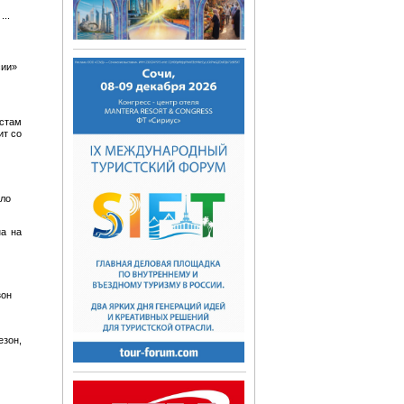
..
сии»
стам
ит со
ило
на на
зон
езон,