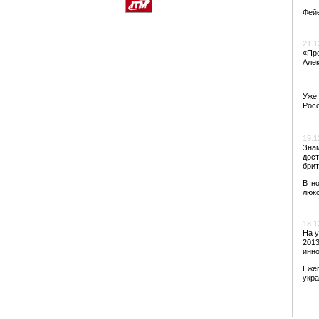
Фейе
21.1
«Про
Алек
Уже
Росс
...
19.1
Знам
дост
брит
В н
люкс
18.1
На у
2013
инн
Еже
укра