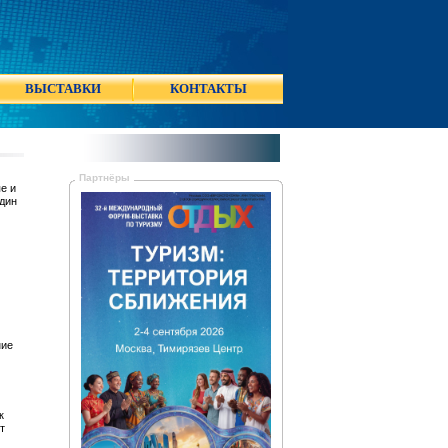
ВЫСТАВКИ
КОНТАКТЫ
Партнёры
е и
один
ние
к
т