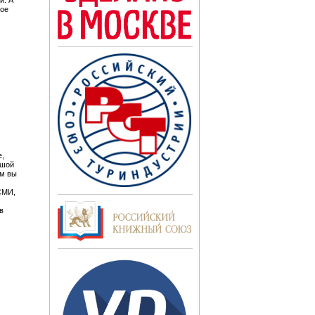
и. А
ое
,
ьшой
ем вы
СМИ,
в