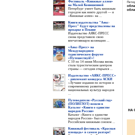
Фестиваль «Книжные аллеи»
Петер
на Малой Конюшенной
обла
Петербург умеет быть книжным
обла
городом как никто другой — и
«Книжные аллеи» на ...
Книги издательства "Аякс-
Пресс" будут предствалены на
ярмарке в Пекине
Издательство АЯКС-ПРЕСС
снова представило свою
впечатляющую коллекцию ...
«Аякс-Пресс» на
Международном
туристическом форуме
«Путешествуй!»!
С 10 по 14 июня Москва вновь
стала туристическим центром
страны — сегодня открылся ...
Издательство «АЯКС-ПРЕСС»
- дипломант конкурса АСКИ
«Лучшие издания по истории и
современному развитию
национальных культур народов
...
Путеводители «Русский гид»
(ПОЛИГЛОТ) вошли в
Каталог «Книги о единстве
НА 
народов России»
Каталог «Книги о единстве
народов России» был создан
Российским книжным союзом ...
Книжный фестиваль «Красная
площадь» в самом разгаре!