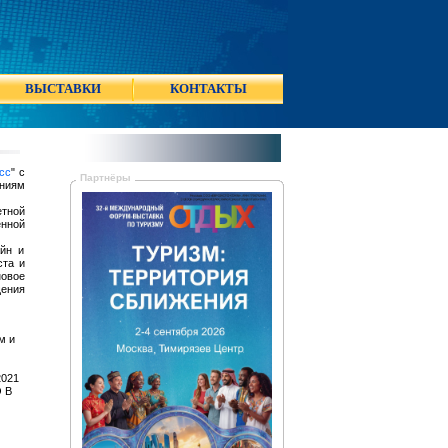
ВЫСТАВКИ
КОНТАКТЫ
сс
" с
Партнёры
ениям
тной
енной
айн и
ста и
новое
ения
м и
2021
О В