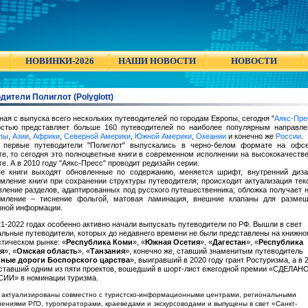
НОВИНКИ-2026
НАШИ НОВОСТИ
НОВОСТИ
дители Полиглот (Polyglott)
ная с выпуска всего нескольких путеводителей по городам Европы, сегодня "
Аякс-Пре
остью представляет больше 160 путеводителей по наиболее популярным направл
пы
,
Азии
,
Африки
,
Северной Америки
,
Южной Америки
,
Океании
и конечно же
России
.
 первые путеводители "Полиглот" выпускались в черно-белом формате на офсе
ге, то сегодня это полноцветные книги в современном исполнении на высококачеств
е. А в 2010 году "Аякс-Пресс" проводит редизайн серии.
е книги выходят обновленные по содержанию, меняется шрифт, внутренний диз
мление книги при сохранении структуры путеводителя; происходит актуализация тек
вление разделов, адаптированных под русского путешественника; обложка получает 
мление – тиснение фольгой, матовая ламинация, внешние клапаны для размещ
зной информации.
21-2022 годах особенно активно начали выпускать путеводители по РФ. Вышли в свет
альные путеводители, которых до недавнего времени не были представлены на книжно
стическом рынке: «
Республика Коми
», «
Южная Осетия
», «
Дагестан
», «
Республика
я
», «
Омская область
», «
Танзания
», конечно же, ставший знаменитым путеводитель
ные дороги Боспорского царства
», выигравший в 2020 году грант Ростуризма, а в 
 ставший одним из пяти проектов, вошедший в шорт-лист ежегодной премии «СДЕЛАН
ИИ» в номинации туризма.
 актуализированы совместно с туристско-информационными центрами, региональными
ениями РГО, туроператорами, краеведами и экскурсоводами и выпущены в свет «Санкт-