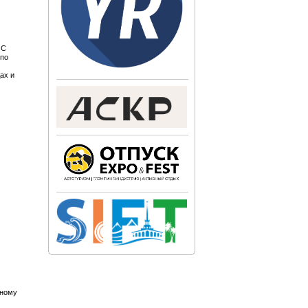
 С
 по
ах и
рному