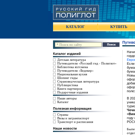
КАТАЛОГ
КУПИТЬ
Путево
Начи
Каталог изданий
горд
Детская литература
Евро
Путеводители «Русский гид - Полиглот»
Если
Библиотека яхтсмена
бума
Путеводители «Бедекер»
бумаг
Национальная кухня
Новы
Шопинг гиды
офор
Страноведческая литература
доба
Публицистика
офор
Книги партнеров
поле
Подарочные издания
Наши авторы
В 20
Каталог
уник
тури
Полезная информация
Чечн
«
Вин
Страны
году
Визы и загранпаспорт
Транспорт и расписания
РОСС
Наши новости
Были
отдел