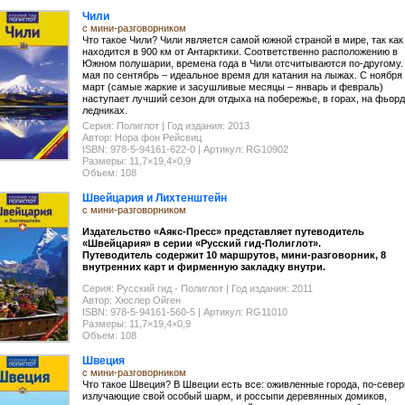
Чили
с мини-разговорником
Что такое Чили? Чили является самой южной страной в мире, так как
находится в 900 км от Антарктики. Соответственно расположению в
Южном полушарии, времена года в Чили отсчитываются по-другому.
мая по сентябрь – идеальное время для катания на лыжах. С ноября
март (самые жаркие и засушливые месяцы – январь и февраль)
наступает лучший сезон для отдыха на побережье, в горах, на фьорд
ледниках.
Серия: Полиглот | Год издания: 2013
Автор: Нора фон Рейсвиц
ISBN: 978-5-94161-622-0 | Артикул: RG10902
Размеры: 11,7×19,4×0,9
Объем: 108
Швейцария и Лихтенштейн
с мини-разговорником
Издательство «Аякс-Пресс» представляет
путеводитель
«Швейцария» в серии
«Русский гид-Полиглот».
Путеводитель
содержит 10 маршрутов, мини-разговорник, 8
внутренних карт и фирменную закладку внутри.
Серия: Русский гид - Полиглот | Год издания: 2011
Автор: Хюслер Ойген
ISBN: 978-5-94161-560-5 | Артикул: RG11010
Размеры: 11,7×19,4×0,9
Объем: 108
Швеция
с мини-разговорником
Что такое Швеция? В Швеции есть все: оживленные города, по-севе
излучающие свой особый шарм, и россыпи деревянных домиков,