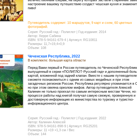
величественным озерам, на берегу которых застыли старинные замк
настроение вашему путешествию создаст чешская кухня и знаменит
пиво!
Путеводитель содержит: 10 маршрутов, 9 карт и схем, 60 цветных
фотографий.
Серия: Русский гид - Полиглот | Год издания: 2014
Автор: Херре Сабина
ISBN: 978-5-94161-679-4 | Артикул: RG10811
Размеры: 11,7×19,4×0,9
Объем: 108
Чеченская Республика, 2022
В комплекте: большая карта области
Перед Вами первый в России путеводитель по Чеченской Республике
выпущенный в серии «ПОЛИГЛОТ-Русский гид» и дополненный бол
картой, вложенной под задний клапан. Вместе с нашим путеводител
сможете познакомиться с одним из самых медийных и при этом
загадочных регионов России. Республика регулярно упоминается в 
но при этом овеяна ореолом мифов. Автор путеводителя Алексей
Калинин не только проехал по самым интересным местам Чечни, но 
процессе работы над книгой получал самую свежую, проверенную и
достоверную информацию из министерства по туризму и туристко-
информационного центра.
Серия: Русский гид - Полиглот | Год издания: 2022
Автор: Калинин Алексей
ISBN: 978-5-94161-898-9 | Артикул: RG25201
Размеры: 11 ×19 ×1,3 см / Вес
Объем: 144