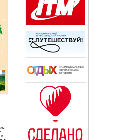
аем
с
 и