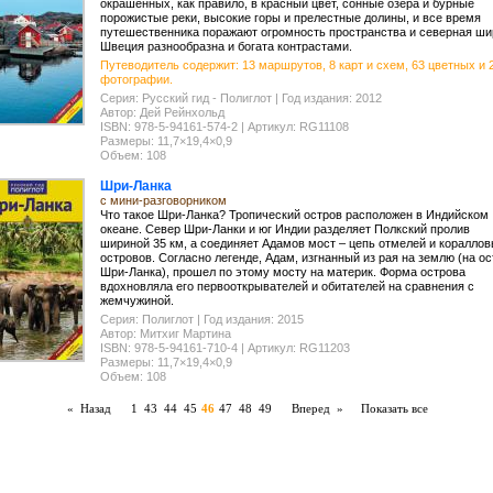
окрашенных, как правило, в красный цвет, сонные озера и бурные
порожистые реки, высокие горы и прелестные долины, и все время
путешественника поражают огромность пространства и северная ши
Швеция разнообразна и богата контрастами.
Путеводитель содержит: 13 маршрутов, 8 карт и схем, 63 цветных и 2
фотографии.
Серия: Русский гид - Полиглот | Год издания: 2012
Автор: Дей Рейнхольд
ISBN: 978-5-94161-574-2 | Артикул: RG11108
Размеры: 11,7×19,4×0,9
Объем: 108
Шри-Ланка
с мини-разговорником
Что такое Шри-Ланка? Тропический остров расположен в Индийском
океане. Север Шри-Ланки и юг Индии разделяет Полкский пролив
шириной 35 км, а соединяет Адамов мост – цепь отмелей и коралло
островов. Согласно легенде, Адам, изгнанный из рая на землю (на ос
Шри-Ланка), прошел по этому мосту на материк. Форма острова
вдохновляла его первооткрывателей и обитателей на сравнения с
жемчужиной.
Серия: Полиглот | Год издания: 2015
Автор: Митхиг Мартина
ISBN: 978-5-94161-710-4 | Артикул: RG11203
Размеры: 11,7×19,4×0,9
Объем: 108
« Назад
1
43
44
45
46
47
48
49
Вперед »
Показать все