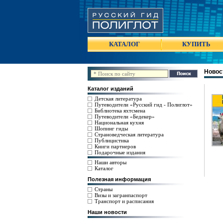
КАТАЛОГ
КУПИТЬ
Новос
Каталог изданий
Детская литература
Путеводители «Русский гид - Полиглот»
Библиотека яхтсмена
Путеводители «Бедекер»
Национальная кухня
Шопинг гиды
Страноведческая литература
Публицистика
Книги партнеров
Подарочные издания
Наши авторы
Каталог
Полезная информация
Страны
Визы и загранпаспорт
Транспорт и расписания
Наши новости