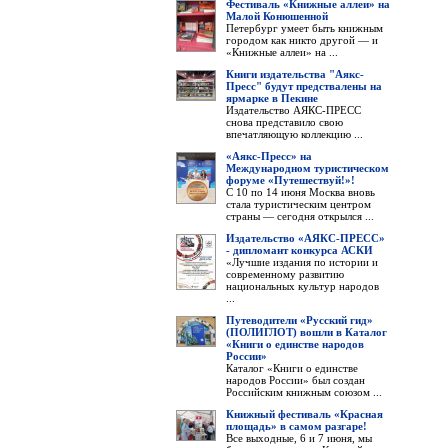
Фестиваль «Книжные аллеи» на
Малой Конюшенной
Петербург умеет быть книжным
городом как никто другой — и
«Книжные аллеи» на ...
Книги издательства "Аякс-
Пресс" будут предствалены на
ярмарке в Пекине
Издательство АЯКС-ПРЕСС
снова представило свою
впечатляющую коллекцию ...
«Аякс-Пресс» на
Международном туристическом
форуме «Путешествуй!»!
С 10 по 14 июня Москва вновь
стала туристическим центром
страны — сегодня открылся ...
Издательство «АЯКС-ПРЕСС»
- дипломант конкурса АСКИ
«Лучшие издания по истории и
современному развитию
национальных культур народов
...
Путеводители «Русский гид»
(ПОЛИГЛОТ) вошли в Каталог
«Книги о единстве народов
России»
Каталог «Книги о единстве
народов России» был создан
Российским книжным союзом ...
Книжный фестиваль «Красная
площадь» в самом разгаре!
Все выходные, 6 и 7 июня, мы