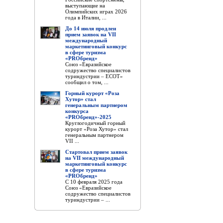
выступающие на
Олимпийских играх 2026
года в Италии, ...
До 14 июля продлен
прием заявок на VII
международный
маркетинговый конкурс
в сфере туризма
«PROбренд»
Союз «Евразийское
содружество специалистов
туриндустрии – ЕСОТ»
сообщил о том, ...
Горный курорт «Роза
Хутор» стал
генеральным партнером
конкурса
«PROбренд»-2025
Круглогодичный горный
курорт «Роза Хутор» стал
генеральным партнером
VII ...
Стартовал прием заявок
на VII международный
маркетинговый конкурс
в сфере туризма
«PROбренд»
С 10 февраля 2025 года
Союз «Евразийское
содружество специалистов
туриндустрии – ...