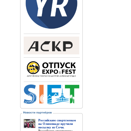
Новости партнёров
Российским спортсменам
на Олимпиаде вручили
посылку из Сочи.
Российские спортсмены,