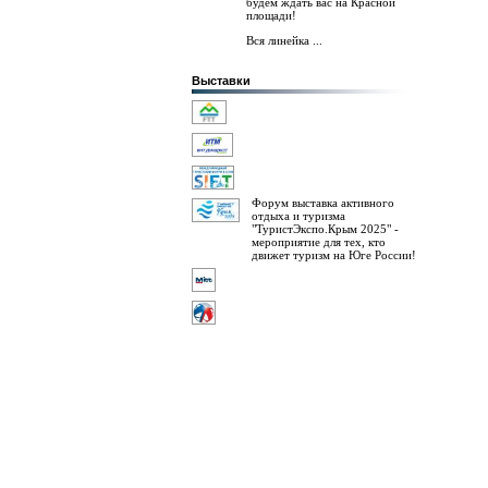
будем ждать вас на Красной
площади!
Вся линейка ...
Выставки
Форум выставка активного
отдыха и туризма
"ТуристЭкспо.Крым 2025" -
мероприятие для тех, кто
движет туризм на Юге России!