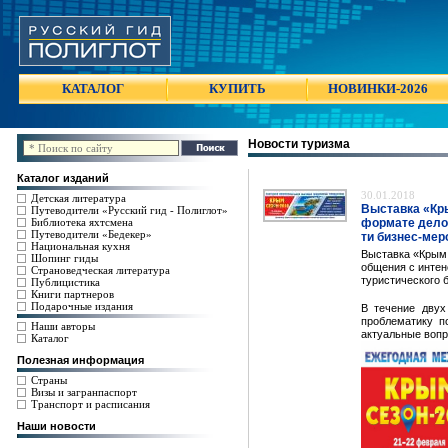
КАТАЛОГ
КУПИТЬ
НОВИНКИ-2026
Новости туризма
Каталог изданий
30.01.2018
Детская литература
Выставка «Кры
Путеводители «Русский гид - Полиглот»
Библиотека яхтсмена
формате делов
Путеводители «Бедекер»
ти бизнес-мер
Национальная кухня
Выставка «Крым.
Шопинг гиды
общения с интен
Страноведческая литература
туристического 
Публицистика
Книги партнеров
Подарочные издания
В течение двух
проблематику п
Наши авторы
актуальные вопр
Каталог
Полезная информация
Страны
Визы и загранпаспорт
Транспорт и расписания
Наши новости