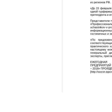
из регионов РФ.
«До 15 февраля
одной турфирмы,
претендента и е
Представители т
«Профессиональ
uchastnikov-v-pr
информационны
гостиничных и э
«По предложе
соответствую
практического х
настоящему мом
генеральный д
эксперты, пригл
ЕЖЕГОДНАЯ
ПРЕДПРИЯТИЙ 
– 2018» ПРОЙДЕ
[http://sezon.tppc