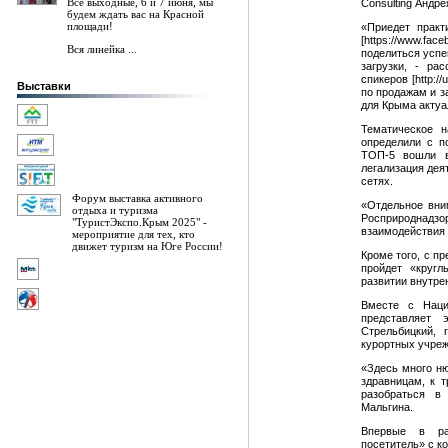
Все выходные, 6 и 7 июня, мы
Consulting Андре
будем ждать вас на Красной
площади!
«Приедет практ
[https://www.fac
Вся линейка ...
поделиться успе
загрузки, - ра
спикеров [http:
Выставки
по продажам и з
для Крыма акту
Тематическое 
определили с п
ТОП-5 вошли в
легализация дея
сетях.
Форум выставка активного
«Отдельное вни
отдыха и туризма
Росприроднадзор
"ТуристЭкспо.Крым 2025" -
взаимодействия 
мероприятие для тех, кто
движет туризм на Юге России!
Кроме того, с п
пройдет «кругл
развитии внутре
Вместе с Наци
представляет 
Стрельбицкий, 
курортных учреж
«Здесь много ню
здравницам, к т
разобраться в
Мальгина.
Впервые в ра
посетитель» с к