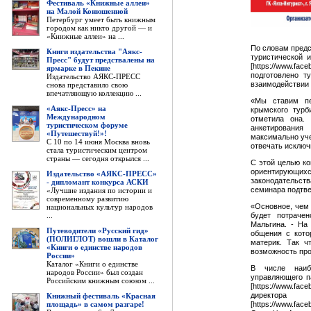
Фестиваль «Книжные аллеи»
на Малой Конюшенной
Петербург умеет быть книжным
городом как никто другой — и
«Книжные аллеи» на ...
По словам предс
Книги издательства "Аякс-
туристической 
Пресс" будут предствалены на
[https://www.fa
ярмарке в Пекине
подготовлено т
Издательство АЯКС-ПРЕСС
взаимодействии
снова представило свою
впечатляющую коллекцию ...
«Мы ставим пе
«Аякс-Пресс» на
крымского турб
Международном
отметила она.
туристическом форуме
анкетирования
«Путешествуй!»!
максимально уч
С 10 по 14 июня Москва вновь
отвечать исключ
стала туристическим центром
страны — сегодня открылся ...
С этой целью ко
ориентирующихс
Издательство «АЯКС-ПРЕСС»
законодательств
- дипломант конкурса АСКИ
семинара подтве
«Лучшие издания по истории и
современному развитию
«Основное, чем 
национальных культур народов
...
будет потрачен
Мальгина. - На
Путеводители «Русский гид»
общения с кото
(ПОЛИГЛОТ) вошли в Каталог
материк. Так ч
«Книги о единстве народов
возможность про
России»
Каталог «Книги о единстве
В числе наиб
народов России» был создан
управляющего п
Российским книжным союзом ...
[https://www.f
директора
Книжный фестиваль «Красная
площадь» в самом разгаре!
[https://www.fa