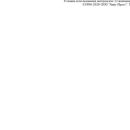
Условия использования материалов
|
О компани
©1994-2026
ООО "Аякс-Пресс".
Т