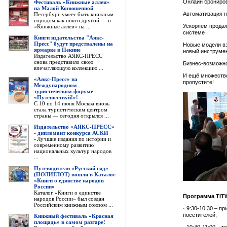
Онлайн брониров
Фестиваль «Книжные аллеи»
на Малой Конюшенной
Автоматизация п
Петербург умеет быть книжным
городом как никто другой — и
Ускоряем продаж
«Книжные аллеи» на ...
системе
Книги издательства "Аякс-
Пресс" будут предствалены на
Новые модели вз
ярмарке в Пекине
новый инструмен
Издательство АЯКС-ПРЕСС
снова представило свою
Бизнес-возможно
впечатляющую коллекцию ...
И ещё множеств
«Аякс-Пресс» на
пропустите!
Международном
туристическом форуме
«Путешествуй!»!
С 10 по 14 июня Москва вновь
стала туристическим центром
страны — сегодня открылся ...
Издательство «АЯКС-ПРЕСС»
- дипломант конкурса АСКИ
«Лучшие издания по истории и
современному развитию
национальных культур народов
...
Путеводители «Русский гид»
(ПОЛИГЛОТ) вошли в Каталог
«Книги о единстве народов
России»
Каталог «Книги о единстве
Программа TIT
народов России» был создан
Российским книжным союзом ...
· 9:30-10:30 – п
посетителей;
Книжный фестиваль «Красная
площадь» в самом разгаре!