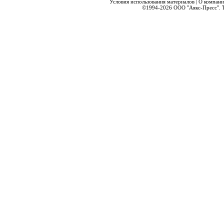
Условия использования материалов
|
О компани
©1994-2026
ООО "Аякс-Пресс".
Т