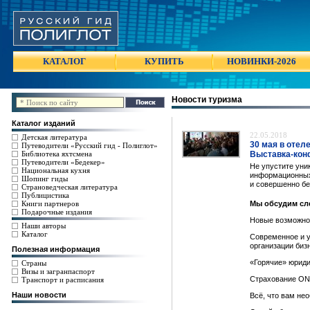
КАТАЛОГ
КУПИТЬ
НОВИНКИ-2026
Новости туризма
Каталог изданий
22.05.2018
Детская литература
30 мая в отеле
Путеводители «Русский гид - Полиглот»
Библиотека яхтсмена
Выставка-конф
Путеводители «Бедекер»
Не упустите уни
Национальная кухня
информационных 
Шопинг гиды
и совершенно бе
Страноведческая литература
Публицистика
Книги партнеров
Мы обсудим сл
Подарочные издания
Новые возможнос
Наши авторы
Каталог
Современное и у
организации биз
Полезная информация
«Горячие» юриди
Страны
Визы и загранпаспорт
Страхование ONL
Транспорт и расписания
Наши новости
Всё, что вам не