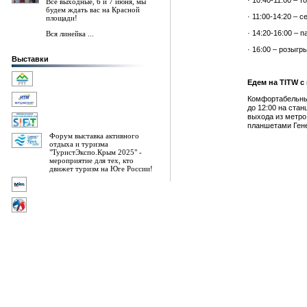
· 10:40-11:00 – 
Все выходные, 6 и 7 июня, мы
будем ждать вас на Красной
· 11:00-14:20 – 
площади!
· 14:20-16:00 – 
Вся линейка ...
· 16:00 – розыгр
Выставки
Едем на TITW с
Комфортабельные
до 12:00 на стан
выхода из метро
планшетами Гене
Форум выставка активного
отдыха и туризма
"ТуристЭкспо.Крым 2025" -
мероприятие для тех, кто
движет туризм на Юге России!