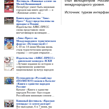
стал велоцентром Росси
Фестиваль «Книжные аллеи» на
Малой Конюшенной
международного уровня.
Петербург умеет быть книжным
городом как никто другой — и
Источник: туризм интерфак
«Книжные аллеи» на ...
Книги издательства "Аякс-
Пресс" будут предствалены на
ярмарке в Пекине
Издательство АЯКС-ПРЕСС
снова представило свою
впечатляющую коллекцию ...
«Аякс-Пресс» на
Международном туристическом
форуме «Путешествуй!»!
С 10 по 14 июня Москва вновь
стала туристическим центром
страны — сегодня открылся ...
Издательство «АЯКС-ПРЕСС»
- дипломант конкурса АСКИ
«Лучшие издания по истории и
современному развитию
национальных культур народов
...
Путеводители «Русский гид»
(ПОЛИГЛОТ) вошли в Каталог
«Книги о единстве народов
России»
Каталог «Книги о единстве
народов России» был создан
Российским книжным союзом ...
Книжный фестиваль «Красная
площадь» в самом разгаре!
Все выходные, 6 и 7 июня, мы