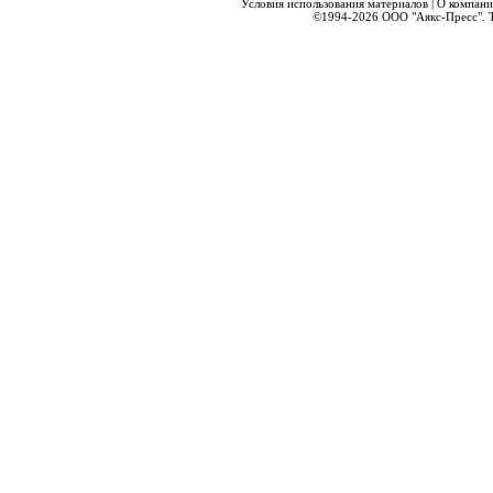
Условия использования материалов
|
О компани
©1994-2026
ООО "Аякс-Пресс".
Т