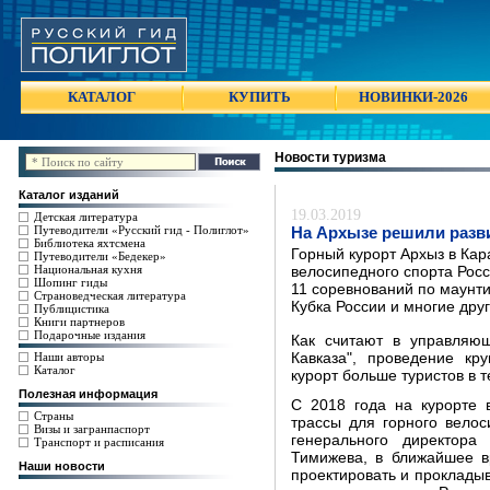
КАТАЛОГ
КУПИТЬ
НОВИНКИ-2026
Новости туризма
Каталог изданий
19.03.2019
Детская литература
Путеводители «Русский гид - Полиглот»
На Архызе решили разв
Библиотека яхтсмена
Горный курорт Архыз в Кар
Путеводители «Бедекер»
Национальная кухня
велосипедного спорта Росси
Шопинг гиды
11 соревнований по маунти
Страноведческая литература
Кубка России и многие друг
Публицистика
Книги партнеров
Подарочные издания
Как считают в управляю
Наши авторы
Кавказа", проведение кр
Каталог
курорт больше туристов в т
Полезная информация
С 2018 года на курорте в
Страны
трассы для горного вело
Визы и загранпаспорт
генерального директора
Транспорт и расписания
Тимижева, в ближайшее в
Наши новости
проектировать и прокладыв