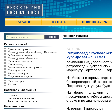
КАТАЛОГ
КУПИТЬ
НОВИНКИ-2026
Новости туризма
Каталог изданий
24.05.2020
Детская литература
Путеводители «Русский гид - Полиглот»
Ретропоезд "Рускеальск
Библиотека яхтсмена
курсировать с 30 мая
Путеводители «Бедекер»
Национальная кухня
Компания РЖД сообщает, чт
Шопинг гиды
ретропоезд «Рускеальский 
Страноведческая литература
маршруту Сортавала — гор
Публицистика
Книги партнеров
Подарочные издания
Из Москвы в горный парк «
Наши авторы
беспересадочный вагон п
Каталог
Петрозаводск, услуга будет
Полезная информация
На фоне пандемии в эт
Страны
пассажиров с учётом дист
Визы и загранпаспорт
отсеке и по два человека в 
Транспорт и расписания
Наши новости
Источник: Туристер ру