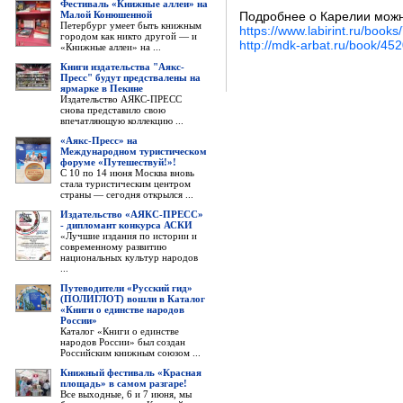
Фестиваль «Книжные аллеи» на
Малой Конюшенной
Подробнее о Карелии можно
Петербург умеет быть книжным
https://www.labirint.ru/book
городом как никто другой — и
http://mdk-arbat.ru/book/45
«Книжные аллеи» на ...
Книги издательства "Аякс-
Пресс" будут предствалены на
ярмарке в Пекине
Издательство АЯКС-ПРЕСС
снова представило свою
впечатляющую коллекцию ...
«Аякс-Пресс» на
Международном туристическом
форуме «Путешествуй!»!
С 10 по 14 июня Москва вновь
стала туристическим центром
страны — сегодня открылся ...
Издательство «АЯКС-ПРЕСС»
- дипломант конкурса АСКИ
«Лучшие издания по истории и
современному развитию
национальных культур народов
...
Путеводители «Русский гид»
(ПОЛИГЛОТ) вошли в Каталог
«Книги о единстве народов
России»
Каталог «Книги о единстве
народов России» был создан
Российским книжным союзом ...
Книжный фестиваль «Красная
площадь» в самом разгаре!
Все выходные, 6 и 7 июня, мы