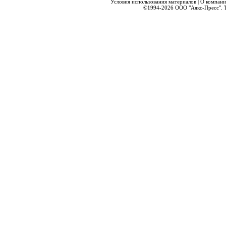
Условия использования материалов
|
О компани
©1994-2026
ООО "Аякс-Пресс".
Т