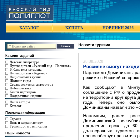
КАТАЛОГ
КУПИТЬ
НОВИНКИ-2026
Новости туризма
Каталог изданий
28.08.2020
Детская литература
Путеводители «Русский гид - Полиглот»
Россияне смогут находи
Библиотека яхтсмена
Парламент Доминиканы ра
Путеводители «Бедекер»
Национальная кухня
режиме с Россией со сроко
Шопинг гиды
Страноведческая литература
Как сообщают в Минтур
Публицистика
Книги партнеров
соглашение с РФ о продл
Подарочные издания
на территории друг друга 
Наши авторы
года. Теперь оно было
Каталог
Доминиканы назвали это «с
Полезная информация
Напомним, ранее росс
Страны
Доминиканской республ
Визы и загранпаспорт
продление срока до 60 
Транспорт и расписания
долгосрочных туристов 
Наши новости
поспособствует развитию 