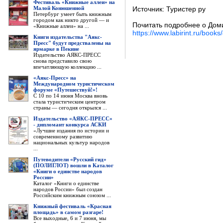
Фестиваль «Книжные аллеи» на
Малой Конюшенной
Источник: Туристер ру
Петербург умеет быть книжным
городом как никто другой — и
Почитать подробнее о Дом
«Книжные аллеи» на ...
https://www.labirint.ru/book
Книги издательства "Аякс-
Пресс" будут предствалены на
ярмарке в Пекине
Издательство АЯКС-ПРЕСС
снова представило свою
впечатляющую коллекцию ...
«Аякс-Пресс» на
Международном туристическом
форуме «Путешествуй!»!
С 10 по 14 июня Москва вновь
стала туристическим центром
страны — сегодня открылся ...
Издательство «АЯКС-ПРЕСС»
- дипломант конкурса АСКИ
«Лучшие издания по истории и
современному развитию
национальных культур народов
...
Путеводители «Русский гид»
(ПОЛИГЛОТ) вошли в Каталог
«Книги о единстве народов
России»
Каталог «Книги о единстве
народов России» был создан
Российским книжным союзом ...
Книжный фестиваль «Красная
площадь» в самом разгаре!
Все выходные, 6 и 7 июня, мы