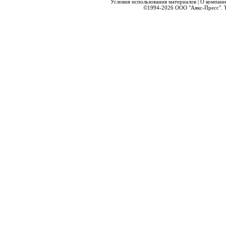
Условия использования материалов
|
О компани
©1994-2026
ООО "Аякс-Пресс".
Т