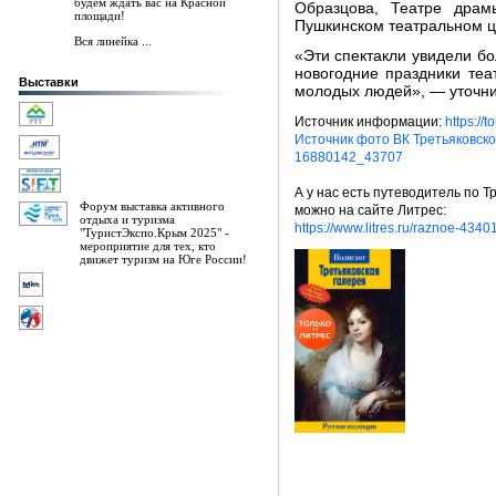
будем ждать вас на Красной
Образцова, Театре драм
площади!
Пушкинском театральном ц
Вся линейка ...
«Эти спектакли увидели бо
новогодние праздники теа
Выставки
молодых людей», — уточни
Источник информации:
https://t
Источник фото ВК Третьяковско
16880142_43707
А у нас есть путеводитель по Т
Форум выставка активного
можно на сайте Литрес:
отдыха и туризма
https://www.litres.ru/raznoe-434
"ТуристЭкспо.Крым 2025" -
мероприятие для тех, кто
движет туризм на Юге России!