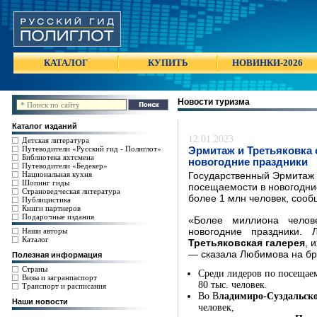
КАТАЛОГ
КУПИТЬ
НОВИНКИ-2026
Новости туризма
Каталог изданий
12.01.2023
Детская литература
Путеводители «Русский гид - Полиглот»
Эрмитаж и Третьяковка
Библиотека яхтсмена
новогодние праздники
Путеводители «Бедекер»
Национальная кухня
Государственный Эрмитаж 
Шопинг гиды
посещаемости в новогодние
Страноведческая литература
более 1 млн человек, соо
Публицистика
Книги партнеров
Подарочные издания
«Более миллиона челов
Наши авторы
новогодние праздники
Каталог
Третьяковская галерея
, 
— сказала Любимова на бри
Полезная информация
Страны
Среди лидеров по посещае
Визы и загранпаспорт
80 тыс. человек.
Транспорт и расписания
Во В
ладимиро-Суздальск
Наши новости
человек,