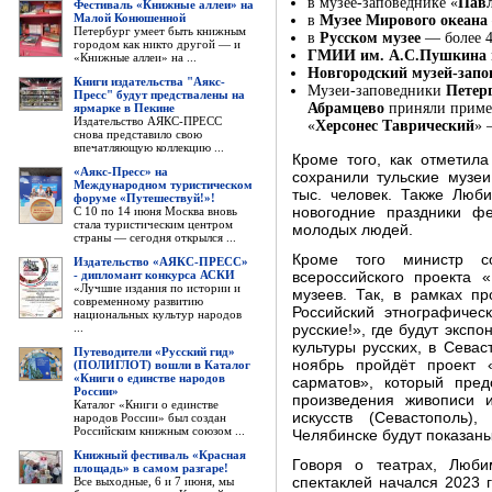
в музее-заповеднике «
Павл
Фестиваль «Книжные аллеи» на
Малой Конюшенной
в
Музее Мирового океана
Петербург умеет быть книжным
в
Русском музее
— более 4
городом как никто другой — и
ГМИИ им. А.С.Пушкина
«Книжные аллеи» на ...
Новгородский музей-зап
Книги издательства "Аякс-
Музеи-заповедники
Петер
Пресс" будут предствалены на
Абрамцево
приняли пример
ярмарке в Пекине
Издательство АЯКС-ПРЕСС
«
Херсонес Таврический
» 
снова представило свою
впечатляющую коллекцию ...
Кроме того, как отметил
«Аякс-Пресс» на
сохранили тульские музеи
Международном туристическом
тыс. человек. Также Люб
форуме «Путешествуй!»!
С 10 по 14 июня Москва вновь
новогодние праздники ф
стала туристическим центром
молодых людей.
страны — сегодня открылся ...
Кроме того министр с
Издательство «АЯКС-ПРЕСС»
- дипломант конкурса АСКИ
всероссийского проекта 
«Лучшие издания по истории и
музеев. Так, в рамках п
современному развитию
Российский этнографиче
национальных культур народов
...
русские!», где будут эксп
культуры русских, в Сева
Путеводители «Русский гид»
ноябрь пройдёт проект 
(ПОЛИГЛОТ) вошли в Каталог
«Книги о единстве народов
сарматов», который пред
России»
произведения живописи 
Каталог «Книги о единстве
искусств (Севастополь)
народов России» был создан
Российским книжным союзом ...
Челябинске будут показаны
Книжный фестиваль «Красная
Говоря о театрах, Люби
площадь» в самом разгаре!
Все выходные, 6 и 7 июня, мы
спектаклей начался 2023 