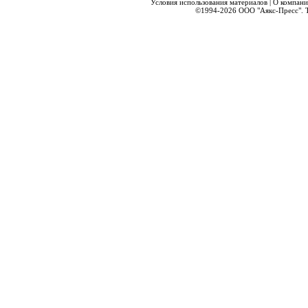
Условия использования материалов
|
О компани
©1994-2026
ООО "Аякс-Пресс".
Т