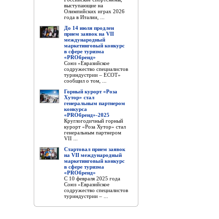
выступающие на
Олимпийских играх 2026
года в Италии, ...
До 14 июля продлен
прием заявок на VII
международный
маркетинговый конкурс
в сфере туризма
«PROбренд»
Союз «Евразийское
содружество специалистов
туриндустрии – ЕСОТ»
сообщил о том, ...
Горный курорт «Роза
Хутор» стал
генеральным партнером
конкурса
«PROбренд»-2025
Круглогодичный горный
курорт «Роза Хутор» стал
генеральным партнером
VII ...
Стартовал прием заявок
на VII международный
маркетинговый конкурс
в сфере туризма
«PROбренд»
С 10 февраля 2025 года
Союз «Евразийское
содружество специалистов
туриндустрии – ...