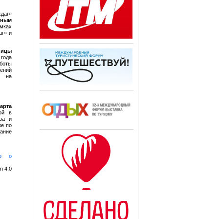
хдаг»
жным
амках
аг» и
ницы
 года
аботы
ений
ь на
арта
ой в
ва и
же по
ание
во о
n 4.0