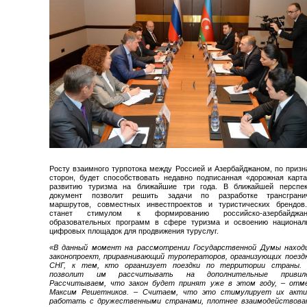
Росту взаимного турпотока между Россией и Азербайджаном, по приз
сторон, будет способствовать недавно подписанная «дорожная карт
развитию туризма на ближайшие три года. В ближайшей перспек
документ позволит решить задачи по разработке трансграни
маршрутов, совместных инвестпроектов и туристических брендов
станет стимулом к формированию российско-азербайджан
образовательных программ в сфере туризма и освоению национал
цифровых площадок для продвижения туруслуг.
«В данный момент на рассмотрении Государственной Думы наход
законопроект, приравнивающий туроператоров, организующих поезд
СНГ, к тем, кто организует поездки по территории страны.
позволит им рассчитывать на дополнительные привиле
Рассчитываем, что закон будет принят уже в этом году, – отм
Максим Решетников. – Считаем, что это стимулирует их акти
работать с дружественными странами, плотнее взаимодействова