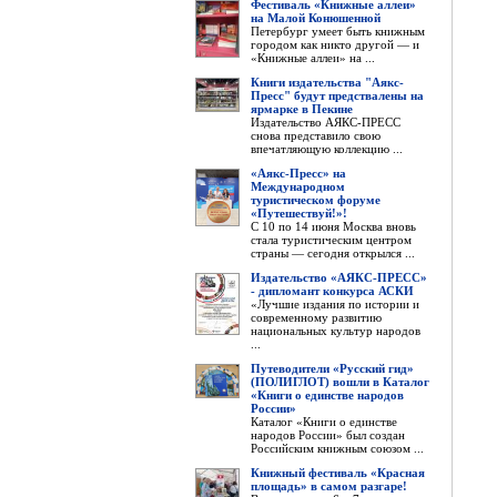
Фестиваль «Книжные аллеи»
на Малой Конюшенной
Петербург умеет быть книжным
городом как никто другой — и
«Книжные аллеи» на ...
Книги издательства "Аякс-
Пресс" будут предствалены на
ярмарке в Пекине
Издательство АЯКС-ПРЕСС
снова представило свою
впечатляющую коллекцию ...
«Аякс-Пресс» на
Международном
туристическом форуме
«Путешествуй!»!
С 10 по 14 июня Москва вновь
стала туристическим центром
страны — сегодня открылся ...
Издательство «АЯКС-ПРЕСС»
- дипломант конкурса АСКИ
«Лучшие издания по истории и
современному развитию
национальных культур народов
...
Путеводители «Русский гид»
(ПОЛИГЛОТ) вошли в Каталог
«Книги о единстве народов
России»
Каталог «Книги о единстве
народов России» был создан
Российским книжным союзом ...
Книжный фестиваль «Красная
площадь» в самом разгаре!