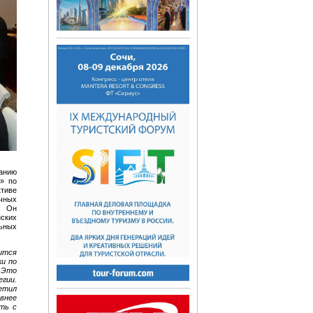
нанию
а» по
тиве
чных
. Он
ских
ьных
ится
ки по
 Это
гии.
етил
внее
ть с