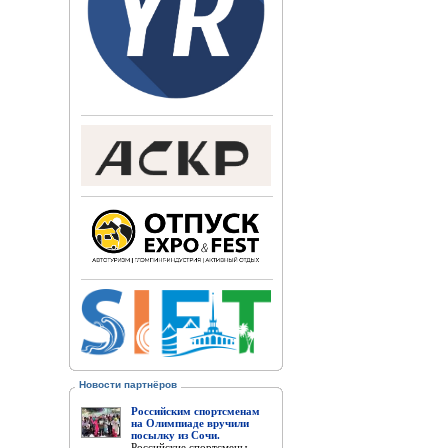
Новости партнёров
Российским спортсменам
на Олимпиаде вручили
посылку из Сочи.
Российские спортсмены,