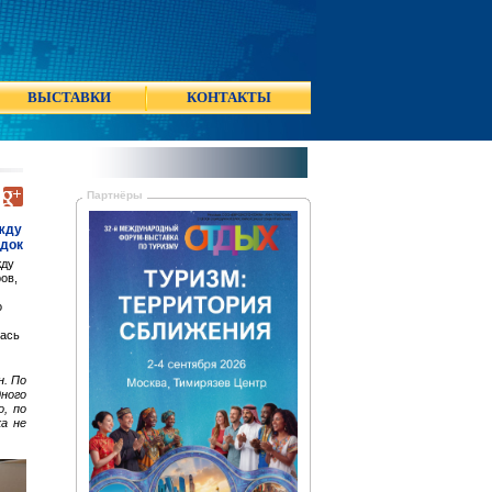
ВЫСТАВКИ
КОНТАКТЫ
Партнёры
жду
здок
жду
ов,
о
лась
н. По
дного
о, по
ка не