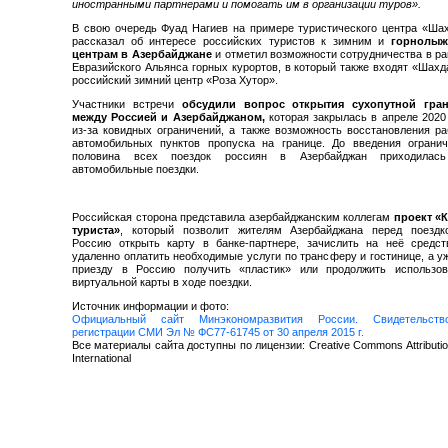
иностранными партнерами и помогать им в организации туров».
В свою очередь Фуад Нагиев на примере туристического центра «Ша
рассказал об интересе российских туристов к зимним и
горнолы
центрам в Азербайджане
и отметил возможности сотрудничества в р
Евразийского Альянса горных курортов, в который также входят «Шахд
российский зимний центр «Роза Хутор».
Участники встречи
обсудили вопрос
открытия сухопутной гра
между Россией и Азербайджаном,
которая закрылась в апреле 2020
из-за ковидных ограничений, а также возможность восстановления р
автомобильных пунктов пропуска на границе. До введения огранич
половина всех поездок россиян в Азербайджан приходилас
автомобильные поездки.
Российская сторона представила азербайджанским коллегам
проект «К
туриста»
, который позволит жителям Азербайджана перед поездк
Россию открыть карту в банке-партнере, зачислить на неё средст
удаленно оплатить необходимые услуги по трансферу и гостинице, а у
приезду в Россию получить «пластик» или продолжить использов
виртуальной карты в ходе поездки.
Источник информации и фото:
Официальный сайт Минэкономразвития России. Свидетельст
регистрации СМИ Эл № ФС77-61745 от 30 апреля 2015 г.
Все материалы сайта доступны по лицензии: Creative Commons Attributio
International