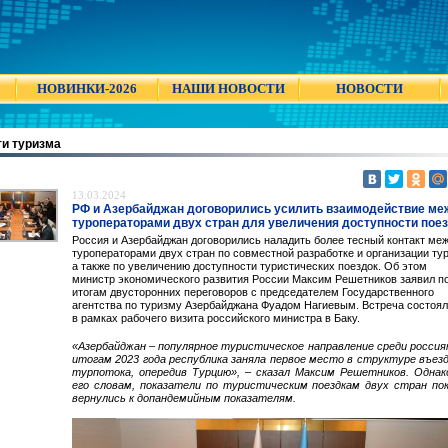
НОВИНКИ-2026
НАШИ НОВОСТИ
НОВОСТИ
и туризма
13.03.2024
РФ и Азербайджан договорились усилить взаимодействие ме
туроператорами двух стран для увеличения доступности пое
Россия и Азербайджан договорились наладить более тесный контакт ме
туроператорами двух стран по совместной разработке и организации тур
а также по увеличению доступности туристических поездок. Об этом
министр экономического развития России Максим Решетников заявил п
итогам двусторонних переговоров с председателем Государственного
агентства по туризму Азербайджана Фуадом Нагиевым. Встреча состоя
в рамках рабочего визита российского министра в Баку.
«Азербайджан – популярное туристическое направление среди россия
итогам 2023 года республика заняла первое место в структуре въез
турпотока, опередив Турцию», – сказал Максим Решетников. Однак
его словам, показатели по туристическим поездкам двух стран по
вернулись к допандемийным показателям.