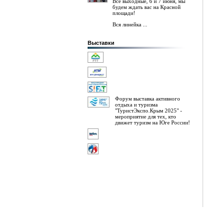
Все выходные, 6 и 7 июня, мы
будем ждать вас на Красной
площади!
Вся линейка ...
Выставки
Форум выставка активного
отдыха и туризма
"ТуристЭкспо.Крым 2025" -
мероприятие для тех, кто
движет туризм на Юге России!