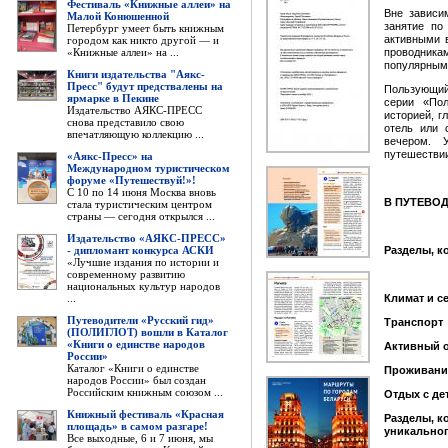
Фестиваль «Книжные аллеи» на
Вне зависи
Малой Конюшенной
занятие по
Петербург умеет быть книжным
активными 
городом как никто другой — и
«Книжные аллеи» на ...
проводника
популярным
Книги издательства "Аякс-
Пресс" будут предствалены на
Пользующий
ярмарке в Пекине
серии «Пол
Издательство АЯКС-ПРЕСС
историей, 
снова представило свою
отель или 
впечатляющую коллекцию ...
вечером. 
путешествии
«Аякс-Пресс» на
Международном туристическом
форуме «Путешествуй!»!
С 10 по 14 июня Москва вновь
В ПУТЕВОД
стала туристическим центром
страны — сегодня открылся ...
Издательство «АЯКС-ПРЕСС»
- дипломант конкурса АСКИ
Разделы, к
«Лучшие издания по истории и
современному развитию
национальных культур народов
...
Климат и с
Путеводители «Русский гид»
Транспорт
(ПОЛИГЛОТ) вошли в Каталог
«Книги о единстве народов
Активный 
России»
Каталог «Книги о единстве
Проживание
народов России» был создан
Российским книжным союзом ...
Отдых с де
Книжный фестиваль «Красная
Разделы, к
площадь» в самом разгаре!
уникальног
Все выходные, 6 и 7 июня, мы