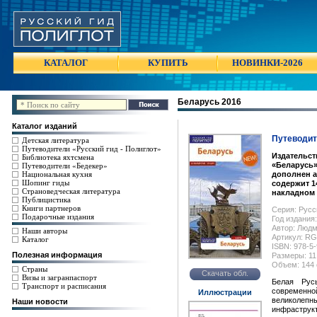
КАТАЛОГ
КУПИТЬ
НОВИНКИ-2026
Беларусь 2016
Каталог изданий
Путеводит
Детская литература
Путеводители «Русский гид - Полиглот»
Издательст
Библиотека яхтсмена
«Беларусь»
Путеводители «Бедекер»
Национальная кухня
дополнен а
Шопинг гиды
содержит 1
Страноведческая литература
накладном 
Публицистика
Книги партнеров
Серия: Русс
Подарочные издания
Год издания:
Автор: Люд
Наши авторы
Артикул: R
Каталог
ISBN: 978-5
Полезная информация
Размеры: 11 
Объем: 144 
Страны
Скачать обл.
Визы и загранпаспорт
Белая Рус
Транспорт и расписания
современно
Иллюстрации
великоле
Наши новости
инфраструкт