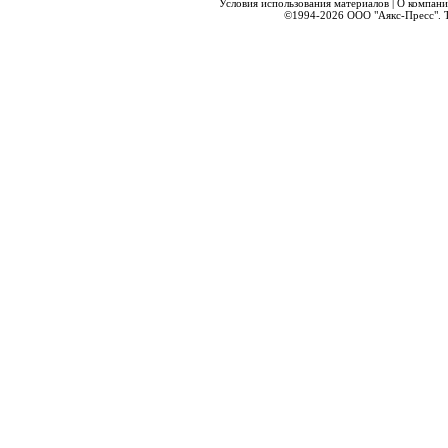
Условия использования материалов
|
О компани
©1994-2026
ООО "Аякс-Пресс".
Т