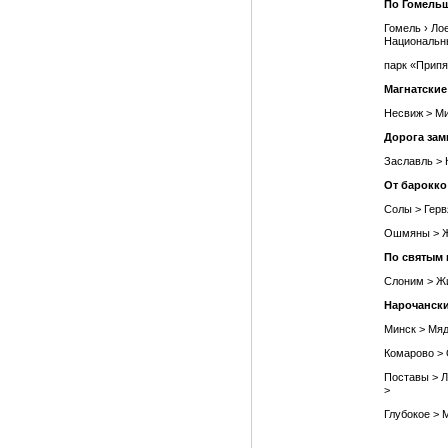
По Гомель
Гомель › Лое
Национальн
парк «Припят
Магнатские
Несвиж > М
Дорога зам
Заславль > 
От барокко
Солы > Герв
Ошмяны > Ж
По святым 
Слоним > Ж
Нарочански
Минск > Мяд
Комарово > 
Поставы > Л
>
Глубокое > 