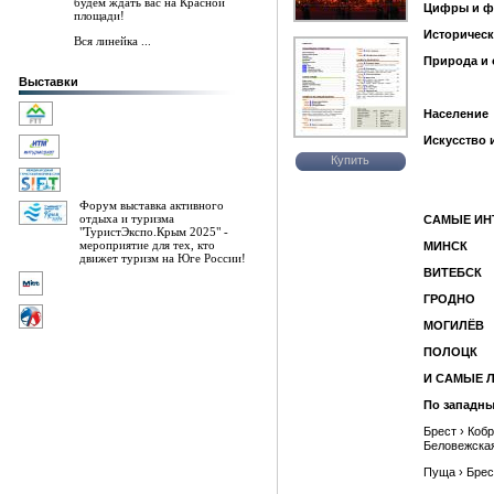
будем ждать вас на Красной
Цифры и ф
площади!
Историческ
Вся линейка ...
Природа и 
Выставки
Население
Искусство 
Купить
Форум выставка активного
отдыха и туризма
САМЫЕ ИН
"ТуристЭкспо.Крым 2025" -
мероприятие для тех, кто
МИНСК
движет туризм на Юге России!
ВИТЕБСК
ГРОДНО
МОГИЛЁВ
ПОЛОЦК
И САМЫЕ 
По западн
Брест › Коб
Беловежска
Пуща › Брес