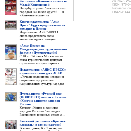
Артикул: Я0
Фестиваль «Книжные аллеи» на
ISBN: 978-5
Малой Конюшенной
Петербург умеет быть книжным
Размеры: см
городом как никто другой — и
Объем: 144 
«Книжные аллеи» на ...
Книги издательства "Аякс-
Пресс" будут предствалены на
ярмарке в Пекине
Издательство АЯКС-ПРЕСС
снова представило свою
впечатляющую коллекцию ...
«Аякс-Пресс» на
Международном туристическом
форуме «Путешествуй!»!
С 10 по 14 июня Москва вновь
стала туристическим центром
страны — сегодня открылся ...
Издательство «АЯКС-ПРЕСС»
- дипломант конкурса АСКИ
«Лучшие издания по истории и
современному развитию
национальных культур народов
...
Путеводители «Русский гид»
(ПОЛИГЛОТ) вошли в Каталог
«Книги о единстве народов
России»
Каталог «Книги о единстве
народов России» был создан
Российским книжным союзом ...
Книжный фестиваль «Красная
площадь» в самом разгаре!
Все выходные, 6 и 7 июня, мы