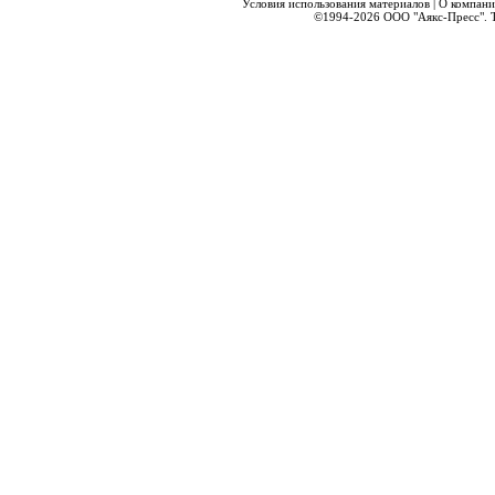
Условия использования материалов
|
О компани
©1994-2026
ООО "Аякс-Пресс".
Т