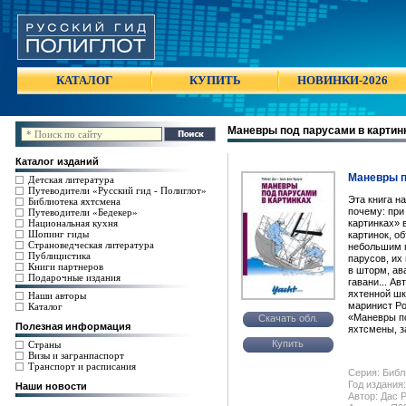
КАТАЛОГ
КУПИТЬ
НОВИНКИ-2026
Маневры под парусами в картин
Каталог изданий
Маневры п
Детская литература
Путеводители «Русский гид - Полиглот»
Эта книга н
Библиотека яхтсмена
почему: при
Путеводители «Бедекер»
Национальная кухня
картинках» 
Шопинг гиды
картинок, о
Страноведческая литература
небольшим п
Публицистика
парусов, их
Книги партнеров
в шторм, ав
Подарочные издания
гавани... Ав
яхтенной шк
Наши авторы
маринист Роб
Каталог
«Маневры по
Скачать обл.
Полезная информация
яхтсмены, з
Купить
Страны
Визы и загранпаспорт
Транспорт и расписания
Серия: Библ
Год издания:
Наши новости
Автор: Дас 