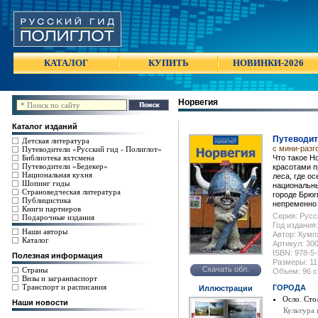
КАТАЛОГ
КУПИТЬ
НОВИНКИ-2026
Норвегия
Каталог изданий
Путеводит
Детская литература
с мини-разг
Путеводители «Русский гид - Полиглот»
Библиотека яхтсмена
Что такое Н
Путеводители «Бедекер»
красотами п
Национальная кухня
леса, где ос
Шопинг гиды
национальны
Страноведческая литература
городе Брюг
Публицистика
непременно 
Книги партнеров
Серия: Русс
Подарочные издания
Год издания:
Наши авторы
Автор: Кумп
Каталог
Артикул: 30
ISBN: 978-5
Полезная информация
Размеры: 11
Скачать обл.
Страны
Объем: 96 с
Визы и загранпаспорт
Транспорт и расписания
ГОРОДА
Иллюстрации
Осло. Сто
Наши новости
Культура 