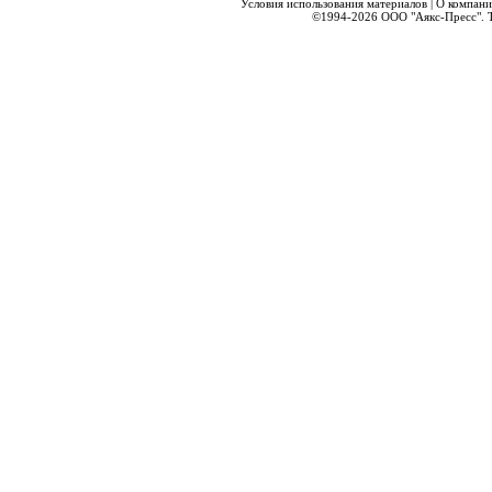
Условия использования материалов
|
О компани
©1994-2026
ООО "Аякс-Пресс".
Т