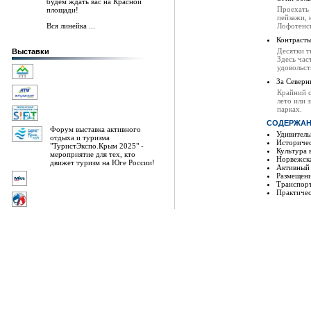
будем ждать вас на Красной
Проехать 
площади!
пейзажи, 
Вся линейка ...
Лофотенск
Контрасты
Десятки т
Выставки
Здесь час
удовольст
За Северн
Крайний с
лето или 
парках.
СОДЕРЖАН
Форум выставка активного
Удивитель
отдыха и туризма
Историчес
"ТуристЭкспо.Крым 2025" -
Культура 
мероприятие для тех, кто
Норвежска
движет туризм на Юге России!
Активный
Размещен
Транспор
Практичес