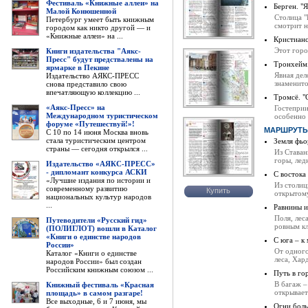
Фестиваль «Книжные аллеи» на
Берген. "Я
Малой Конюшенной
Столица "
Петербург умеет быть книжным
смотрит н
городом как никто другой — и
«Книжные аллеи» на ...
Кристианс
Этот горо
Книги издательства "Аякс-
Пресс" будут предствалены на
Тронхейм.
ярмарке в Пекине
Явная дел
Издательство АЯКС-ПРЕСС
знаменито
снова представило свою
впечатляющую коллекцию ...
Тромсё. "
«Аякс-Пресс» на
Гостеприи
Международном туристическом
особенно 
форуме «Путешествуй!»!
МАРШРУТ
С 10 по 14 июня Москва вновь
стала туристическим центром
Земля фьо
страны — сегодня открылся ...
Из Ставан
горы, лед
Издательство «АЯКС-ПРЕСС»
- дипломант конкурса АСКИ
С востока 
«Лучшие издания по истории и
Из столиц
современному развитию
Купить
открытом
национальных культур народов
...
Равнины и
Поля, лес
Путеводители «Русский гид»
ровным кл
(ПОЛИГЛОТ) вошли в Каталог
«Книги о единстве народов
С юга – к
России»
От одног
Каталог «Книги о единстве
леса, Хар
народов России» был создан
Российским книжным союзом ...
Путь в го
В багаж –
Книжный фестиваль «Красная
открывает
площадь» в самом разгаре!
Все выходные, 6 и 7 июня, мы
Огни боль