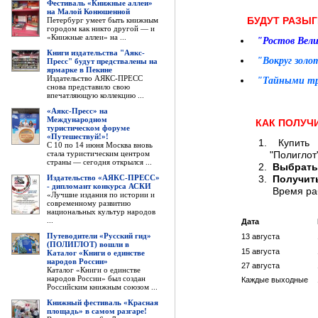
Фестиваль «Книжные аллеи»
14 АВГ
на Малой Конюшенной
БУДУТ РАЗЫГ
Петербург умеет быть книжным
городом как никто другой — и
«Книжные аллеи» на ...
"Ростов Велик
Книги издательства "Аякс-
"Вокруг золот
Пресс" будут предствалены на
ярмарке в Пекине
Издательство АЯКС-ПРЕСС
"Тайными тр
снова представило свою
впечатляющую коллекцию ...
«Аякс-Пресс» на
Международном
КАК ПОЛУЧИТ
туристическом форуме
«Путешествуй!»!
Купит
С 10 по 14 июня Москва вновь
стала туристическим центром
"Полиглот
страны — сегодня открылся ...
Выбрат
Издательство «АЯКС-ПРЕСС»
Получит
- дипломант конкурса АСКИ
Время раб
«Лучшие издания по истории и
современному развитию
национальных культур народов
...
Дата
Путеводители «Русский гид»
13 августа
(ПОЛИГЛОТ) вошли в
15 августа
Каталог «Книги о единстве
народов России»
27 августа
Каталог «Книги о единстве
народов России» был создан
Каждые выходные
Российским книжным союзом ...
Книжный фестиваль «Красная
площадь» в самом разгаре!