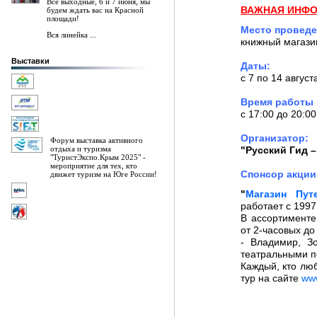
Все выходные, 6 и 7 июня, мы
ВАЖНАЯ ИНФ
будем ждать вас на Красной
площади!
Место проведе
Вся линейка ...
книжный магази
Выставки
Даты:
с 7 по 14 август
Время работы 
с 17:00 до 20:0
Организатор:
Форум выставка активного
отдыха и туризма
"Русский Гид 
"ТуристЭкспо.Крым 2025" -
мероприятие для тех, кто
Спонсор акции
движет туризм на Юге России!
"
Магазин Пут
работает с 1997
В ассортимент
от 2-часовых до
- Владимир, З
театральными п
Каждый, кто лю
тур на сайте
ww