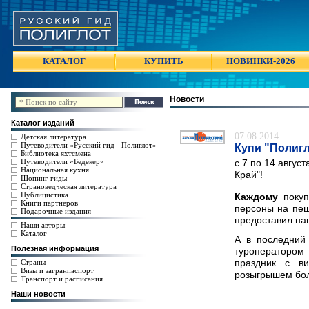
КАТАЛОГ
КУПИТЬ
НОВИНКИ-2026
Новости
Каталог изданий
07.08.2014
Детская литература
Путеводители «Русский гид - Полиглот»
Купи "Полигл
Библиотека яхтсмена
Путеводители «Бедекер»
с 7 по 14 авгус
Национальная кухня
Край"!
Шопинг гиды
Страноведческая литература
Публицистика
Каждому
поку
Книги партнеров
персоны на пеш
Подарочные издания
предоставил на
Наши авторы
Каталог
А в последний
Полезная информация
туроператоро
праздник с в
Страны
Визы и загранпаспорт
розыгрышем бол
Транспорт и расписания
Наши новости
НА ПРАЗ