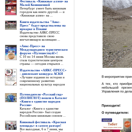
Фестиваль «Книжные аллеи» на
Малой Конюшенной
Петербург умеет быть книжным
городом как никто другой — и
«Книжные аллеи» на ...
Книги издательства "Аякс-
Пресс" будут предствалены на
ярмарке в Пекине
Издательство АЯКС-ПРЕСС
снова представило свою
впечатляющую коллекцию ...
«Аякс-Пресс» на
Международном туристическом
форуме «Путешествуй!»!
С 10 по 14 июня Москва вновь
стала туристическим центром
страны — сегодня открылся ...
Издательство «АЯКС-ПРЕСС»
- дипломант конкурса АСКИ
В мероприятии прин
«Лучшие издания по истории и
современному развитию
А тех, кто приобр
национальных культур народов
небольшой презен
...
Управления по дела
Путеводители «Русский гид»
(ПОЛИГЛОТ) вошли в Каталог
«Книги о единстве народов
России»
Приходите!
Каталог «Книги о единстве
народов России» был создан
О путеводителе:
Российским книжным союзом ...
Книжный фестиваль «Красная
площадь» в самом разгаре!
Все выходные, 6 и 7 июня, мы