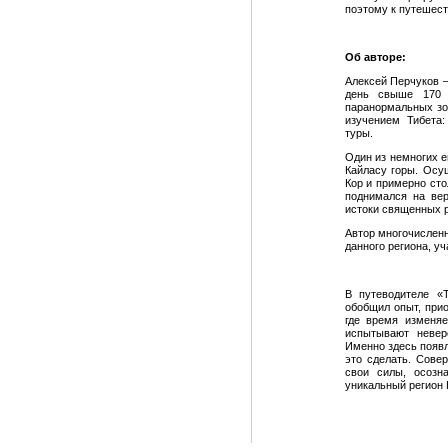
поэтому к путешест
Об авторе:
Алексей Перчуков 
день свыше 170 
паранормальных зо
изучением Тибета:
туры.
Один из немногих 
Кайласу горы. Осу
Кор и примерно сто
поднимался на вер
истоки священных р
Автор многочисленн
данного региона, у
В путеводителе «
обобщил опыт, при
где время изменяе
испытывают невер
Именно здесь появля
это сделать. Сове
свои силы, осозн
уникальный регион 