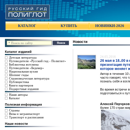
КАТАЛОГ
КУПИТЬ
НОВИНКИ-2026
Новости
Каталог изданий
24.05.2016
Детская литература
26 мая в 18..00 
Путеводители «Русский гид - Полиглот»
Библиотека яхтсмена
презентация пут
Путеводители «Бедекер»
которое меняет 
Национальная кухня
Автор в течение 10
Шопинг гиды
часто говорят, что
Страноведческая литература
познать себя и взгл
Публицистика
Книги партнеров
Подарочные издания
Во время встречи в
подготовиться к пу
Наши авторы
Каталог
Алексей Перчуков
Полезная информация
более 170 стран ми
Страны
Визы и загранпаспорт
Транспорт и расписания
Наши новости