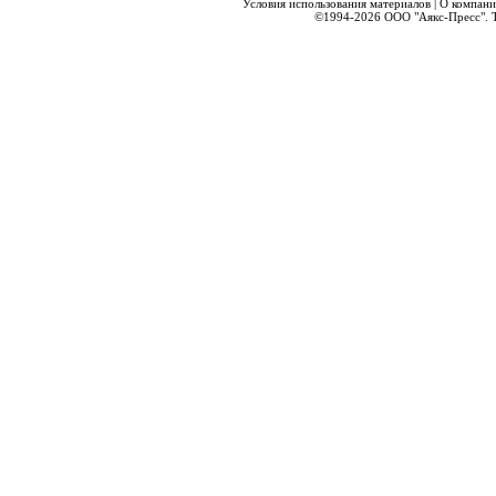
Условия использования материалов
|
О компани
©1994-2026
ООО "Аякс-Пресс".
Т