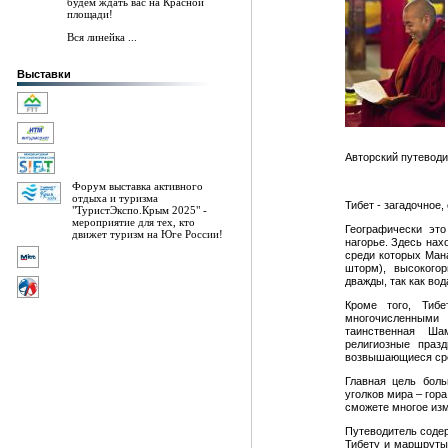
будем ждать вас на Красной
площади!
Вся линейка ...
Выставки
Авторский путеводи
Форум выставка активного
отдыха и туризма
Тибет - загадочное
"ТуристЭкспо.Крым 2025" -
мероприятие для тех, кто
Географически эт
движет туризм на Юге России!
нагорье. Здесь нах
среди которых Мана
шторм), высокогор
дважды, так как во
Кроме того, Тиб
многочисленными
таинственная Ша
религиозные праз
возвышающиеся сред
Главная цель боль
уголков мира – гора
сможете многое изм
Путеводитель содер
Тибету и маршруты