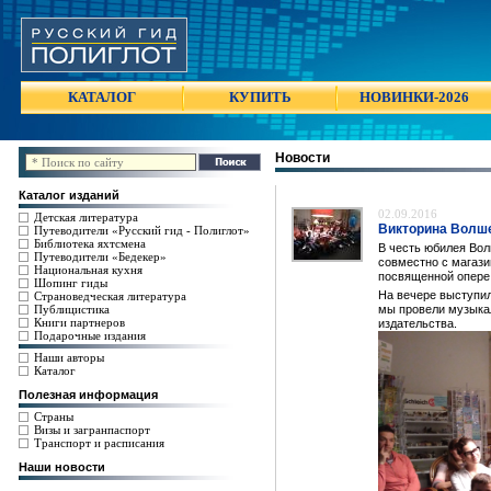
КАТАЛОГ
КУПИТЬ
НОВИНКИ-2026
Новости
Каталог изданий
02.09.2016
Детская литература
Викторина Волше
Путеводители «Русский гид - Полиглот»
Библиотека яхтсмена
В честь юбилея Вол
Путеводители «Бедекер»
совместно с магази
Национальная кухня
посвященной опере
Шопинг гиды
На вечере выступил
Страноведческая литература
Публицистика
мы провели музыкал
Книги партнеров
издательства.
Подарочные издания
Наши авторы
Каталог
Полезная информация
Страны
Визы и загранпаспорт
Транспорт и расписания
Наши новости