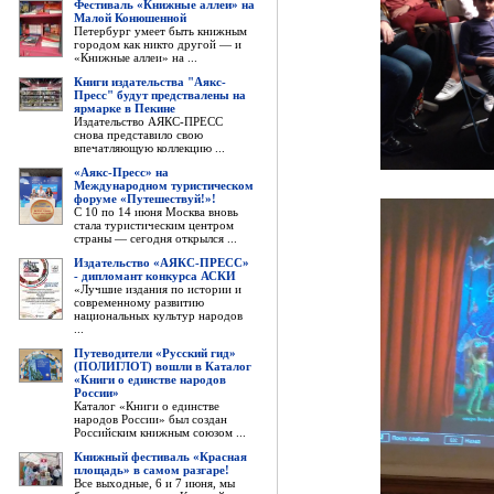
Фестиваль «Книжные аллеи» на
Малой Конюшенной
Петербург умеет быть книжным
городом как никто другой — и
«Книжные аллеи» на ...
Книги издательства "Аякс-
Пресс" будут предствалены на
ярмарке в Пекине
Издательство АЯКС-ПРЕСС
снова представило свою
впечатляющую коллекцию ...
«Аякс-Пресс» на
Международном туристическом
форуме «Путешествуй!»!
С 10 по 14 июня Москва вновь
стала туристическим центром
страны — сегодня открылся ...
Издательство «АЯКС-ПРЕСС»
- дипломант конкурса АСКИ
«Лучшие издания по истории и
современному развитию
национальных культур народов
...
Путеводители «Русский гид»
(ПОЛИГЛОТ) вошли в Каталог
«Книги о единстве народов
России»
Каталог «Книги о единстве
народов России» был создан
Российским книжным союзом ...
Книжный фестиваль «Красная
площадь» в самом разгаре!
Все выходные, 6 и 7 июня, мы