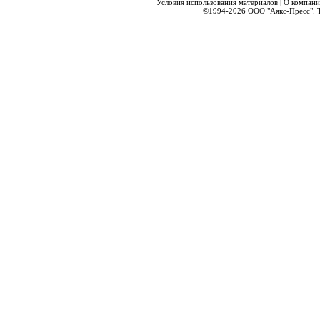
Условия использования материалов
|
О компани
©1994-2026
ООО "Аякс-Пресс".
Т