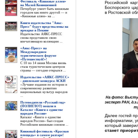
Фестиваль «Книжные аллеи»
Российской кар
на Малой Конюшенной
Боспорского ца
Петербург умеет быть книжным
в Ростовской об
городом как никто другой — и
«Книжные аллеи» на ...
Книги издательства "Аякс-
Пресс" будут предствалены на
ярмарке в Пекине
Издательство АЯКС-ПРЕСС
снова представило свою
впечатляющую коллекцию ...
«Аякс-Пресс» на
Международном
туристическом форуме
«Путешествуй!»!
С 10 по 14 июня Москва вновь
стала туристическим центром
страны — сегодня открылся ...
Издательство «АЯКС-ПРЕСС»
- дипломант конкурса АСКИ
«Лучшие издания по истории и
современному развитию
национальных культур народов
...
На фото: Высту
Путеводители «Русский гид»
эксперт РАН, д.э
(ПОЛИГЛОТ) вошли в
ту
Каталог «Книги о единстве
народов России»
Далее гостей п
Каталог «Книги о единстве
информатики, у
народов России» был создан
Российским книжным союзом ...
который завери
станет приорит
Книжный фестиваль «Красная
площадь» в самом разгаре!