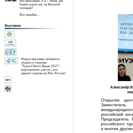
Все выходные, 6 и 7 июня, мы
будем ждать вас на Красной
площади!
Вся линейка ...
Выставки
Форум выставка активного
отдыха и туризма
"ТуристЭкспо.Крым 2025" -
мероприятие для тех, кто
движет туризм на Юге России!
Александр 
ин
Открытие цен
Заместитель 
международно
российский кос
Председатель 
российского ту
и многие другие