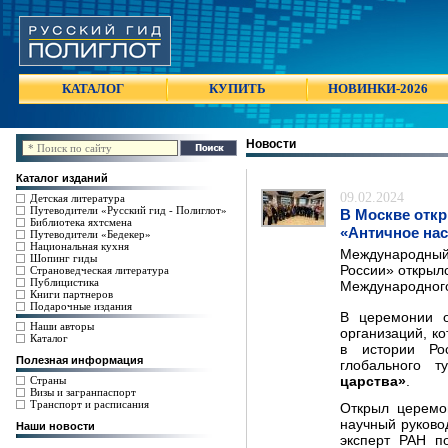
КАТАЛОГ
КУПИТЬ
НОВИНКИ-2026
Новости
Каталог изданий
09.02.2024
Детская литература
Путеводители «Русский гид - Полиглот»
В Москве отк
Библиотека яхтсмена
«Античное на
Путеводители «Бедекер»
Национальная кухня
Международный 
Шопинг гиды
России» открыл
Страноведческая литература
Публицистика
Международного
Книги партнеров
Подарочные издания
В церемонии о
Наши авторы
организаций, к
Каталог
в истории Ро
Полезная информация
глобального т
царства»
.
Страны
Визы и загранпаспорт
Транспорт и расписания
Открыл церем
научный руково
Наши новости
эксперт РАН п