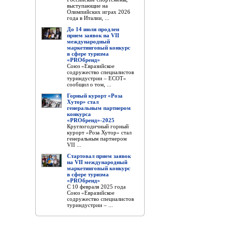
выступающие на
Олимпийских играх 2026
года в Италии, ...
До 14 июля продлен
прием заявок на VII
международный
маркетинговый конкурс
в сфере туризма
«PROбренд»
Союз «Евразийское
содружество специалистов
туриндустрии – ЕСОТ»
сообщил о том, ...
Горный курорт «Роза
Хутор» стал
генеральным партнером
конкурса
«PROбренд»-2025
Круглогодичный горный
курорт «Роза Хутор» стал
генеральным партнером
VII ...
Стартовал прием заявок
на VII международный
маркетинговый конкурс
в сфере туризма
«PROбренд»
С 10 февраля 2025 года
Союз «Евразийское
содружество специалистов
туриндустрии – ...