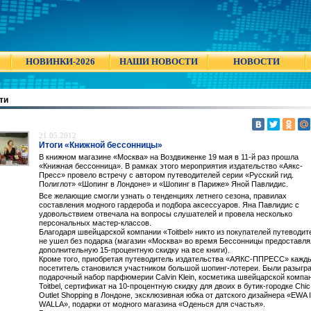
НОВИНКИ-2026
НАШИ НОВОСТИ
НОВОСТИ
ти
21.05.2012
Итоги «Книжной бессонницы»
В книжном магазине «Москва» на Воздвиженке 19 мая в 11-й раз прошла
«Книжная бессонница». В рамках этого мероприятия издательство «Аякс-
Пресс» провело встречу с автором путеводителей серии «Русский гид.
Полиглот» «Шопинг в Лондоне» и «Шопинг в Париже» Яной Павлидис.
Все желающие смогли узнать о тенденциях летнего сезона, правилах
составления модного гардероба и подбора аксессуаров. Яна Павлидис с
удовольствием отвечала на вопросы слушателей и провела несколько
персональных мастер-классов.
Благодаря швейцарской компании «Toitbel» никто из покупателей путеводит
не ушел без подарка (магазин «Москва» во время Бессонницы предоставля
дополнительную 15-процентную скидку на все книги).
Кроме того, приобретая путеводитель издательства «АЯКС-ППРЕСС» кажд
посетитель становился участником большой шопинг-лотереи. Были разыгр
подарочный набор парфюмерии Calvin Klein, косметика швейцарской компа
Toitbel, сертификат на 10-процентную скидку для двоих в бутик-городке Chic
Outlet Shopping в Лондоне, эксклюзивная юбка от датского дизайнера «EWA I
WALLA», подарки от модного магазина «Оденься для счастья».