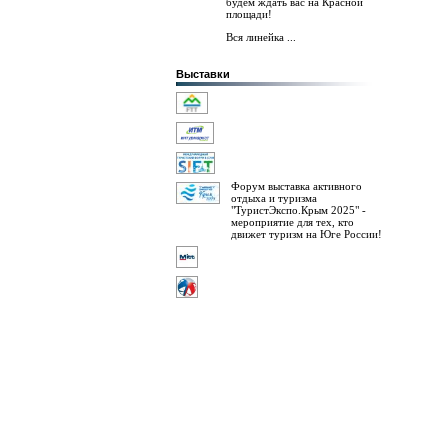
будем ждать вас на Красной
площади!
Вся линейка ...
Выставки
Форум выставка активного
отдыха и туризма
"ТуристЭкспо.Крым 2025" -
мероприятие для тех, кто
движет туризм на Юге России!