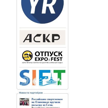
Новости партнёров
Российским спортсменам
на Олимпиаде вручили
посылку из Сочи.
Российские спортсмены,