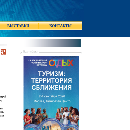
ВЫСТАВКИ
КОНТАКТЫ
Партнёры
елей
л
ый
аны:
нии