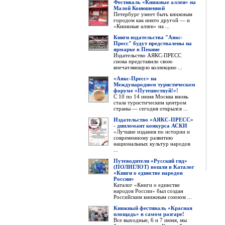
Фестиваль «Книжные аллеи» на
Малой Конюшенной
Петербург умеет быть книжным
городом как никто другой — и
«Книжные аллеи» на ...
Книги издательства "Аякс-
Пресс" будут предствалены на
ярмарке в Пекине
Издательство АЯКС-ПРЕСС
снова представило свою
впечатляющую коллекцию ...
«Аякс-Пресс» на
Международном туристическом
форуме «Путешествуй!»!
С 10 по 14 июня Москва вновь
стала туристическим центром
страны — сегодня открылся ...
Издательство «АЯКС-ПРЕСС»
- дипломант конкурса АСКИ
«Лучшие издания по истории и
современному развитию
национальных культур народов
...
Путеводители «Русский гид»
(ПОЛИГЛОТ) вошли в Каталог
«Книги о единстве народов
России»
Каталог «Книги о единстве
народов России» был создан
Российским книжным союзом ...
Книжный фестиваль «Красная
площадь» в самом разгаре!
Все выходные, 6 и 7 июня, мы