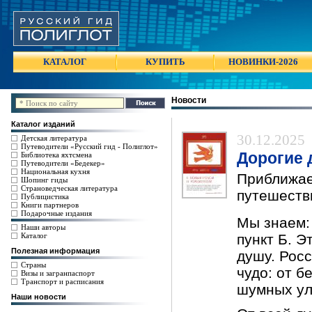
КАТАЛОГ
КУПИТЬ
НОВИНКИ-2026
Новости
Каталог изданий
30.12.2025
Детская литература
Путеводители «Русский гид - Полиглот»
Дорогие 
Библиотека яхтсмена
Путеводители «Бедекер»
Национальная кухня
Приближае
Шопинг гиды
Страноведческая литература
путешеств
Публицистика
Книги партнеров
Подарочные издания
Мы знаем: 
Наши авторы
Каталог
пункт Б. Э
Полезная информация
душу. Росс
Страны
чудо: от б
Визы и загранпаспорт
Транспорт и расписания
шумных ул
Наши новости