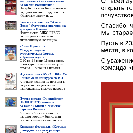
От всей ду
Фестиваль «Книжные аллеи»
на Малой Конюшенной
открыть то
Петербург умеет быть книжным
городом как никто другой — и
почувствов
«Книжные аллеи» на ...
Книги издательства "Аякс-
Спасибо, 
Пресс" будут предствалены на
ярмарке в Пекине
Мы стараем
Издательство АЯКС-ПРЕСС
снова представило свою
впечатляющую коллекцию ...
Пусть в 2
«Аякс-Пресс» на
места, в к
Международном
туристическом форуме
«Путешествуй!»!
С уважени
С 10 по 14 июня Москва вновь
стала туристическим центром
Команда «
страны — сегодня открылся ...
Издательство «АЯКС-ПРЕСС»
- дипломант конкурса АСКИ
«Лучшие издания по истории и
современному развитию
национальных культур народов
...
Путеводители «Русский гид»
(ПОЛИГЛОТ) вошли в
Каталог «Книги о единстве
народов России»
Каталог «Книги о единстве
народов России» был создан
Российским книжным союзом ...
Книжный фестиваль «Красная
площадь» в самом разгаре!