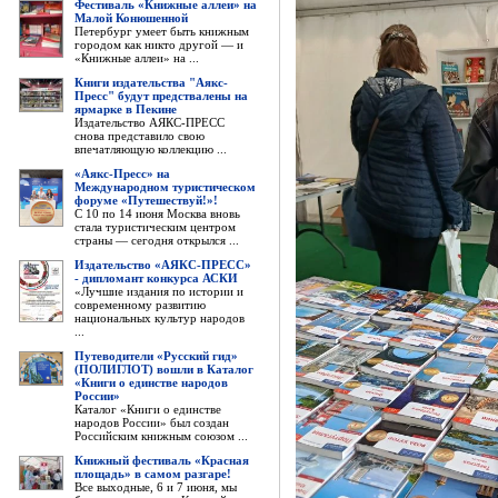
Фестиваль «Книжные аллеи» на
Малой Конюшенной
Петербург умеет быть книжным
городом как никто другой — и
«Книжные аллеи» на ...
Книги издательства "Аякс-
Пресс" будут предствалены на
ярмарке в Пекине
Издательство АЯКС-ПРЕСС
снова представило свою
впечатляющую коллекцию ...
«Аякс-Пресс» на
Международном туристическом
форуме «Путешествуй!»!
С 10 по 14 июня Москва вновь
стала туристическим центром
страны — сегодня открылся ...
Издательство «АЯКС-ПРЕСС»
- дипломант конкурса АСКИ
«Лучшие издания по истории и
современному развитию
национальных культур народов
...
Путеводители «Русский гид»
(ПОЛИГЛОТ) вошли в Каталог
«Книги о единстве народов
России»
Каталог «Книги о единстве
народов России» был создан
Российским книжным союзом ...
Книжный фестиваль «Красная
площадь» в самом разгаре!
Все выходные, 6 и 7 июня, мы