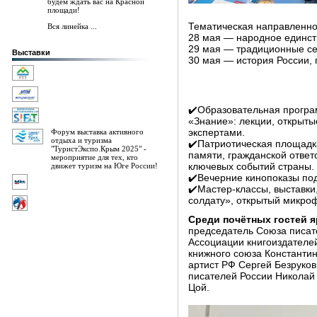
будем ждать вас на Красной
площади!
Тематическая направленно
Вся линейка ...
28 мая — народное единст
29 мая — традиционные с
Выставки
30 мая — история России, 
✔️Образовательная програ
«Знание»: лекции, открыты
Форум выставка активного
экспертами.
отдыха и туризма
✔️Патриотическая площадк
"ТуристЭкспо.Крым 2025" -
памяти, гражданской отве
мероприятие для тех, кто
движет туризм на Юге России!
ключевых событий страны.
✔️Вечерние кинопоказы по
✔️Мастер-классы, выставки
солдату», открытый микро
Среди почётных гостей 
председатель Союза писат
Ассоциации книгоиздателей
книжного союза Константин
артист РФ Сергей Безруков
писателей России Николай 
Цой.