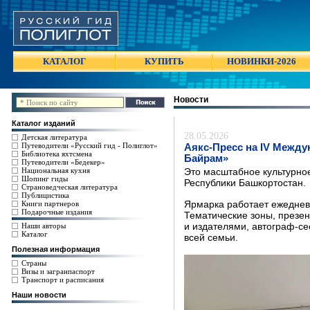
КАТАЛОГ
КУПИТЬ
НОВИНКИ-2026
Новости
Каталог изданий
28.05.2026
Детская литература
Путеводители «Русский гид - Полиглот»
Аякс-Пресс на IV Между
Библиотека яхтсмена
Байрам»
Путеводители «Бедекер»
Национальная кухня
Это масштабное культурно
Шопинг гиды
Республики Башкортостан.
Страноведческая литература
Публицистика
Книги партнеров
Ярмарка работает ежедневн
Подарочные издания
Тематические зоны, презен
Наши авторы
и издателями, автограф-се
Каталог
всей семьи.
Полезная информация
Страны
Визы и загранпаспорт
Транспорт и расписания
Наши новости