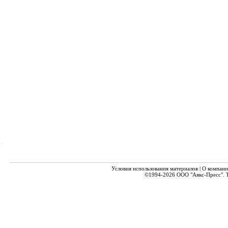
Условия использования материалов
|
О компани
©1994-2026
ООО "Аякс-Пресс".
Т