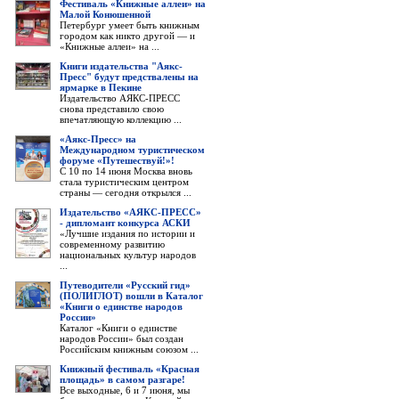
Фестиваль «Книжные аллеи» на
Малой Конюшенной
Петербург умеет быть книжным
городом как никто другой — и
«Книжные аллеи» на ...
Книги издательства "Аякс-
Пресс" будут предствалены на
ярмарке в Пекине
Издательство АЯКС-ПРЕСС
снова представило свою
впечатляющую коллекцию ...
«Аякс-Пресс» на
Международном туристическом
форуме «Путешествуй!»!
С 10 по 14 июня Москва вновь
стала туристическим центром
страны — сегодня открылся ...
Издательство «АЯКС-ПРЕСС»
- дипломант конкурса АСКИ
«Лучшие издания по истории и
современному развитию
национальных культур народов
...
Путеводители «Русский гид»
(ПОЛИГЛОТ) вошли в Каталог
«Книги о единстве народов
России»
Каталог «Книги о единстве
народов России» был создан
Российским книжным союзом ...
Книжный фестиваль «Красная
площадь» в самом разгаре!
Все выходные, 6 и 7 июня, мы