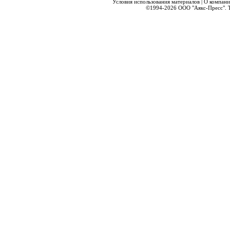
Условия использования материалов
|
О компани
©1994-2026
ООО "Аякс-Пресс".
Т