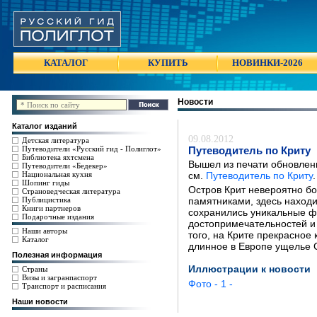
КАТАЛОГ
КУПИТЬ
НОВИНКИ-2026
Новости
Каталог изданий
09.08.2012
Детская литература
Путеводители «Русский гид - Полиглот»
Путеводитель по Криту
Библиотека яхтсмена
Вышел из печати обновлен
Путеводители «Бедекер»
Национальная кухня
см.
Путеводитель по Криту
.
Шопинг гиды
Остров Крит невероятно бо
Страноведческая литература
Публицистика
памятниками, здесь находи
Книги партнеров
сохранились уникальные ф
Подарочные издания
достопримечательностей и 
Наши авторы
того, на Крите прекрасное 
Каталог
длинное в Европе ущелье 
Полезная информация
Иллюстрации к новости
Страны
Визы и загранпаспорт
Фото - 1 -
Транспорт и расписания
Наши новости