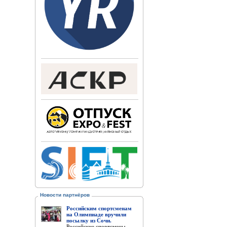
Новости партнёров
Российским спортсменам
на Олимпиаде вручили
посылку из Сочи.
Российские спортсмены,