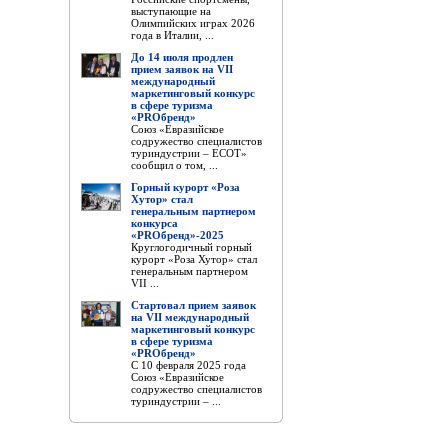
выступающие на
Олимпийских играх 2026
года в Италии, ...
До 14 июля продлен
прием заявок на VII
международный
маркетинговый конкурс
в сфере туризма
«PROбренд»
Союз «Евразийское
содружество специалистов
туриндустрии – ЕСОТ»
сообщил о том, ...
Горный курорт «Роза
Хутор» стал
генеральным партнером
конкурса
«PROбренд»-2025
Круглогодичный горный
курорт «Роза Хутор» стал
генеральным партнером
VII ...
Стартовал прием заявок
на VII международный
маркетинговый конкурс
в сфере туризма
«PROбренд»
С 10 февраля 2025 года
Союз «Евразийское
содружество специалистов
туриндустрии – ...