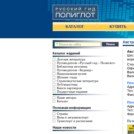
КАТАЛОГ
КУПИТЬ
Австр
Авс
Каталог изданий
Шест
Детская литература
моря
Путеводители «Русский гид - Полиглот»
Сто
Библиотека яхтсмена
Офи
Путеводители «Бедекер»
Вал
Национальная кухня
Виз
Шопинг гиды
Страноведческая литература
Пос
Публицистика
Адре
Книги партнеров
Тел.
Подарочные издания
Факс
Наши авторы
Каталог
Пос
Адре
Полезная информация
Тел.
Страны
Факс
Визы и загранпаспорт
Транспорт и расписания
Путе
Наши новости