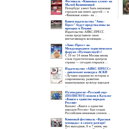
Фестиваль «Книжные аллеи» на
Малой Конюшенной
Петербург умеет быть книжным
городом как никто другой — и
«Книжные аллеи» на ...
Книги издательства "Аякс-
Пресс" будут предствалены на
ярмарке в Пекине
Издательство АЯКС-ПРЕСС
снова представило свою
впечатляющую коллекцию ...
«Аякс-Пресс» на
Международном туристическом
форуме «Путешествуй!»!
С 10 по 14 июня Москва вновь
стала туристическим центром
страны — сегодня открылся ...
Издательство «АЯКС-ПРЕСС»
- дипломант конкурса АСКИ
«Лучшие издания по истории и
современному развитию
национальных культур народов
...
Путеводители «Русский гид»
(ПОЛИГЛОТ) вошли в Каталог
«Книги о единстве народов
России»
Каталог «Книги о единстве
народов России» был создан
Российским книжным союзом ...
Книжный фестиваль «Красная
площадь» в самом разгаре!
Все выходные, 6 и 7 июня, мы