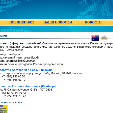
НОВИНКИ-2026
НАШИ НОВОСТИ
НОВОСТИ
алия
тралия
(офиц.:
Австралийский Союз
) – материковое государство в Южном полушари
ое по площади государство в мире. Австралия омывается Индийским океаном и трем
ми Тихого океана.
лица:
Канберра.
циальный язык:
английский.
юта:
австралийский доллар.
овый режим:
гражданам России требуется виза.
ольство Австралии в России (Москва)
с: Подколокольный переулок, д. 10а/2, Москва, 109028, Россия
: +7 (495) 956 60 70
: +7 (495) 956 61 70
ольство России в Австралии (Канберра)
с: 78 Canberra Avenue, Griffith, ACT 2603
: +61 (2) 62 95 90 33
: +61 (2) 62 95 18 47
водители и книги: