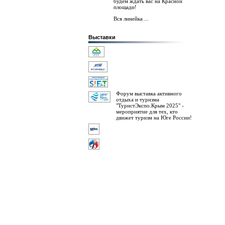
будем ждать вас на Красной
площади!
Вся линейка ...
Выставки
Форум выставка активного
отдыха и туризма
"ТуристЭкспо.Крым 2025" -
мероприятие для тех, кто
движет туризм на Юге России!