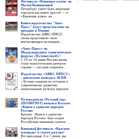
Фестиваль «Книжные аллеи» на
Малой Конюшенной
Петербург умеет быть книжным
городом как никто другой — и
«Книжные аллеи» на ...
Книги издательства "Аякс-
Пресс" будут предствалены на
ярмарке в Пекине
Издательство АЯКС-ПРЕСС
снова представило свою
впечатляющую коллекцию ...
«Аякс-Пресс» на
Международном туристическом
форуме «Путешествуй!»!
С 10 по 14 июня Москва вновь
стала туристическим центром
страны — сегодня открылся ...
Издательство «АЯКС-ПРЕСС»
- дипломант конкурса АСКИ
«Лучшие издания по истории и
современному развитию
национальных культур народов
...
Путеводители «Русский гид»
(ПОЛИГЛОТ) вошли в Каталог
«Книги о единстве народов
России»
Каталог «Книги о единстве
народов России» был создан
Российским книжным союзом ...
Книжный фестиваль «Красная
площадь» в самом разгаре!
Все выходные, 6 и 7 июня, мы