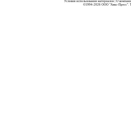
Условия использования материалов
|
О компани
©1994-2026
ООО "Аякс-Пресс".
Т