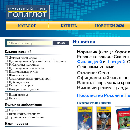
КАТАЛОГ
КУПИТЬ
НОВИНКИ-2026
Норвегия
Норвегия
(офиц.:
Короле
Каталог изданий
Европе на западе Скандин
Детская литература
Путеводители «Русский гид - Полиглот»
Финляндией
и
Швецией
. 
Библиотека яхтсмена
Северным морями.
Путеводители «Бедекер»
Национальная кухня
Столица:
Осло.
Шопинг гиды
Официальный язык:
нор
Страноведческая литература
Публицистика
Валюта:
норвежская крон
Книги партнеров
Визовый режим:
граждан
Подарочные издания
Наши авторы
Посольство России в Но
Каталог
Путеводители и книги:
Полезная информация
Страны
Визы и загранпаспорт
Транспорт и расписания
Наши новости