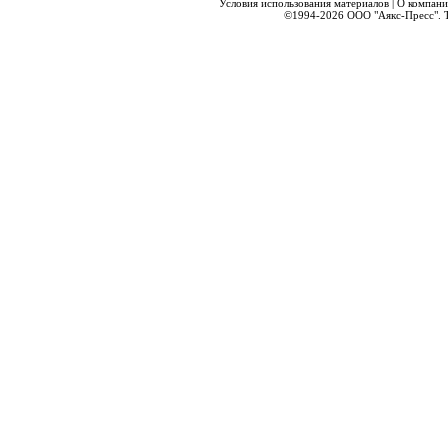
Условия использования материалов
|
О компани
©1994-2026
ООО "Аякс-Пресс".
Т