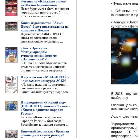
Фестиваль «Книжные аллеи»
• Туристские по
на Малой Конюшенной
Петербург умеет быть книжным
• Объекты соци
городом как никто другой — и
юношеского и т.д
«Книжные аллеи» на ...
• Конкурс «Золо
Книги издательства "Аякс-
курортной сферы
Пресс" будут предствалены на
ярмарке в Пекине
Издательство АЯКС-ПРЕСС
снова представило свою
впечатляющую коллекцию ...
«Аякс-Пресс» на
Международном
туристическом форуме
«Путешествуй!»!
С 10 по 14 июня Москва вновь
стала туристическим центром
страны — сегодня открылся ...
Издательство «АЯКС-ПРЕСС»
- дипломант конкурса АСКИ
«Лучшие издания по истории и
современному развитию
национальных культур народов
В 2018 году ко
...
слайд-шоу
Путеводители «Русский гид»
Главная цель кон
(ПОЛИГЛОТ) вошли в Каталог
повышение интер
«Книги о единстве народов
России»
Лозунг фестивал
Каталог «Книги о единстве
народов России» был создан
Учредителями 
Российским книжным союзом ...
организаторами
Книжный фестиваль «Красная
портал TRIP2
площадь» в самом разгаре!
видеопортал K