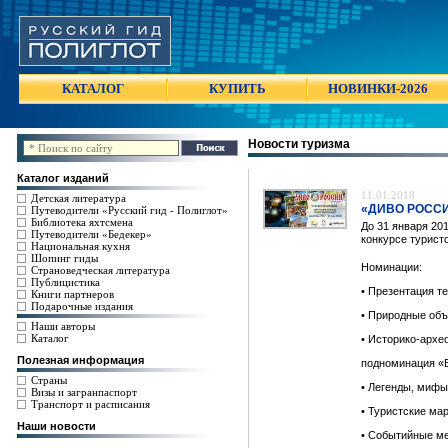
КАТАЛОГ
КУПИТЬ
НОВИНКИ-2026
Новости туризма
Каталог изданий
11.01.2018
Детская литература
«ДИВО РОССИИ
Путеводители «Русский гид - Полиглот»
Библиотека яхтсмена
До 31 января 20
Путеводители «Бедекер»
конкурсе турис
Национальная кухня
Шопинг гиды
Номинации:
Страноведческая литература
Публицистика
• Презентация те
Книги партнеров
Подарочные издания
• Природные об
Наши авторы
Каталог
• Историко-архе
Полезная информация
подноминация «
Страны
• Легенды, мифы
Визы и загранпаспорт
Транспорт и расписания
• Туристские ма
Наши новости
• Событийные м