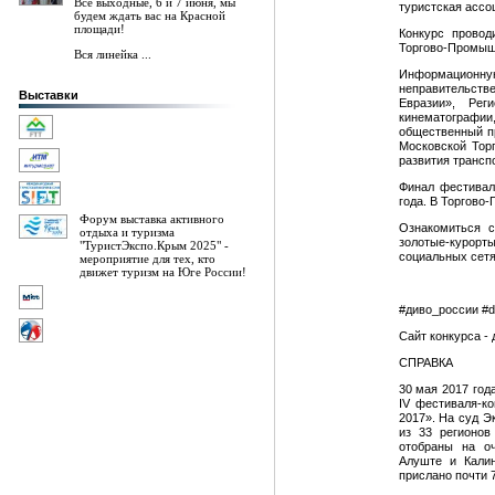
Все выходные, 6 и 7 июня, мы
туристская ассо
будем ждать вас на Красной
площади!
Конкурс провод
Торгово-Промыш
Вся линейка ...
Информационную
неправительст
Выставки
Евразии», Рег
кинематограф
общественный п
Московской Тор
развития трансп
Финал фестивал
года. В Торгово
Форум выставка активного
Ознакомиться с
отдыха и туризма
золотые-курорт
"ТуристЭкспо.Крым 2025" -
социальных сетя
мероприятие для тех, кто
движет туризм на Юге России!
#диво_россии #d
Cайт конкурса -
СПРАВКА
30 мая 2017 год
IV фестиваля-к
2017». На суд Э
из 33 регионов
отобраны на оч
Алуште и Калин
прислано почти 