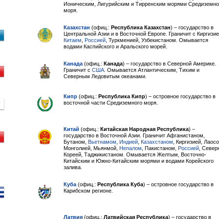
Ионическим, Лигурийским и Тирренским морями Средиземно
моря.
Казахстан
(офиц.:
Республика Казахстан
) – государство в
Центральной Азии и в Восточной Европе. Граничит с Киргизие
Китаем
,
Россией
, Туркменией, Узбекистаном. Омывается
водами Каспийского и Аральского морей.
Канада
(офиц.:
Канада
) – государство в Северной Америке.
Граничит с
США
. Омывается Атлантическим, Тихим и
Северным Ледовитым океанами.
Кипр
(офиц.:
Республика Кипр
) – островное государство в
восточной части Средиземного моря.
Китай
(офиц.:
Китайская Народная Республика
) –
государство в Восточной Азии. Граничит Афганистаном,
Бутаном,
Вьетнамом
,
Индией
,
Казахстаном
, Киргизией, Лаос
Монголией, Мьянмой,
Непалом
, Пакистаном,
Россией
, Север
Кореей, Таджикистаном. Омывается Желтым, Восточно-
Китайским и Южно-Китайским морями и водами Корейского
залива.
Куба
(офиц.:
Республика Куба
) – островное государство в
Карибском регионе.
Латвия
(офиц.:
Латвийская Республика
) – государство в