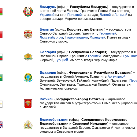
Беларусь
(офиц.:
Республика Беларусь
) – государство в
восточной части Европы. Граничит с Россией на востоке,
Украиной
на юге,
Польшей
на западе,
Литвой
и
Латвией
на
северо-западе. Морями не омываается.
Бельгия
(офиц.:
Королевство Бельгия
) – государство в
Северо-Западной Европе. Граничит с
Германией
,
Люксембургом
,
Нидерландами
,
Францией
. Имеет выход к
Северному морю.
Болгария
(офиц.:
Республика Болгария
) – государство в Ю
Восточной Европе. Граничит с
Грецией
, Македонией,
Румыни
Сербией,
Турцией
. Имеет выход к Черному морю.
Бразилия
(офиц.:
Федеративная Республика Бразилия
) –
государство в Южной Америке. Граничит с
Аргентиной
,
Боливией, Венесуэлой, Гайаной, Колумбией, Парагваем,
Перу
Суринамом, Уругваем, Французской Гвианой. Омывается
Атлантическим океаном.
Ватикан
(
Государство-город Ватикан
) – карликовое
государство-анклав внутри территории Рима, ассоциированн
с Италией.
Великобритания
(офиц.:
Соединенное Королевство
Великобритании и Северной Ирландии
) – островное
государство в Западной Европе. Омывается Атлантическим
океаном и Северным морем.