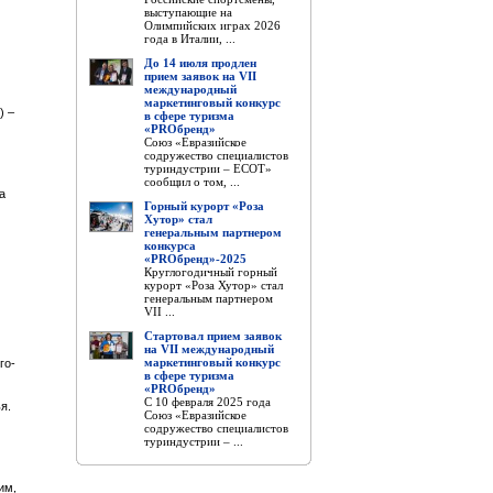
выступающие на
Олимпийских играх 2026
года в Италии, ...
До 14 июля продлен
прием заявок на VII
международный
маркетинговый конкурс
) –
в сфере туризма
«PROбренд»
Союз «Евразийское
содружество специалистов
туриндустрии – ЕСОТ»
сообщил о том, ...
а
Горный курорт «Роза
Хутор» стал
генеральным партнером
конкурса
«PROбренд»-2025
Круглогодичный горный
курорт «Роза Хутор» стал
генеральным партнером
VII ...
Стартовал прием заявок
на VII международный
маркетинговый конкурс
го-
в сфере туризма
«PROбренд»
С 10 февраля 2025 года
я.
Союз «Евразийское
содружество специалистов
туриндустрии – ...
им,