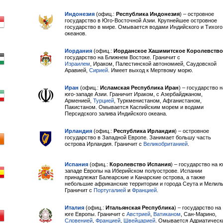
Индонезия
(офиц.:
Республика Индонезия
) – островное
государство в Юго-Восточной Азии. Крупнейшее островное
государство в мире. Омывается водами Индийского и Тихого
океанов.
Иордания
(офиц.:
Иорданское Хашимитское Королевство
государство на Ближнем Востоке. Граничит с
Израилем
, Ираком, Палестинской автономией, Саудовской
Аравией,
Сирией
. Имеет выход к Мертвому морю.
Иран
(офиц.:
Исламская Республика Иран
) – государство н
юго-западе Азии. Граничит Ираком, с Азербайджаном,
Арменией,
Турцией
, Туркменистаном, Афганистаном,
Пакистаном. Омывается Каспийским морем и водами
Персидского залива Индийского океана.
Ирландия
(офиц.:
Республика Ирландия
) – островное
государство в Западной Европе. Занимает большу часть
острова Ирландия. Граничит с
Великобританией
.
Испания
(офиц.:
Королевство Испания
) – государство на ю
западе Европы на Иберийском полуострове. Испании
принадлежат Балеарские и Канарские острова, а также
небольшие африканские территории и города Сеута и Мелиль
Граничит с
Португалией
и
Францией
.
Италия
(офиц.:
Итальянская Республика
) – государство на
юге Европы. Граничит с
Австрией
,
Ватиканом
, Сан-Марино,
Словенией
,
Францией
,
Швейцарией
. Омывается Адриатическ