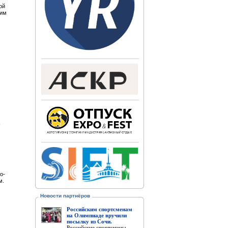
ой
ким
-
о-
м.
Новости партнёров
Российским спортсменам
на Олимпиаде вручили
посылку из Сочи.
Российские спортсмены,