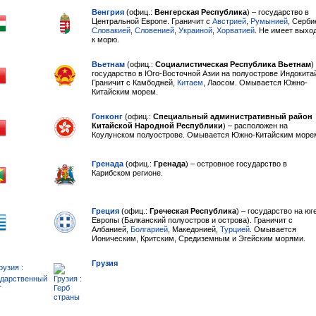
Венгрия
(офиц.:
Венгерская Республика
) – государство в
Центральной Европе. Граничит с
Австрией
,
Румынией
, Серби
Словакией
,
Словенией
,
Украиной
,
Хорватией
. Не имеет выхо
к морю.
Вьетнам
(офиц.:
Социалистическая Республика Вьетнам
)
государство в Юго-Восточной Азии на полуострове Индокита
Граничит с Камбоджей,
Китаем
, Лаосом. Омывается Южно-
Китайским морем.
Гонконг
(офиц.:
Специальный административный район
Китайской Народной Республики
) – расположен на
Коулунском полуострове. Омывается Южно-Китайским море
Гренада
(офиц.:
Гренада
) – островное государство в
Карибском регионе.
Греция
(офиц.:
Греческая Республика
) – государство на юг
Европы (Балканский полуостров и острова). Граничит с
Албанией,
Болгарией
, Македонией,
Турцией
. Омывается
Ионическим, Критским, Средиземным и Эгейским морями.
Грузия