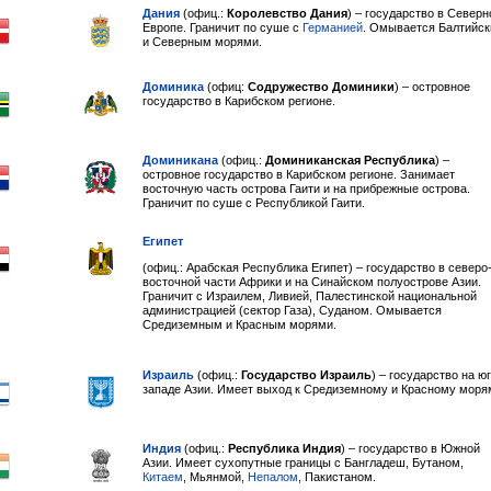
Дания
(офиц.:
Королевство Дания
) – государство в Северн
Европе. Граничит по суше с
Германией
. Омывается Балтийс
и Северным морями.
Доминика
(офиц:
Содружество Доминики
) – островное
государство в Карибском регионе.
Доминикана
(офиц.:
Доминиканская Республика
) –
островное государство в Карибском регионе. Занимает
восточную часть острова Гаити и на прибрежные острова.
Граничит по суше с Республикой Гаити.
Египет
(офиц.: Арабская Республика Египет) – государство в северо
восточной части Африки и на Синайском полуострове Азии.
Граничит с Израилем, Ливией, Палестинской национальной
администрацией (сектор Газа), Суданом. Омывается
Средиземным и Красным морями.
Израиль
(офиц.:
Государство Израиль
) – государство на юг
западе Азии. Имеет выход к Средиземному и Красному моря
Индия
(офиц.:
Республика Индия
) – государство в Южной
Азии. Имеет сухопутные границы с Бангладеш, Бутаном,
Китаем
, Мьянмой,
Непалом
, Пакистаном.