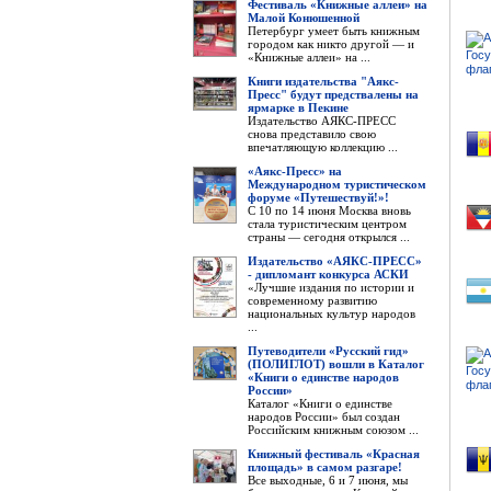
Фестиваль «Книжные аллеи» на
Малой Конюшенной
Петербург умеет быть книжным
городом как никто другой — и
«Книжные аллеи» на ...
Книги издательства "Аякс-
Пресс" будут предствалены на
ярмарке в Пекине
Издательство АЯКС-ПРЕСС
снова представило свою
впечатляющую коллекцию ...
«Аякс-Пресс» на
Международном туристическом
форуме «Путешествуй!»!
С 10 по 14 июня Москва вновь
стала туристическим центром
страны — сегодня открылся ...
Издательство «АЯКС-ПРЕСС»
- дипломант конкурса АСКИ
«Лучшие издания по истории и
современному развитию
национальных культур народов
...
Путеводители «Русский гид»
(ПОЛИГЛОТ) вошли в Каталог
«Книги о единстве народов
России»
Каталог «Книги о единстве
народов России» был создан
Российским книжным союзом ...
Книжный фестиваль «Красная
площадь» в самом разгаре!
Все выходные, 6 и 7 июня, мы