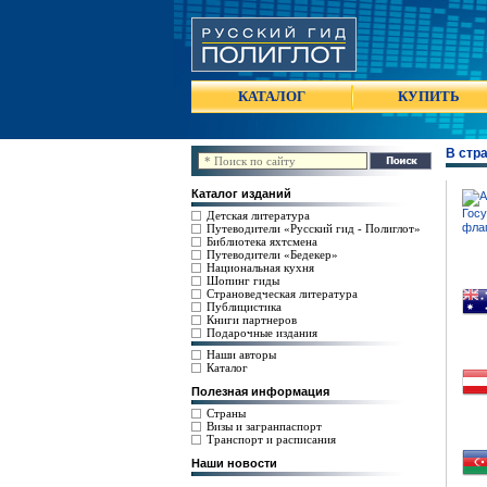
КАТАЛОГ
КУПИТЬ
В стр
Каталог изданий
Детская литература
Путеводители «Русский гид - Полиглот»
Библиотека яхтсмена
Путеводители «Бедекер»
Национальная кухня
Шопинг гиды
Страноведческая литература
Публицистика
Книги партнеров
Подарочные издания
Наши авторы
Каталог
Полезная информация
Страны
Визы и загранпаспорт
Транспорт и расписания
Наши новости