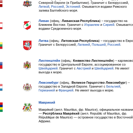
Северной Европе (в Прибалтике). Граничит с Белоруссией,
Литвой
,
Россией
,
Эстонией
. Омывается водами Рижского
залива Балтийского моря.
Ливан
(офиц.:
Ливанская Республика
) – государство на
Ближнем Востоке. Граничит с
Израилем
и
Сирией
. Омываетс
водами Средиземного моря.
Литва
(офиц.:
Литовская Республика
) – государство в Евро
Граничит с Белоруссией,
Латвией
,
Польшей
,
Россией
.
Лихтенштейн
(офиц.:
Княжество Лихтенштейн
) – карликов
государство в Центральной Европе, ассоциированное со
Швейцарией
. Граничит с
Австрией
и
Швейцарией
. Не имеет
выхода к морю.
Люксембург
(офиц.:
Великое Герцогство Люксембург
) –
государство в Западной Европе. Граничит с
Бельгией
,
Германией
и
Францией
. Не имеет выхода к морю.
Маврикий
Маври́кий (англ. Mauritius, фр. Maurice), официальное назван
—
Респу́блика Маври́кий
(англ. Republic of Mauritius, фр.
République de Maurice) — островное государство в Восточной
Африке.