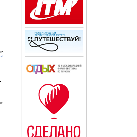
го-
ей
,
,
ое