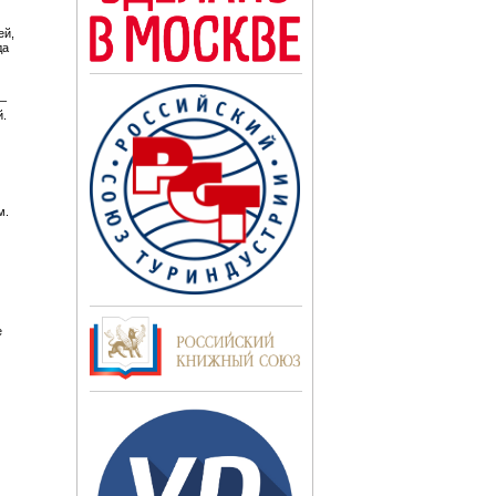
ей,
да
 –
й.
м.
е