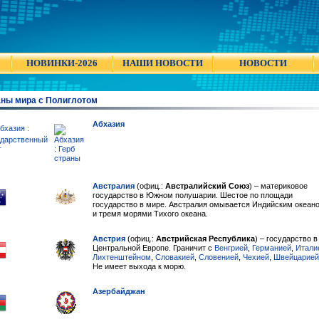
НОВИНКИ-2026
НАШИ НОВОСТИ
НОВОСТИ
аны мира с Полиглотом
Абхазия
Австралия
(офиц.:
Австралийский Союз
) – материковое
государство в Южном полушарии. Шестое по площади
государство в мире. Австралия омывается Индийским океан
и тремя морями Тихого океана.
Австрия
(офиц.:
Австрийская Республика
) – государство в
Центральной Европе. Граничит с
Венгрией
,
Германией
,
Итали
Лихтенштейном
,
Словакией
,
Словенией
,
Чехией
,
Швейцарией
Не имеет выхода к морю.
Азербайджан