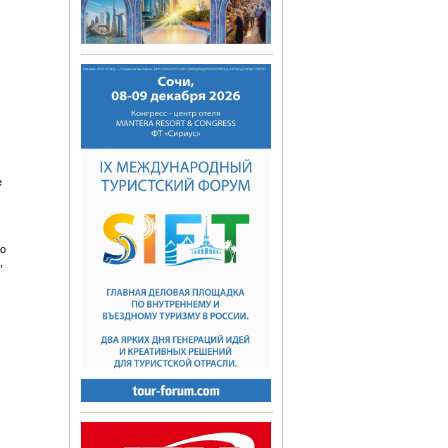
е
во
,