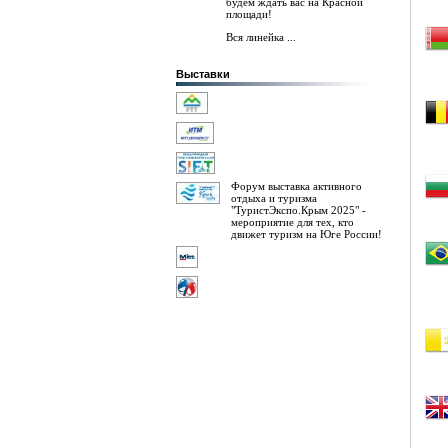
будем ждать вас на Красной
площади!
Вся линейка ...
Выставки
Форум выставка активного
отдыха и туризма
"ТуристЭкспо.Крым 2025" -
мероприятие для тех, кто
движет туризм на Юге России!