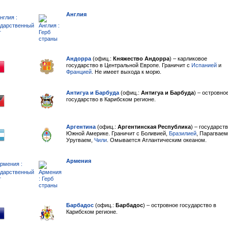
Англия
Андорра
(офиц.:
Княжество Андорра
) – карликовое
государство в Центральной Европе. Граничит с
Испанией
и
Францией
. Не имеет выхода к морю.
Антигуа и Барбуда
(офиц.:
Антигуа и Барбуда
) – островно
государство в Карибском регионе.
Аргентина
(офиц.:
Аргентинская Республика
) – государст
Южной Америке. Граничит с Боливией,
Бразилией
, Парагваем
Уругваем,
Чили
. Омывается Атлантическим океаном.
Армения
Барбадос
(офиц.:
Барбадос
) – островное государство в
Карибском регионе.