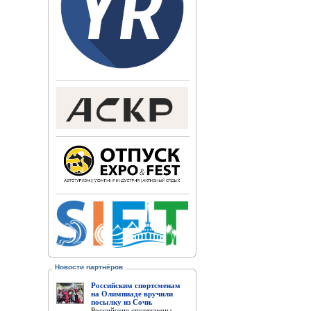
Новости партнёров
Российским спортсменам
на Олимпиаде вручили
посылку из Сочи.
Российские спортсмены,