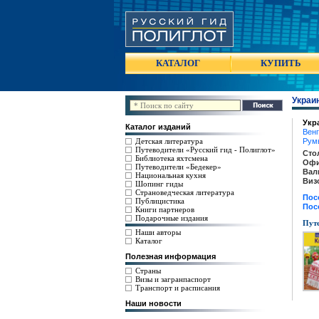
КАТАЛОГ
КУПИТЬ
Украи
Укр
Каталог изданий
Вен
Детская литература
Рум
Путеводители «Русский гид - Полиглот»
Сто
Библиотека яхтсмена
Офи
Путеводители «Бедекер»
Вал
Национальная кухня
Виз
Шопинг гиды
Страноведческая литература
Пос
Публицистика
Пос
Книги партнеров
Подарочные издания
Путе
Наши авторы
Каталог
Полезная информация
Страны
Визы и загранпаспорт
Транспорт и расписания
Наши новости