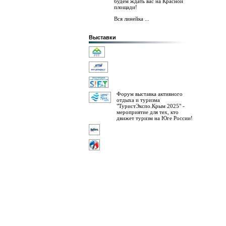
будем ждать вас на Красной
площади!
Вся линейка ...
Выставки
Форум выставка активного
отдыха и туризма
"ТуристЭкспо.Крым 2025" -
мероприятие для тех, кто
движет туризм на Юге России!