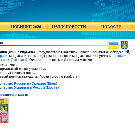
НОВИНКИ-2026
НАШИ НОВОСТИ
НОВОСТИ
на
аина
(офиц.:
Украина
) – государство в Восточной Европе. Граничит с Белоруссией,
грией
, Молдавией,
Польшей
, Приднестровской Молдавской Республикой,
Россией
,
ынией
,
Словакией
. Омывается Черным и Азовским морями.
лица:
Киев.
циальный язык:
украинский.
юта:
украинская гривна.
овый режим:
гражданам России виза не требуется.
ольство России на Украине (Киев)
ольство Украины в России (Москва)
водители и книги: