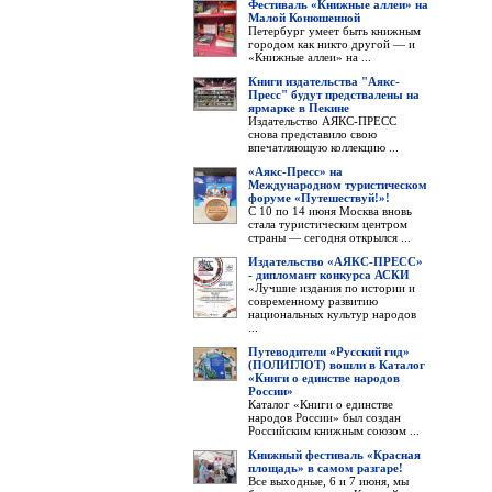
Фестиваль «Книжные аллеи» на
Малой Конюшенной
Петербург умеет быть книжным
городом как никто другой — и
«Книжные аллеи» на ...
Книги издательства "Аякс-
Пресс" будут предствалены на
ярмарке в Пекине
Издательство АЯКС-ПРЕСС
снова представило свою
впечатляющую коллекцию ...
«Аякс-Пресс» на
Международном туристическом
форуме «Путешествуй!»!
С 10 по 14 июня Москва вновь
стала туристическим центром
страны — сегодня открылся ...
Издательство «АЯКС-ПРЕСС»
- дипломант конкурса АСКИ
«Лучшие издания по истории и
современному развитию
национальных культур народов
...
Путеводители «Русский гид»
(ПОЛИГЛОТ) вошли в Каталог
«Книги о единстве народов
России»
Каталог «Книги о единстве
народов России» был создан
Российским книжным союзом ...
Книжный фестиваль «Красная
площадь» в самом разгаре!
Все выходные, 6 и 7 июня, мы