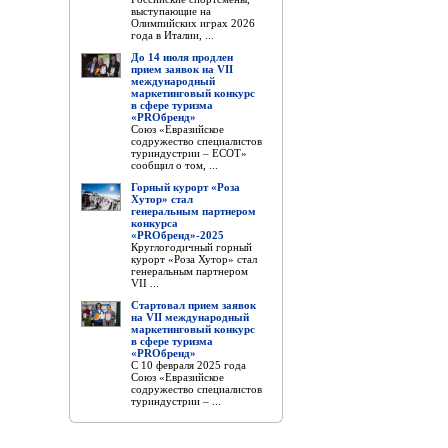
выступающие на
Олимпийских играх 2026
года в Италии, ...
До 14 июля продлен
прием заявок на VII
международный
маркетинговый конкурс
в сфере туризма
«PROбренд»
Союз «Евразийское
содружество специалистов
туриндустрии – ЕСОТ»
сообщил о том, ...
Горный курорт «Роза
Хутор» стал
генеральным партнером
конкурса
«PROбренд»-2025
Круглогодичный горный
курорт «Роза Хутор» стал
генеральным партнером
VII ...
Стартовал прием заявок
на VII международный
маркетинговый конкурс
в сфере туризма
«PROбренд»
С 10 февраля 2025 года
Союз «Евразийское
содружество специалистов
туриндустрии – ...