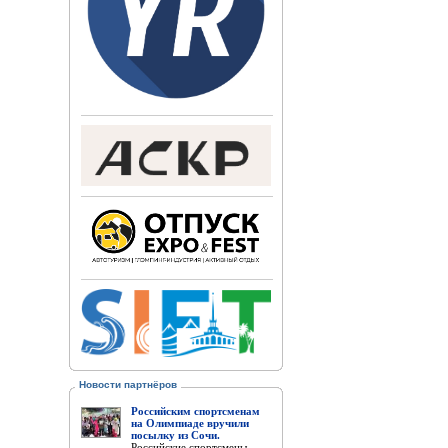
Новости партнёров
Российским спортсменам
на Олимпиаде вручили
посылку из Сочи.
Российские спортсмены,