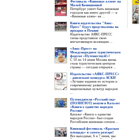
Фестиваль «Книжные аллеи» на
Малой Конюшенной
Петербург умеет быть книжным
городом как никто другой — и
«Книжные аллеи» на ...
Книги издательства "Аякс-
Пресс" будут предствалены на
ярмарке в Пекине
Издательство АЯКС-ПРЕСС
снова представило свою
впечатляющую коллекцию ...
«Аякс-Пресс» на
Международном туристическом
форуме «Путешествуй!»!
С 10 по 14 июня Москва вновь
стала туристическим центром
страны — сегодня открылся ...
Издательство «АЯКС-ПРЕСС»
- дипломант конкурса АСКИ
«Лучшие издания по истории и
современному развитию
национальных культур народов
...
Путеводители «Русский гид»
(ПОЛИГЛОТ) вошли в Каталог
«Книги о единстве народов
России»
Каталог «Книги о единстве
народов России» был создан
Российским книжным союзом ...
Книжный фестиваль «Красная
площадь» в самом разгаре!
Все выходные, 6 и 7 июня, мы