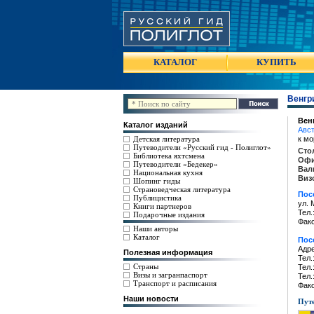
КАТАЛОГ
КУПИТЬ
Венгр
Вен
Каталог изданий
Авс
Детская литература
к мо
Путеводители «Русский гид - Полиглот»
Сто
Библиотека яхтсмена
Офи
Путеводители «Бедекер»
Вал
Национальная кухня
Виз
Шопинг гиды
Страноведческая литература
Пос
Публицистика
ул. 
Книги партнеров
Тел.
Подарочные издания
Факс
Наши авторы
Каталог
Пос
Адре
Полезная информация
Тел.
Страны
Тел.
Визы и загранпаспорт
Тел.
Транспорт и расписания
Факс
Наши новости
Путе