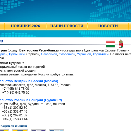
НОВИНКИ-2026
НАШИ НОВОСТИ
НОВОСТИ
ия
грия
(офиц.:
Венгерская Республика
) – государство в Центральной Европе. Граничит
трией
,
Румынией
, Сербией,
Словакией
,
Словенией
,
Украиной
,
Хорватией
. Не имеет вы
рю.
лица:
Будапешт.
циальный язык:
венгерский.
юта:
венгерский форинт.
овый режим:
гражданам России требуется виза.
ольство Венгрии в России (Москва)
Мосфильмовская, д.62, Москва, 115127, Россия
: +7 (495) 641 75 00
: +7 (495) 641 75 20
ольство России в Венгрии (Будапешт)
с: ул. Байза, д.35, Будапешт, 1062, Венгрия
: +36 (1) 302 52 30
: +36 (1) 332 47 48
: +36 (1) 269 01 52
: +36 (1) 353 41 64
водители и книги: