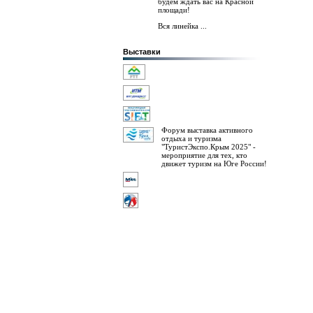
будем ждать вас на Красной
площади!
Вся линейка ...
Выставки
Форум выставка активного
отдыха и туризма
"ТуристЭкспо.Крым 2025" -
мероприятие для тех, кто
движет туризм на Юге России!