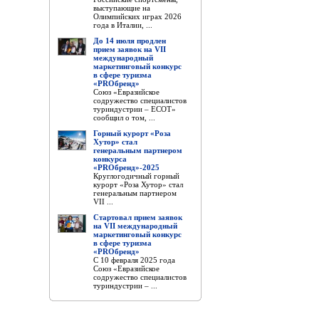
выступающие на
Олимпийских играх 2026
года в Италии, ...
До 14 июля продлен
прием заявок на VII
международный
маркетинговый конкурс
в сфере туризма
«PROбренд»
Союз «Евразийское
содружество специалистов
туриндустрии – ЕСОТ»
сообщил о том, ...
Горный курорт «Роза
Хутор» стал
генеральным партнером
конкурса
«PROбренд»-2025
Круглогодичный горный
курорт «Роза Хутор» стал
генеральным партнером
VII ...
Стартовал прием заявок
на VII международный
маркетинговый конкурс
в сфере туризма
«PROбренд»
С 10 февраля 2025 года
Союз «Евразийское
содружество специалистов
туриндустрии – ...