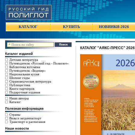
КАТАЛОГ
КУПИТЬ
НОВИНКИ-2026
КАТАЛОГ "АЯКС-ПРЕСС" 2026
Каталог изданий
Детская литература
Путеводители «Русский гид - Полиглот»
Библиотека яхтсмена
Путеводители «Бедекер»
Национальная кухня
Шопинг гиды
Страноведческая литература
Публицистика
Книги партнеров
Подарочные издания
Наши авторы
Каталог
Полезная информация
Страны
Визы и загранпаспорт
Транспорт и расписания
Наши новости