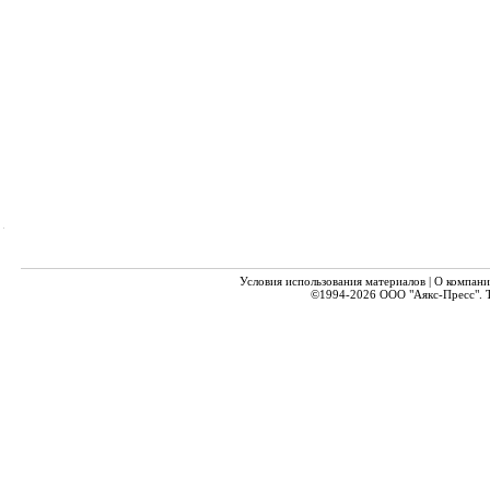
Условия использования материалов
|
О компани
©1994-2026
ООО "Аякс-Пресс".
Т