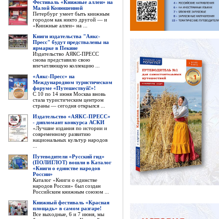
Фестиваль «Книжные аллеи» на
Малой Конюшенной
Петербург умеет быть книжным
городом как никто другой — и
«Книжные аллеи» на ...
Книги издательства "Аякс-
Пресс" будут предствалены на
ярмарке в Пекине
Издательство АЯКС-ПРЕСС
снова представило свою
впечатляющую коллекцию ...
«Аякс-Пресс» на
Международном туристическом
форуме «Путешествуй!»!
С 10 по 14 июня Москва вновь
стала туристическим центром
страны — сегодня открылся ...
Издательство «АЯКС-ПРЕСС»
- дипломант конкурса АСКИ
«Лучшие издания по истории и
современному развитию
национальных культур народов
...
Путеводители «Русский гид»
(ПОЛИГЛОТ) вошли в Каталог
«Книги о единстве народов
России»
Каталог «Книги о единстве
народов России» был создан
Российским книжным союзом ...
Книжный фестиваль «Красная
площадь» в самом разгаре!
Все выходные, 6 и 7 июня, мы