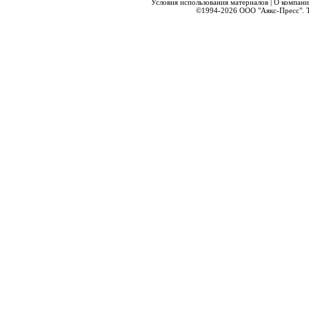
Условия использования материалов
|
О компани
©1994-2026
ООО "Аякс-Пресс".
Т