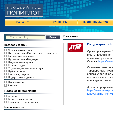
КАТАЛОГ
КУПИТЬ
НОВИНКИ-2026
Выставки
Интурмаркет, г. 
Каталог изданий
Детская литература
Сроки проведения: 1
Путеводители «Русский гид - Полиглот»
Место Проведения: 
Библиотека яхтсмена
ярмарка», ул. Совна
Путеводители «Бедекер»
Ссылка:
https://www.
Национальная кухня
Шопинг гиды
Основные тематичес
Страноведческая литература
Туроператоры, Тури
Публицистика
список участников
Книги партнеров
Подарочные издания
выставки и постоян
предыдущего года.
Наши авторы
Каталог
Деловая программа 
https://www.itmexpo.
Полезная информация
type=all&time_from
Страны
Визы и загранпаспорт
Транспорт и расписания
Наши новости