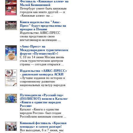
Фестиваль «Книжные аллеи» на
Малой Конюшенной
Петербург умеет быть книжным
городом как никто другой — и
«Книжные аллеи» на ...
Книги издательства "Аякс-
Пресс" будут предствалены на
ярмарке в Пекине
Издательство АЯКС-ПРЕСС
снова представило свою
впечатляющую коллекцию ...
«Аякс-Пресс» на
Международном туристическом
форуме «Путешествуй!»!
С 10 по 14 июня Москва вновь
стала туристическим центром
страны — сегодня открылся ...
Издательство «АЯКС-ПРЕСС»
- дипломант конкурса АСКИ
«Лучшие издания по истории и
современному развитию
национальных культур народов
...
Путеводители «Русский гид»
(ПОЛИГЛОТ) вошли в Каталог
«Книги о единстве народов
России»
Каталог «Книги о единстве
народов России» был создан
Российским книжным союзом ...
Книжный фестиваль «Красная
площадь» в самом разгаре!
Все выходные, 6 и 7 июня, мы