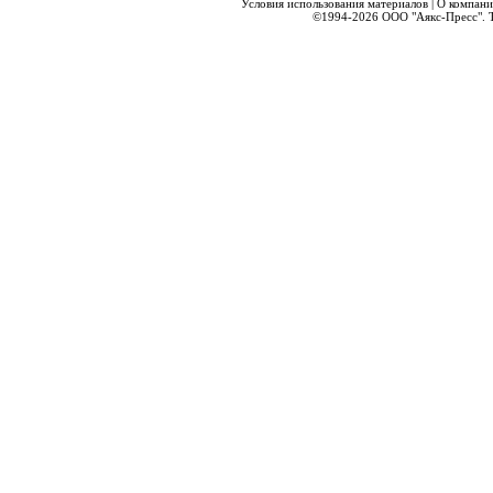
Условия использования материалов
|
О компани
©1994-2026
ООО "Аякс-Пресс".
Т