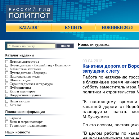
КАТАЛОГ
КУПИТЬ
НОВИНКИ-2026
Новости туризма
Каталог изданий
09.04.2018
Детская литература
Путеводители «Русский гид - Полиглот»
Канатная дорога от Вор
Библиотека яхтсмена
запущена к лету
Путеводители «Бедекер»
Национальная кухня
Работа по натяжению тросо
Шопинг гиды
в ближайшее время начнетс
Страноведческая литература
субботу заместитель мэра
Публицистика
Книги партнеров
политики и строительства 
Подарочные издания
Наши авторы
"К настоящему времени
Каталог
канатной дороги от Воро
планируется начать мо
Полезная информация
М.Хуснуллин
Страны
Визы и загранпаспорт
По его словам, поставщико
Транспорт и расписания
Наши новости
"В целом работы по канат
началу чемпионата мира ее