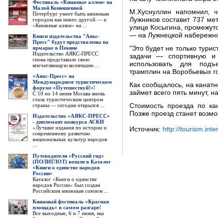
Фестиваль «Книжные аллеи» на
Малой Конюшенной
М.Хуснуллин напомнил, ч
Петербург умеет быть книжным
Лужников составит 737 мет
городом как никто другой — и
«Книжные аллеи» на ...
улице Косыгина, промежут
— на Лужнецкой набережн
Книги издательства "Аякс-
Пресс" будут предствалены на
ярмарке в Пекине
"Это будет не только турис
Издательство АЯКС-ПРЕСС
задачи — спортивную и 
снова представило свою
использовать для подъ
впечатляющую коллекцию ...
трамплин на Воробьевых г
«Аякс-Пресс» на
Международном туристическом
Как сообщалось, на канатн
форуме «Путешествуй!»!
займет всего пять минут, н
С 10 по 14 июня Москва вновь
стала туристическим центром
страны — сегодня открылся ...
Стоимость проезда по кан
Позже проезд станет возмо
Издательство «АЯКС-ПРЕСС»
- дипломант конкурса АСКИ
«Лучшие издания по истории и
Источник:
http://tourism.inte
современному развитию
национальных культур народов
...
Путеводители «Русский гид»
(ПОЛИГЛОТ) вошли в Каталог
«Книги о единстве народов
России»
Каталог «Книги о единстве
народов России» был создан
Российским книжным союзом ...
Книжный фестиваль «Красная
площадь» в самом разгаре!
Все выходные, 6 и 7 июня, мы