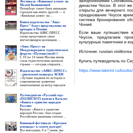
захоронениями Сончжонны
Фестиваль «Книжные аллеи» на
Малой Конюшенной
династии Чосон. В этот же
Петербург умеет быть книжным
открыты для вечернего по
городом как никто другой — и
празднование Чхусок врем
«Книжные аллеи» на ...
система бронирования об
Книги издательства "Аякс-
Чонмё.
Пресс" будут предствалены на
ярмарке в Пекине
Если ваше путешествие 
Издательство АЯКС-ПРЕСС
снова представило свою
Чхусок, предлагаем пр
впечатляющую коллекцию ...
культурные памятники и ко
«Аякс-Пресс» на
Международном туристическом
Источник: russian.visitkorea 
форуме «Путешествуй!»!
С 10 по 14 июня Москва вновь
стала туристическим центром
Купить путеводитель по Се
страны — сегодня открылся ...
https://www.labirint.ru/book
Издательство «АЯКС-ПРЕСС»
- дипломант конкурса АСКИ
«Лучшие издания по истории и
современному развитию
национальных культур народов
...
Путеводители «Русский гид»
(ПОЛИГЛОТ) вошли в Каталог
«Книги о единстве народов
России»
Каталог «Книги о единстве
народов России» был создан
Российским книжным союзом ...
Книжный фестиваль «Красная
площадь» в самом разгаре!
Все выходные, 6 и 7 июня, мы