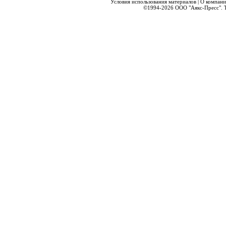
Условия использования материалов
|
О компани
©1994-2026
ООО "Аякс-Пресс".
Т