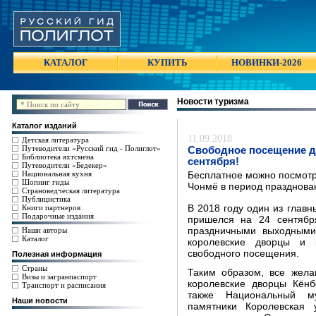
КАТАЛОГ
КУПИТЬ
НОВИНКИ-2026
Новости туризма
Каталог изданий
11.09.2018
Детская литература
Путеводители «Русский гид - Полиглот»
Свободное посещение д
Библиотека яхтсмена
сентября!
Путеводители «Бедекер»
Национальная кухня
Бесплатное можно посмотр
Шопинг гиды
Чонмё в период празднова
Страноведческая литература
Публицистика
Книги партнеров
В 2018 году один из главн
Подарочные издания
пришелся на 24 сентябр
Наши авторы
праздничными выходными
Каталог
королевские дворцы и 
свободного посещения.
Полезная информация
Страны
Таким образом, все жела
Визы и загранпаспорт
королевские дворцы Кёнбо
Транспорт и расписания
также Национальный му
Наши новости
памятники Королевская 