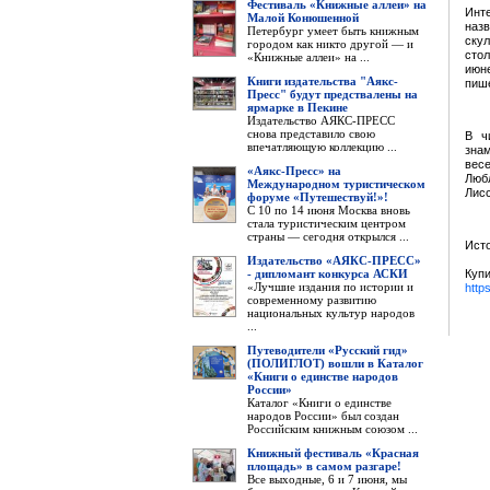
Фестиваль «Книжные аллеи» на
Инт
Малой Конюшенной
наз
Петербург умеет быть книжным
скул
городом как никто другой — и
стол
«Книжные аллеи» на ...
июн
Книги издательства "Аякс-
пише
Пресс" будут предствалены на
ярмарке в Пекине
Издательство АЯКС-ПРЕСС
снова представило свою
В ч
впечатляющую коллекцию ...
зна
вес
«Аякс-Пресс» на
Люб
Международном туристическом
Лисс
форуме «Путешествуй!»!
С 10 по 14 июня Москва вновь
стала туристическим центром
страны — сегодня открылся ...
Исто
Издательство «АЯКС-ПРЕСС»
- дипломант конкурса АСКИ
Купи
«Лучшие издания по истории и
http
современному развитию
национальных культур народов
...
Путеводители «Русский гид»
(ПОЛИГЛОТ) вошли в Каталог
«Книги о единстве народов
России»
Каталог «Книги о единстве
народов России» был создан
Российским книжным союзом ...
Книжный фестиваль «Красная
площадь» в самом разгаре!
Все выходные, 6 и 7 июня, мы