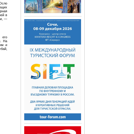
 Осло
ющих
ерная
чей в
ми, —
 его
. На
им и
убай,