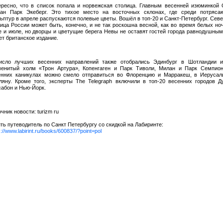
ересно, что в список попала и норвежская столица. Главным весенней изюминкой
ван Парк Экеберг. Это тихое место на восточных склонах, где среди потряса
ьптур в апреле распускаются полевые цветы. Вошёл в топ-20 и Санкт-Петербург. Сев
ица России может быть, конечно, и не так роскошна весной, как во время белых но
е и июле, но дворцы и цветущие берега Невы не оставят гостей города равнодушны
т британское издание.
исло лучших весенних направлений также отобрались Эдинбург в Шотландии и
менитый холм «Трон Артура», Копенгаген и Парк Тиволи, Милан и Парк Семпион
енних каникулах можно смело отправиться во Флоренцию и Марракеш, в Иерусал
ляну. Кроме того, эксперты The Telegraph включили в топ-20 весенних городов Д
абон и Нью-Йорк.
чник новости: turizm ru
ть путеводитель по Санкт Петербургу со скидкой на Лабиринте:
s://www.labirint.ru/books/600837/?point=pol