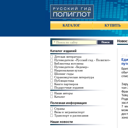
КАТАЛОГ
КУПИТЬ
Новос
Каталог изданий
27.0
Детская литература
Еди
Путеводители «Русский гид - Полиглот»
Библиотека яхтсмена
пут
Путеводители «Бедекер»
Брит
Национальная кухня
обыч
Шопинг гиды
спис
Страноведческая литература
Публицистика
Книги партнеров
Зар
Подарочные издания
топ-
Фра
Наши авторы
Tel
Каталог
Род
зас
Полезная информация
7 м
Страны
мож
Визы и загранпаспорт
дос
Транспорт и расписания
зоно
Наши новости