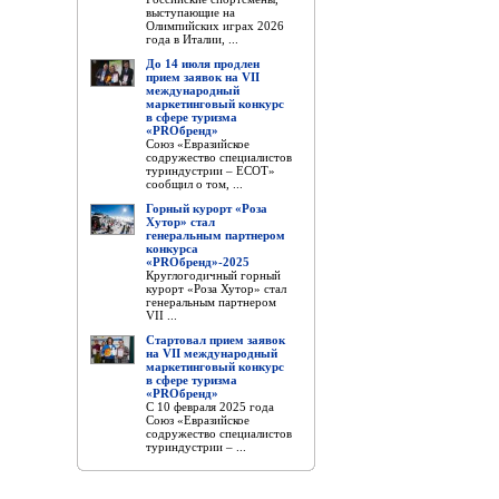
выступающие на
Олимпийских играх 2026
года в Италии, ...
До 14 июля продлен
прием заявок на VII
международный
маркетинговый конкурс
в сфере туризма
«PROбренд»
Союз «Евразийское
содружество специалистов
туриндустрии – ЕСОТ»
сообщил о том, ...
Горный курорт «Роза
Хутор» стал
генеральным партнером
конкурса
«PROбренд»-2025
Круглогодичный горный
курорт «Роза Хутор» стал
генеральным партнером
VII ...
Стартовал прием заявок
на VII международный
маркетинговый конкурс
в сфере туризма
«PROбренд»
С 10 февраля 2025 года
Союз «Евразийское
содружество специалистов
туриндустрии – ...