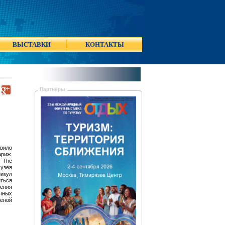
ВЫСТАВКИ
КОНТАКТЫ
Партнёры
вило
ариж.
 The
узея
икул
аться
ления
ычных
леной