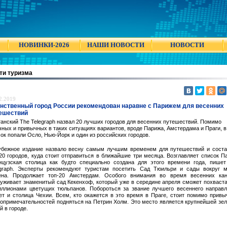
НОВИНКИ-2026
НАШИ НОВОСТИ
НОВОСТИ
ти туризма
2.2019
нственный город России рекомендован наравне с Парижем для весенних
ешествий
анский The Telegraph назвал 20 лучших городов для весенних путешествий. Помимо
ных и привычных в таких ситуациях вариантов, вроде Парижа, Амстердама и Праги, в
ок попали Осло, Нью-Йорк и один из российских городов.
убежное издание назвало весну самым лучшим временем для путешествий и соста
20 городов, куда стоит отправиться в ближайшие три месяца. Возглавляет список П
нцузская столица как будто специально создана для этого времени года, пишет
egraph. Эксперты рекомендуют туристам посетить Сад Тюильри и сады вокруг м
ена. Продолжает топ-20 Амстердам. Особого внимания во время весенних кан
луживает знаменитый сад Кекенхоф, который уже в середине апреля сможет похваст
иллионами цветущих тюльпанов. Побороться за звание лучшего весеннего направ
ет и столица Чехии. Всем, кто окажется в это время в Праге, стоит помимо прив
топримечательностей подняться на Петрин Холм. Это место является крупнейшей зе
й в городе.