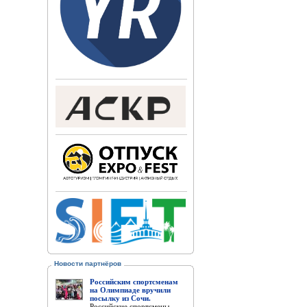
Новости партнёров
Российским спортсменам
на Олимпиаде вручили
посылку из Сочи.
Российские спортсмены,