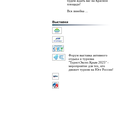
будем ждать вас на Красной
площади!
Вся линейка ...
Выставки
Форум выставка активного
отдыха и туризма
"ТуристЭкспо.Крым 2025" -
мероприятие для тех, кто
движет туризм на Юге России!