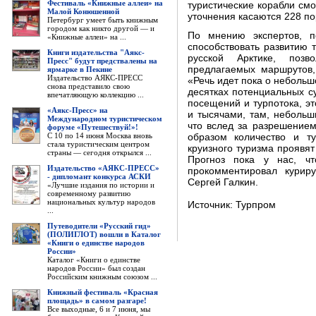
Фестиваль «Книжные аллеи» на
туристические корабли смо
Малой Конюшенной
уточнения касаются 228 по
Петербург умеет быть книжным
городом как никто другой — и
По мнению экспертов, п
«Книжные аллеи» на ...
способствовать развитию 
Книги издательства "Аякс-
русской Арктике, позв
Пресс" будут предствалены на
предлагаемых маршрутов,
ярмарке в Пекине
Издательство АЯКС-ПРЕСС
«Речь идет пока о небольшо
снова представило свою
десятках потенциальных су
впечатляющую коллекцию ...
посещений и турпотока, эт
«Аякс-Пресс» на
и тысячами, там, небольш
Международном туристическом
что вслед за разрешение
форуме «Путешествуй!»!
С 10 по 14 июня Москва вновь
образом количество и ту
стала туристическим центром
круизного туризма проявят
страны — сегодня открылся ...
Прогноз пока у нас, чт
Издательство «АЯКС-ПРЕСС»
прокомментировал курир
- дипломант конкурса АСКИ
Сергей Галкин.
«Лучшие издания по истории и
современному развитию
национальных культур народов
Источник: Турпром
...
Путеводители «Русский гид»
(ПОЛИГЛОТ) вошли в Каталог
«Книги о единстве народов
России»
Каталог «Книги о единстве
народов России» был создан
Российским книжным союзом ...
Книжный фестиваль «Красная
площадь» в самом разгаре!
Все выходные, 6 и 7 июня, мы