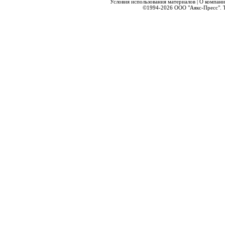
Условия использования материалов
|
О компани
©1994-2026
ООО "Аякс-Пресс".
Т