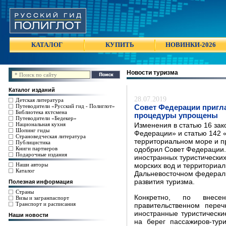
КАТАЛОГ
КУПИТЬ
НОВИНКИ-2026
Новости туризма
Каталог изданий
28.07.2019
Детская литература
Путеводители «Русский гид - Полиглот»
Совет Федерации пригла
Библиотека яхтсмена
процедуры упрощены
Путеводители «Бедекер»
Национальная кухня
Изменения в статью 16 зак
Шопинг гиды
Федерации» и статью 142 «
Страноведческая литература
территориальном море и п
Публицистика
Книги партнеров
одобрил Совет Федерации.
Подарочные издания
иностранных туристических
Наши авторы
морских вод и территориал
Каталог
Дальневосточном федераль
развития туризма.
Полезная информация
Страны
Конкретно, по внесе
Визы и загранпаспорт
Транспорт и расписания
правительственном пере
иностранные туристически
Наши новости
на берег пассажиров-тур