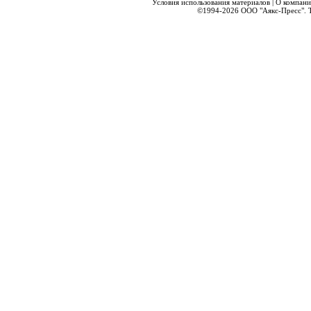
Условия использования материалов
|
О компани
©1994-2026
ООО "Аякс-Пресс".
Т