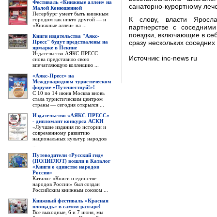
Фестиваль «Книжные аллеи» на
санаторно-курортному леч
Малой Конюшенной
Петербург умеет быть книжным
К слову, власти Яросла
городом как никто другой — и
«Книжные аллеи» на ...
партнерстве с соседним
поездки, включающие в се
Книги издательства "Аякс-
Пресс" будут предствалены на
сразу нескольких соседних
ярмарке в Пекине
Издательство АЯКС-ПРЕСС
Источник: inc-news ru
снова представило свою
впечатляющую коллекцию ...
«Аякс-Пресс» на
Международном туристическом
форуме «Путешествуй!»!
С 10 по 14 июня Москва вновь
стала туристическим центром
страны — сегодня открылся ...
Издательство «АЯКС-ПРЕСС»
- дипломант конкурса АСКИ
«Лучшие издания по истории и
современному развитию
национальных культур народов
...
Путеводители «Русский гид»
(ПОЛИГЛОТ) вошли в Каталог
«Книги о единстве народов
России»
Каталог «Книги о единстве
народов России» был создан
Российским книжным союзом ...
Книжный фестиваль «Красная
площадь» в самом разгаре!
Все выходные, 6 и 7 июня, мы