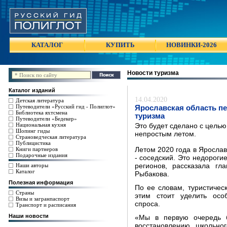
КАТАЛОГ
КУПИТЬ
НОВИНКИ-2026
Новости туризма
Каталог изданий
14.04.2020
Детская литература
Путеводители «Русский гид - Полиглот»
Ярославская область пе
Библиотека яхтсмена
туризма
Путеводители «Бедекер»
Национальная кухня
Это будет сделано с целью
Шопинг гиды
непростым летом.
Страноведческая литература
Публицистика
Книги партнеров
Летом 2020 года в Яросла
Подарочные издания
- соседский. Это недороги
Наши авторы
регионов, рассказала гл
Каталог
Рыбакова.
Полезная информация
По ее словам, туристичес
Страны
этим стоит уделить осо
Визы и загранпаспорт
спроса.
Транспорт и расписания
Наши новости
«Мы в первую очередь б
восстановлению школьно