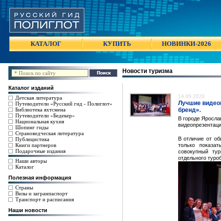
КАТАЛОГ
КУПИТЬ
НОВИНКИ-2026
Новости туризма
Каталог изданий
14.09.2020
Детская литература
Лучшие видео
Путеводители «Русский гид - Полиглот»
Библиотека яхтсмена
бренд».
Путеводители «Бедекер»
В городе Яросла
Национальная кухня
видеопрезентаци
Шопинг гиды
Страноведческая литература
В отличие от об
Публицистика
Книги партнеров
только показат
Подарочные издания
совокупный тур
отдельного туро
Наши авторы
Каталог
Полезная информация
Страны
Визы и загранпаспорт
Транспорт и расписания
Наши новости