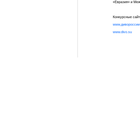
«Евразия» и Меж
Конкурсные сайт
www.дивороссии
www.divo.su