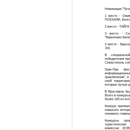
Номинация "Луч
1 место - Ожив
ПОЕХАЛИ, Белго
2 место - ТАЙГА
3 место - Сок
"Кириллово-Бело
3 место - Красн
Эл)
В специально
победителем при
Севастополь соб
Гран-При фес
информационн
приключение", в
свой территори
которые лучше д
В Ярославль был
Всего в конкурс
более 100 из кот
Конкурс призван
повысить интер
понимать главны
Конкурсы про
туристических
комиссии (ЕЭК