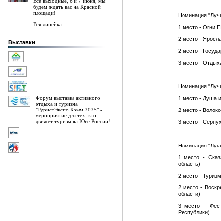
Все выходные, 6 и 7 июня, мы
будем ждать вас на Красной
площади!
Номинация "Лучш
Вся линейка ...
1 место - Огни 
2 место - Яросл
Выставки
2 место - Госуда
3 место - Отдых
Номинация "Лучш
Форум выставка активного
1 место - Душа и
отдыха и туризма
"ТуристЭкспо.Крым 2025" -
2 место - Волок
мероприятие для тех, кто
движет туризм на Юге России!
3 место - Серпу
Номинация "Лучш
1 место - Сказ
область)
2 место - Туриз
2 место - Воскр
области)
3 место - Фест
Республики)