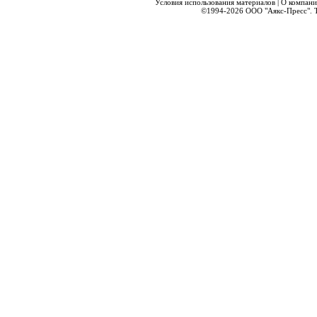
Условия использования материалов
|
О компани
©1994-2026
ООО "Аякс-Пресс".
Т