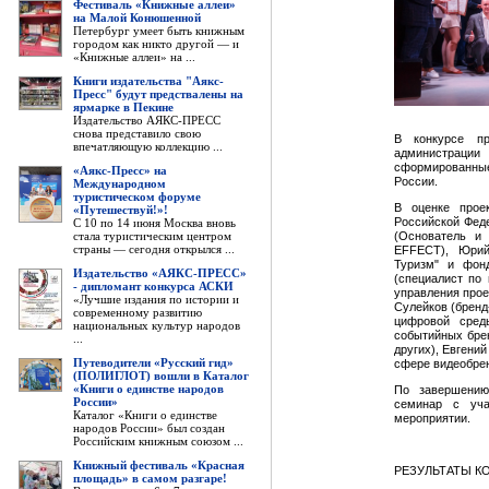
Фестиваль «Книжные аллеи»
на Малой Конюшенной
Петербург умеет быть книжным
городом как никто другой — и
«Книжные аллеи» на ...
Книги издательства "Аякс-
Пресс" будут предствалены на
ярмарке в Пекине
Издательство АЯКС-ПРЕСС
снова представило свою
В конкурсе пр
впечатляющую коллекцию ...
администрации 
сформированные 
«Аякс-Пресс» на
России.
Международном
туристическом форуме
В оценке проек
«Путешествуй!»!
Российской Феде
С 10 по 14 июня Москва вновь
стала туристическим центром
(Основатель и
страны — сегодня открылся ...
EFFECT), Юрий 
Туризм" и фонд
Издательство «АЯКС-ПРЕСС»
(специалист по 
- дипломант конкурса АСКИ
управления прое
«Лучшие издания по истории и
Сулейков (бренд
современному развитию
цифровой сред
национальных культур народов
событийных брен
...
других), Евгени
Путеводители «Русский гид»
сфере видеобрен
(ПОЛИГЛОТ) вошли в Каталог
«Книги о единстве народов
По завершению
России»
семинар с уча
Каталог «Книги о единстве
мероприятии.
народов России» был создан
Российским книжным союзом ...
Книжный фестиваль «Красная
РЕЗУЛЬТАТЫ КО
площадь» в самом разгаре!