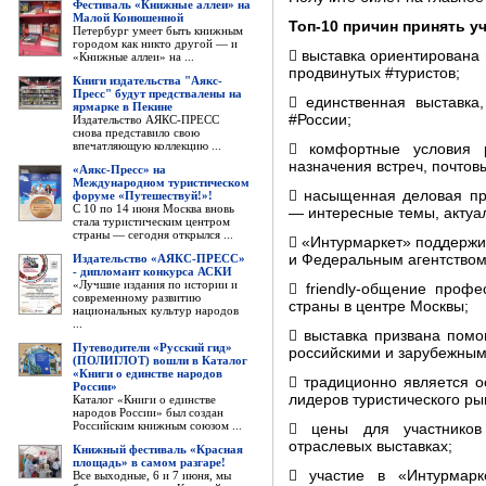
Фестиваль «Книжные аллеи» на
Малой Конюшенной
Топ-10 причин принять у
Петербург умеет быть книжным
городом как никто другой — и
 выставка ориентирована
«Книжные аллеи» на ...
продвинутых #туристов;
Книги издательства "Аякс-
Пресс" будут предствалены на
 единственная выставка
ярмарке в Пекине
#России;
Издательство АЯКС-ПРЕСС
снова представило свою
впечатляющую коллекцию ...
 комфортные условия р
назначения встреч, почтовы
«Аякс-Пресс» на
Международном туристическом
 насыщенная деловая пр
форуме «Путешествуй!»!
С 10 по 14 июня Москва вновь
— интересные темы, актуа
стала туристическим центром
страны — сегодня открылся ...
 «Интурмаркет» поддержи
Издательство «АЯКС-ПРЕСС»
и Федеральным агентством
- дипломант конкурса АСКИ
«Лучшие издания по истории и
 friendly-общение проф
современному развитию
страны в центре Москвы;
национальных культур народов
...
 выставка призвана помо
Путеводители «Русский гид»
российскими и зарубежным
(ПОЛИГЛОТ) вошли в Каталог
«Книги о единстве народов
 традиционно является 
России»
лидеров туристического ры
Каталог «Книги о единстве
народов России» был создан
Российским книжным союзом ...
 цены для участников
отраслевых выставках;
Книжный фестиваль «Красная
площадь» в самом разгаре!
 участие в «Интурмарк
Все выходные, 6 и 7 июня, мы