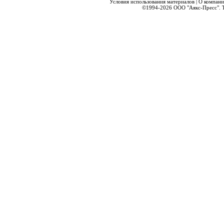
Условия использования материалов
|
О компани
©1994-2026
ООО "Аякс-Пресс".
Т