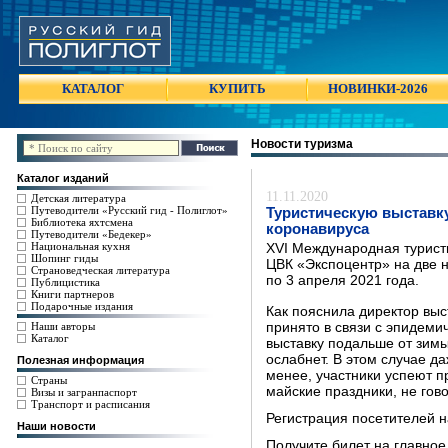
КАТАЛОГ
КУПИТЬ
НОВИНКИ-2026
Новости туризма
Каталог изданий
11.11.2020
Детская литература
Путеводители «Русский гид - Полиглот»
Туристическую выставку
Библиотека яхтсмена
коронавируса
Путеводители «Бедекер»
Национальная кухня
XVI Международная турист
Шопинг гиды
ЦВК «Экспоцентр» на две н
Страноведческая литература
по 3 апреля 2021 года.
Публицистика
Книги партнеров
Подарочные издания
Как пояснила директор выс
Наши авторы
принято в связи с эпидеми
Каталог
выставку подальше от зимы
ослабнет. В этом случае д
Полезная информация
менее, участники успеют п
Страны
майские праздники, не гово
Визы и загранпаспорт
Транспорт и расписания
Регистрация посетителей 
Наши новости
Получите билет на главное