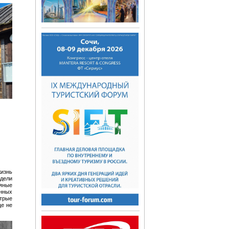
изнь
дели
ряные
онных
стрые
ще не