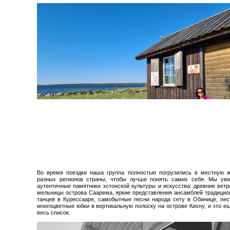
Во время поездки наша группа полностью погрузились в местную ж
разных регионов страны, чтобы лучше понять самих себя. Мы уви
аутентичные памятники эстонской культуры и искусства: древние вет
мельницы острова Саарема, яркие представления ансамблей традици
танцев в Курессааре, самобытные песни народа сету в Обинице, пе
многоцветные юбки в вертикальную полоску на острове Кихну, и это е
весь список.