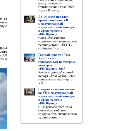
выступающие на
Олимпийских играх 2026
года в Италии, ...
До 14 июля продлен
е, за
прием заявок на VII
eri и
международный
ивную
маркетинговый конкурс
в сфере туризма
«PROбренд»
Союз «Евразийское
содружество специалистов
туриндустрии – ЕСОТ»
ирода
сообщил о том, ...
крыто
Горный курорт «Роза
е 380
Хутор» стал
тей в
генеральным партнером
конкурса
«PROбренд»-2025
Круглогодичный горный
курорт «Роза Хутор» стал
генеральным партнером
VII ...
Стартовал прием заявок
на VII международный
маркетинговый конкурс
в сфере туризма
«PROбренд»
С 10 февраля 2025 года
Союз «Евразийское
содружество специалистов
туриндустрии – ...