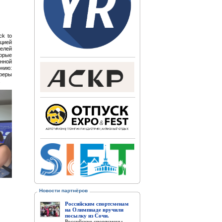
ck to
ацией
елей
торые
енной
нию:
феры
.
Новости партнёров
Российским спортсменам
на Олимпиаде вручили
посылку из Сочи.
Российские спортсмены,