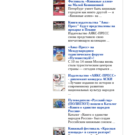
Фестиваль «Книжные аллеи»
на Малой Конюшенной
Петербург умеет быть книжным
городом как никто другой — и
«Книжные аллеи» на ...
Книги издательства "Аякс-
Пресс" будут предствалены на
ярмарке в Пекине
Издательство АЯКС-ПРЕСС
снова представило свою
впечатляющую коллекцию ...
«Аякс-Пресс» на
Международном
туристическом форуме
«Путешествуй!»!
С 10 по 14 июня Москва вновь
стала туристическим центром
страны — сегодня открылся ...
Издательство «АЯКС-ПРЕСС»
- дипломант конкурса АСКИ
«Лучшие издания по истории и
современному развитию
национальных культур народов
...
Путеводители «Русский гид»
(ПОЛИГЛОТ) вошли в Каталог
«Книги о единстве народов
России»
Каталог «Книги о единстве
народов России» был создан
Российским книжным союзом ...
Книжный фестиваль «Красная
площадь» в самом разгаре!