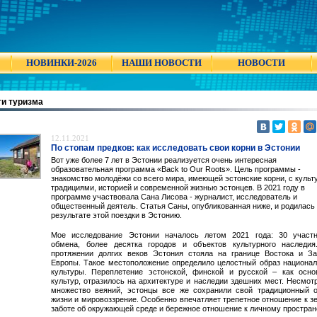
НОВИНКИ-2026
НАШИ НОВОСТИ
НОВОСТИ
и туризма
12.11.2021
По стопам предков: как исследовать свои корни в Эстонии
Вот уже более 7 лет в Эстонии реализуется очень интересная
образовательная программа «Back to Our Roots». Цель программы -
знакомство молодёжи со всего мира, имеющей эстонские корни, с культ
традициями, историей и современной жизнью эстонцев. В 2021 году в
программе участвовала Сана Лисова - журналист, исследователь и
общественный деятель. Статья Саны, опубликованная ниже, и родилась
результате этой поездки в Эстонию.
Мое исследование Эстонии началось летом 2021 года: 30 участн
обмена, более десятка городов и объектов культурного наследия
протяжении долгих веков Эстония стояла на границе Востока и За
Европы. Такое местоположение определило целостный образ национа
культуры. Переплетение эстонской, финской и русской – как осно
культур, отразилось на архитектуре и наследии здешних мест. Несмот
множество веяний, эстонцы все же сохранили свой традиционный о
жизни и мировоззрение. Особенно впечатляет трепетное отношение к з
заботе об окружающей среде и бережное отношение к личному простран