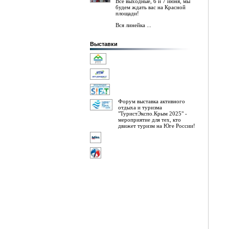
Все выходные, 6 и 7 июня, мы
будем ждать вас на Красной
площади!
Вся линейка ...
Выставки
Форум выставка активного
отдыха и туризма
"ТуристЭкспо.Крым 2025" -
мероприятие для тех, кто
движет туризм на Юге России!