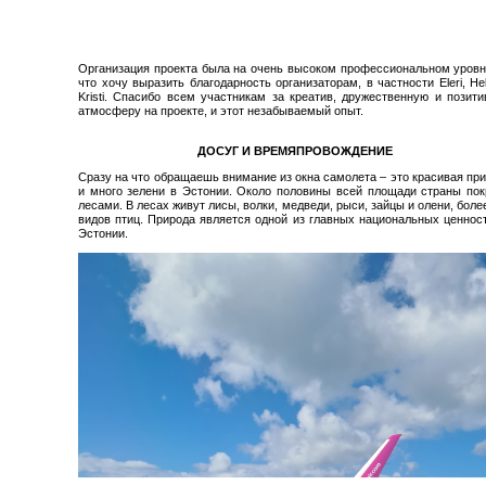
Организация проекта была на очень высоком профессиональном уровн
что хочу выразить благодарность организаторам, в частности Eleri, Hel
Kristi. Спасибо всем участникам за креатив, дружественную и позит
атмосферу на проекте, и этот незабываемый опыт.
ДОСУГ И ВРЕМЯПРОВОЖДЕНИЕ
Сразу на что обращаешь внимание из окна самолета – это красивая пр
и много зелени в Эстонии. Около половины всей площади страны по
лесами. В лесах живут лисы, волки, медведи, рыси, зайцы и олени, боле
видов птиц. Природа является одной из главных национальных ценнос
Эстонии.