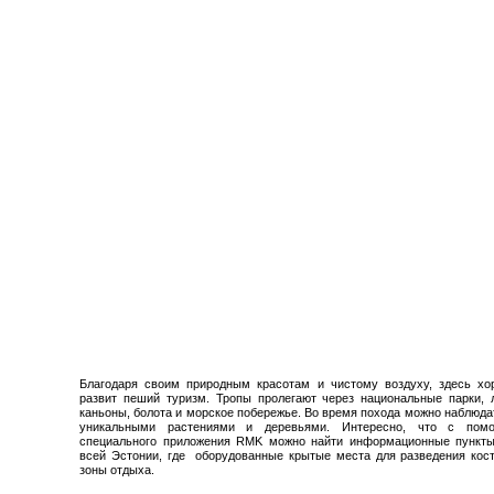
Благодаря своим природным красотам и чистому воздуху, здесь хо
развит пеший туризм. Тропы пролегают через национальные парки, 
каньоны, болота и морское побережье. Во время похода можно наблюда
уникальными растениями и деревьями. Интересно, что с пом
специального приложения RMK можно найти информационные пункт
всей Эстонии, где оборудованные крытые места для разведения кос
зоны отдыха.