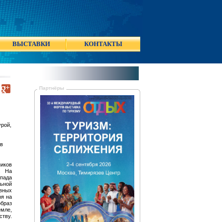
ВЫСТАВКИ
КОНТАКТЫ
Партнёры
урой,
 в
иков
. На
пада
льной
вных
ря на
браз
емле,
ству.