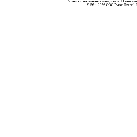
Условия использования материалов
|
О компани
©1994-2026
ООО "Аякс-Пресс".
Т