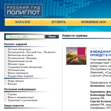
КАТАЛОГ
КУПИТЬ
НОВИНКИ-2026
Новости туризма
Каталог изданий
08.06.2022
Детская литература
III МЕЖДУН
Путеводители «Русский гид - Полиглот»
Библиотека яхтсмена
ПРОЙДЁТ В П
Путеводители «Бедекер»
Участниками фе
Национальная кухня
киноиндустрии.
Шопинг гиды
войдут шесть н
Страноведческая литература
(Республика Сах
Публицистика
(Киргизия), «Су
Книги партнеров
счастья» (Росси
Подарочные издания
Наши авторы
Председатель ж
Каталог
Хотиненко
, ки
Полезная информация
Оценивать фил
Страны
Александр Лаз
Визы и загранпаспорт
премии РФ;
Транспорт и расписания
Сергей Астахо
премии РФ, лау
Наши новости
платформы «ST