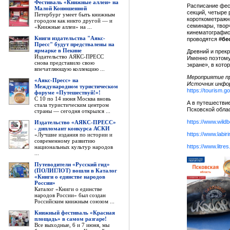
Фестиваль «Книжные аллеи» на
Расписание фес
Малой Конюшенной
секций, четыре 
Петербург умеет быть книжным
короткометражн
городом как никто другой — и
семинары, твор
«Книжные аллеи» на ...
кинематографис
Книги издательства "Аякс-
проводятся #
бе
Пресс" будут предствалены на
ярмарке в Пекине
Древний и прекр
Издательство АЯКС-ПРЕСС
Именно поэтому
снова представило свою
экране», в кото
впечатляющую коллекцию ...
Мероприятие пр
«Аякс-Пресс» на
Источник инфо
Международном туристическом
https://tourism.g
форуме «Путешествуй!»!
С 10 по 14 июня Москва вновь
А в путешествие
стала туристическим центром
Псковской обла
страны — сегодня открылся ...
https://www.wildb
Издательство «АЯКС-ПРЕСС»
- дипломант конкурса АСКИ
https://www.labir
«Лучшие издания по истории и
современному развитию
https://www.litr
национальных культур народов
...
Путеводители «Русский гид»
(ПОЛИГЛОТ) вошли в Каталог
«Книги о единстве народов
России»
Каталог «Книги о единстве
народов России» был создан
Российским книжным союзом ...
Книжный фестиваль «Красная
площадь» в самом разгаре!
Все выходные, 6 и 7 июня, мы