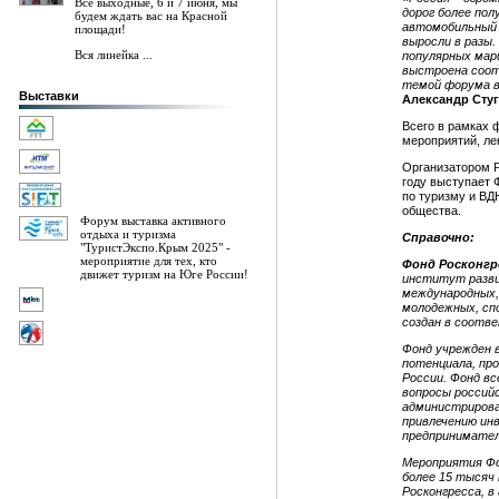
Все выходные, 6 и 7 июня, мы
дорог более по
будем ждать вас на Красной
автомобильный 
площади!
выросли в разы.
Вся линейка ...
популярных мар
выстроена соо
темой форума в
Выставки
Александр Сту
Всего в рамках 
мероприятий, ле
Организатором Р
году выступает 
по туризму и ВД
общества.
Форум выставка активного
отдыха и туризма
Справочно:
"ТуристЭкспо.Крым 2025" -
мероприятие для тех, кто
Фонд Росконгр
движет туризм на Юге России!
институт разви
международных,
молодежных, сп
создан в соотв
Фонд учрежден в
потенциала, пр
России. Фонд в
вопросы российс
администрирова
привлечению ин
предпринимател
Мероприятия Фо
более 15 тысяч
Росконгресса, в