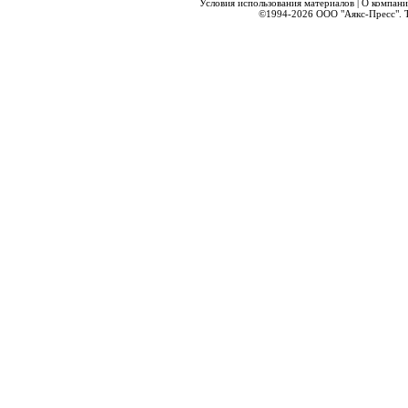
Условия использования материалов
|
О компани
©1994-2026
ООО "Аякс-Пресс".
Т