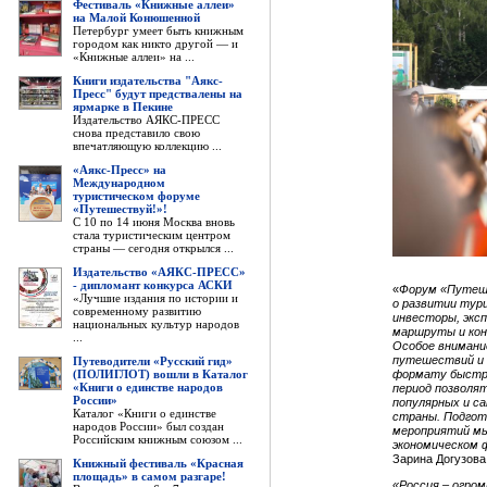
Фестиваль «Книжные аллеи»
на Малой Конюшенной
Петербург умеет быть книжным
городом как никто другой — и
«Книжные аллеи» на ...
Книги издательства "Аякс-
Пресс" будут предствалены на
ярмарке в Пекине
Издательство АЯКС-ПРЕСС
снова представило свою
впечатляющую коллекцию ...
«Аякс-Пресс» на
Международном
туристическом форуме
«Путешествуй!»!
С 10 по 14 июня Москва вновь
стала туристическим центром
страны — сегодня открылся ...
Издательство «АЯКС-ПРЕСС»
- дипломант конкурса АСКИ
«
Форум «Путеше
«Лучшие издания по истории и
о развитии тури
современному развитию
инвесторы, экс
национальных культур народов
маршруты и кон
...
Особое внимани
путешествий и 
Путеводители «Русский гид»
(ПОЛИГЛОТ) вошли в Каталог
формату быстро
«Книги о единстве народов
период позволя
России»
популярных и с
Каталог «Книги о единстве
страны. Подгот
народов России» был создан
мероприятий мы
Российским книжным союзом ...
экономическом 
Зарина Догузова
Книжный фестиваль «Красная
площадь» в самом разгаре!
«Россия – огро