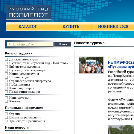
КАТАЛОГ
КУПИТЬ
НОВИНКИ-2026
Новости туризма
Каталог изданий
17.06.2022
Детская литература
На ПМЭФ-2022
Путеводители «Русский гид - Полиглот»
Библиотека яхтсмена
«Путешествуй
Путеводители «Бедекер»
Российский тури
Национальная кухня
на Петербургско
Шопинг гиды
агентства по ту
Страноведческая литература
повесткой форум
Публицистика
соглашений о со
Книги партнеров
регионов.
Подарочные издания
Наши авторы
Форум «Путешес
Каталог
индустрии, пройд
представителей 
Полезная информация
инновационных ц
Страны
августа впервые
Визы и загранпаспорт
и автотуризма F
Транспорт и расписания
Наши новости