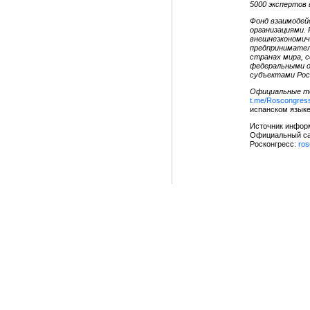
5000 экспертов 
Фонд взаимодей
организациями.
внешнеэкономич
предпринимател
странах мира, 
федеральными о
субъектами Рос
Официальные те
t.me/Roscongres
испанском языке
Источник информ
Официальный са
Росконгресс:
ros