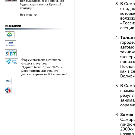
Все выходные, 6 и 7 июня, мы
В Сама
будем ждать вас на Красной
площади!
от одн
которы
Вся линейка ...
волжск
«Росси
Выставки
специа
Толья
городе
автомо
техник
экспер
Форум выставка активного
произв
отдыха и туризма
Поклон
"ТуристЭкспо.Крым 2025" -
мероприятие для тех, кто
как в с
движет туризм на Юге России!
Волжск
В Сама
называ
резуль
занима
соревн
Замок
Самарск
грифон
2000-х
назвал