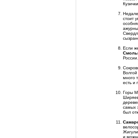
Кузички
Недале
стоит 
особня
ажурны
Свердл
сызран
Если ж
Смоль
России
Сокров
Волгой
много т
есть и
Горы М
Ширяев
дереве
самых 
был от
Самарс
велосо
Жигули
и можно