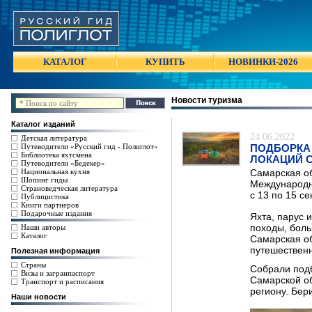
КАТАЛОГ
КУПИТЬ
НОВИНКИ-2026
Новости туризма
Каталог изданий
24.06.2022
Детская литература
Путеводители «Русский гид - Полиглот»
ПОДБОРКА
Библиотека яхтсмена
ЛОКАЦИЙ 
Путеводители «Бедекер»
Национальная кухня
Самарская о
Шопинг гиды
Международно
Страноведческая литература
с 13 по 15 с
Публицистика
Книги партнеров
Подарочные издания
Яхта, парус 
Наши авторы
походы, боль
Каталог
Самарская об
путешественн
Полезная информация
Страны
Собрали подб
Визы и загранпаспорт
Самарской об
Транспорт и расписания
региону. Бер
Наши новости