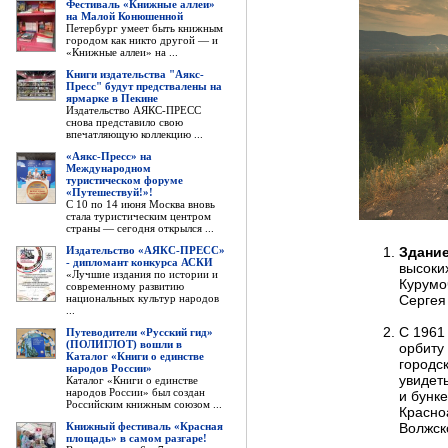
Фестиваль «Книжные аллеи»
на Малой Конюшенной
Петербург умеет быть книжным
городом как никто другой — и
«Книжные аллеи» на ...
Книги издательства "Аякс-
Пресс" будут предствалены на
ярмарке в Пекине
Издательство АЯКС-ПРЕСС
снова представило свою
впечатляющую коллекцию ...
«Аякс-Пресс» на
Международном
туристическом форуме
«Путешествуй!»!
С 10 по 14 июня Москва вновь
стала туристическим центром
страны — сегодня открылся ...
Издательство «АЯКС-ПРЕСС»
Здание
- дипломант конкурса АСКИ
высоки
«Лучшие издания по истории и
Курумо
современному развитию
национальных культур народов
Сергея
...
С 1961
Путеводители «Русский гид»
(ПОЛИГЛОТ) вошли в
орбиту
Каталог «Книги о единстве
городс
народов России»
увидет
Каталог «Книги о единстве
народов России» был создан
и бунке
Российским книжным союзом ...
Красно
Книжный фестиваль «Красная
Волжск
площадь» в самом разгаре!