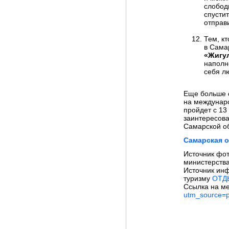
слобод
спусти
отправ
Тем, кт
в Сама
«Жигу
наполн
себя л
Еще больше 
на междунаро
пройдет с 13
заинтересова
Самарской об
Самарская о
Источник фо
министерства
Источник ин
туризму
ОТД
Ссылка на м
utm_source=