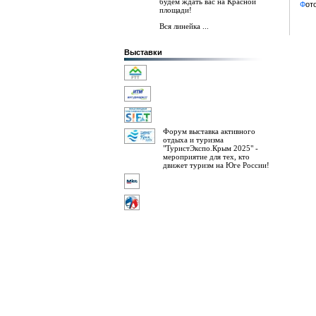
будем ждать вас на Красной
Ф
от
площади!
Вся линейка ...
Выставки
Форум выставка активного
отдыха и туризма
"ТуристЭкспо.Крым 2025" -
мероприятие для тех, кто
движет туризм на Юге России!