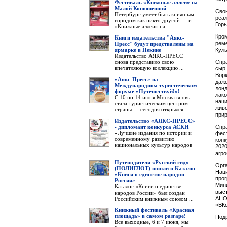
Фестиваль «Книжные аллеи» на
Малой Конюшенной
Свою
Петербург умеет быть книжным
реал
городом как никто другой — и
Горь
«Книжные аллеи» на ...
Кром
Книги издательства "Аякс-
реме
Пресс" будут предствалены на
ярмарке в Пекине
Кул
Издательство АЯКС-ПРЕСС
снова представило свою
Спра
впечатляющую коллекцию ...
сыр 
Ворк
«Аякс-Пресс» на
даже
Международном туристическом
лонд
форуме «Путешествуй!»!
лако
С 10 по 14 июня Москва вновь
наци
стала туристическим центром
живо
страны — сегодня открылся ...
прир
Издательство «АЯКС-ПРЕСС»
- дипломант конкурса АСКИ
Спра
«Лучшие издания по истории и
фест
современному развитию
конк
национальных культур народов
2020
...
агро
Путеводители «Русский гид»
Орга
(ПОЛИГЛОТ) вошли в Каталог
Нац
«Книги о единстве народов
прог
России»
Мини
Каталог «Книги о единстве
выст
народов России» был создан
АНО 
Российским книжным союзом ...
«ВКо
Книжный фестиваль «Красная
площадь» в самом разгаре!
Под
Все выходные, 6 и 7 июня, мы