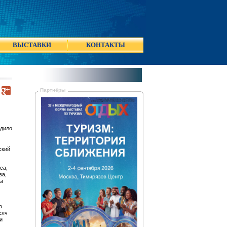
ВЫСТАВКИ
КОНТАКТЫ
Партнёры
одило
ский
са,
ва,
ны
о
сяч
и