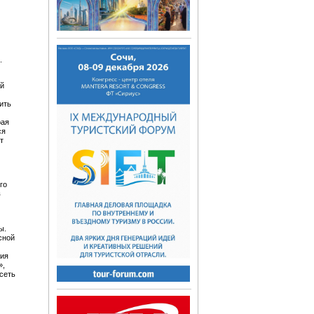
.
ий
ить
рая
ся
т
го
в
ы.
сной
тия
»,
сеть