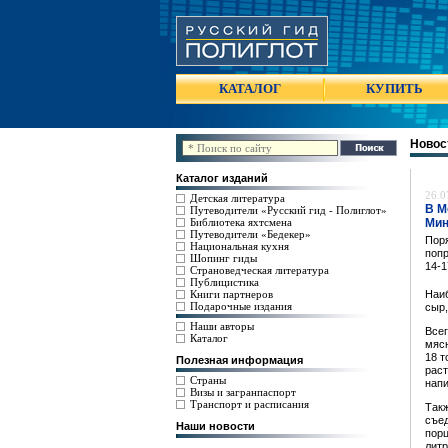
КАТАЛОГ
КУПИТЬ
Новос
Каталог изданий
26.0
Детская литература
В М
Путеводители «Русский гид - Полиглот»
Библиотека яхтсмена
Мин
Путеводители «Бедекер»
Поря
Национальная кухня
попр
Шопинг гиды
14-1
Страноведческая литература
Публицистика
Книги партнеров
Наиб
Подарочные издания
сыр,
Наши авторы
Всег
Каталог
мясн
18 т
Полезная информация
раст
Страны
напи
Визы и загранпаспорт
Транспорт и расписания
Такж
съед
Наши новости
порц
литр