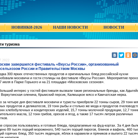
НОВИНКИ-2026
НАШИ НОВОСТИ
НОВОСТИ
ти туризма
7.2022
оскве завершился фестиваль «Вкусы России», организованный
сельхозом России и Правительством Москвы
дка 300 ярких отечественных продуктов и оригинальных блюд российской кухни
обовали москвичи и гости столицы на фестивале «Вкусы России». Мероприятие прох
7 июля в Парке Горького и на 21 площадке «Московских сезонов».
ольший интерес у гостей фестиваля вызвали такие региональные бренды, как Адыгей
 Воркутинская оленина, Крымский персик, Калмыцкое мясо и Камчатская нерка.
о за четыре дня фестиваля москвичи и туристы приобрели 22 тонны сыров, 29 тонн мя
ых продуктов и деликатесов, 19 тонн рыбы и столько же меда и продуктов пчеловодст
онн хлебобулочных и кондитерских изделий, 15,7 тонны молочной продукции, 12,7 тон
ительного масла, 12 тонн грибов, орехов и ягод, а также 17 тысяч литров различных
тков.
е спросом пользовались и готовые блюда, предлагаемые на фуд-кортах. За 4 дня был
ено 89 тысяч порций мороженого, 540 тысяч порций пирогов, блинов и вафель, 460 ты
ий горячих блюд, 350 тысяч леденцов, яблок в карамели и пряников и выпито 22 тысяч
ов напитков.