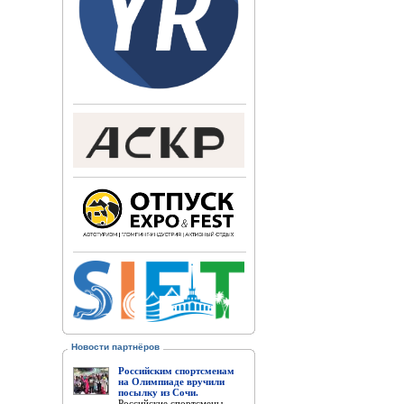
Новости партнёров
Российским спортсменам
на Олимпиаде вручили
посылку из Сочи.
Российские спортсмены,