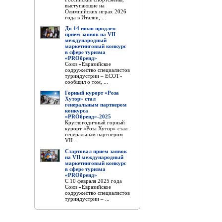
выступающие на
Олимпийских играх 2026
года в Италии, ...
До 14 июля продлен
прием заявок на VII
международный
маркетинговый конкурс
в сфере туризма
«PROбренд»
Союз «Евразийское
содружество специалистов
туриндустрии – ЕСОТ»
сообщил о том, ...
Горный курорт «Роза
Хутор» стал
генеральным партнером
конкурса
«PROбренд»-2025
Круглогодичный горный
курорт «Роза Хутор» стал
генеральным партнером
VII ...
Стартовал прием заявок
на VII международный
маркетинговый конкурс
в сфере туризма
«PROбренд»
С 10 февраля 2025 года
Союз «Евразийское
содружество специалистов
туриндустрии – ...