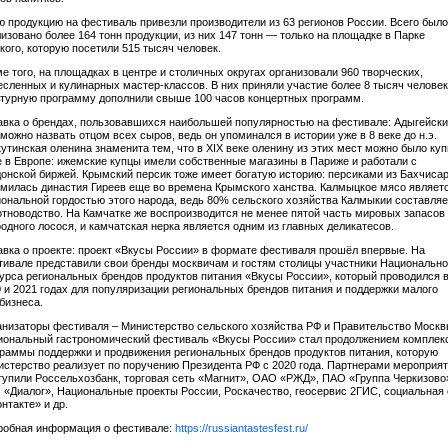
 продукцию на фестиваль привезли производители из 63 регионов России. Всего было
изовано более 164 тонн продукции, из них 147 тонн — только на площадке в Парке
кого, которую посетили 515 тысяч человек.
е того, на площадках в центре и столичных округах организовали 960 творческих,
сленных и кулинарных мастер-классов. В них приняли участие более 8 тысяч человек
ьтурную программу дополнили свыше 100 часов концертных программ.
вка о брендах, пользовавшихся наибольшей популярностью на фестивале: Адыгейск
можно назвать отцом всех сыров, ведь он упоминался в истории уже в 8 веке до н.э.
утинская оленина знаменита тем, что в XIX веке оленину из этих мест можно было куп
 в Европе: ижемские купцы имели собственные магазины в Париже и работали с
онской биржей. Крымский персик тоже имеет богатую историю: персиками из Бахчиса
милась династия Гиреев еще во времена Крымского ханства. Калмыцкое мясо являет
ональной гордостью этого народа, ведь 80% сельского хозяйства Калмыкии составляе
тноводство. На Камчатке же воспроизводится не менее пятой часть мировых запасов
одного лосося, и камчатская нерка является одним из главных деликатесов.
вка о проекте: проект «Вкусы России» в формате фестиваля прошёл впервые. На
ивале представили свои бренды москвичам и гостям столицы участники Национально
урса региональных брендов продуктов питания «Вкусы России», который проводился 
 и 2021 годах для популяризации региональных брендов питания и поддержки малого
бизнеса.
низаторы фестиваля – Министерство сельского хозяйства РФ и Правительство Москв
иональный гастрономический фестиваль «Вкусы России» стал продолжением комплек
раммы поддержки и продвижения региональных брендов продуктов питания, которую
стерство реализует по поручению Президента РФ с 2020 года. Партнерами мероприя
упили Россельхозбанк, торговая сеть «Магнит», ОАО «РЖД», ПАО «Группа Черкизово
«Диалог», Национальные проекты России, Роскачество, геосервис 2ГИС, социальная 
нтакте» и др.
робная информация о фестивале:
https://russiantastesfest.ru/