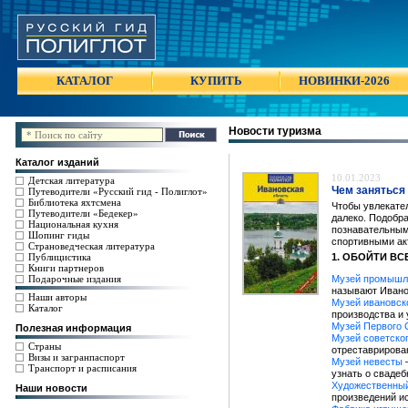
КАТАЛОГ
КУПИТЬ
НОВИНКИ-2026
Новости туризма
Каталог изданий
10.01.2023
Детская литература
Чем заняться 
Путеводители «Русский гид - Полиглот»
Библиотека яхтсмена
Чтобы увлекател
Путеводители «Бедекер»
далеко. Подобр
Национальная кухня
познавательным
Шопинг гиды
спортивными ак
Страноведческая литература
Публицистика
1. ОБОЙТИ ВС
Книги партнеров
Подарочные издания
Музей промышле
называют Иван
Наши авторы
Музей ивановск
Каталог
производства и 
Музей Первого 
Полезная информация
Музей советско
Страны
отреставрирова
Визы и загранпаспорт
Музей невесты
—
Транспорт и расписания
узнать о свадеб
Художественны
Наши новости
произведений ис