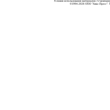
Условия использования материалов
|
О компани
©1994-2026
ООО "Аякс-Пресс".
Т