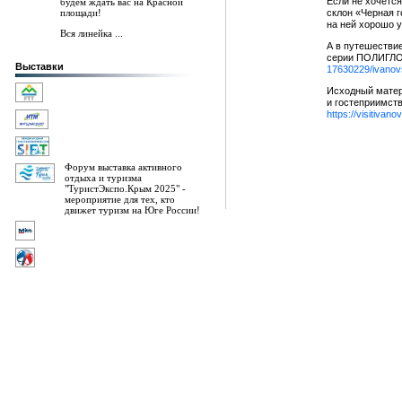
Если не хочется
будем ждать вас на Красной
площади!
склон «Черная г
на ней хорошо у
Вся линейка ...
А в путешествие
серии ПОЛИГЛОТ
Выставки
17630229/ivanov
Исходный матер
и гостеприимст
https://visitivan
Форум выставка активного
отдыха и туризма
"ТуристЭкспо.Крым 2025" -
мероприятие для тех, кто
движет туризм на Юге России!