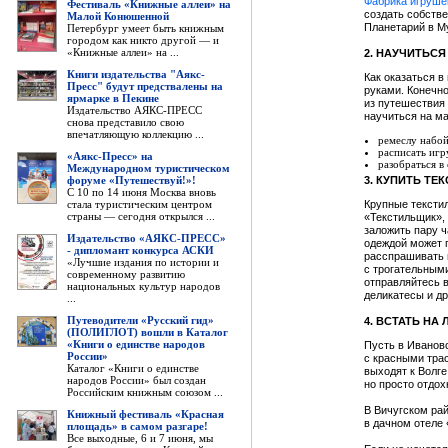
Фабрика игруше
Фестиваль «Книжные аллеи» на
создать собств
Малой Конюшенной
Планетарий в М
Петербург умеет быть книжным
городом как никто другой — и
«Книжные аллеи» на ...
2. НАУЧИТЬСЯ
Книги издательства "Аякс-
Как оказаться в
Пресс" будут предствалены на
руками. Конечно
ярмарке в Пекине
из путешествия
Издательство АЯКС-ПРЕСС
научиться на ма
снова представило свою
впечатляющую коллекцию ...
ремеслу набо
расписать игр
«Аякс-Пресс» на
разобраться в
Международном туристическом
форуме «Путешествуй!»!
3. КУПИТЬ ТЕ
С 10 по 14 июня Москва вновь
стала туристическим центром
Крупные текстил
страны — сегодня открылся ...
«Текстильщик», 
заложить пару ч
Издательство «АЯКС-ПРЕСС»
одеждой может п
- дипломант конкурса АСКИ
расспрашивать п
«Лучшие издания по истории и
с трогательным
современному развитию
отправляйтесь 
национальных культур народов
деликатесы и д
...
Путеводители «Русский гид»
4. ВСТАТЬ НА
(ПОЛИГЛОТ) вошли в Каталог
«Книги о единстве народов
Пусть в Ивановс
России»
с красными тра
Каталог «Книги о единстве
выходят к Волге
народов России» был создан
но просто отдо
Российским книжным союзом ...
В Вичугском рай
Книжный фестиваль «Красная
в дачном отеле 
площадь» в самом разгаре!
Все выходные, 6 и 7 июня, мы