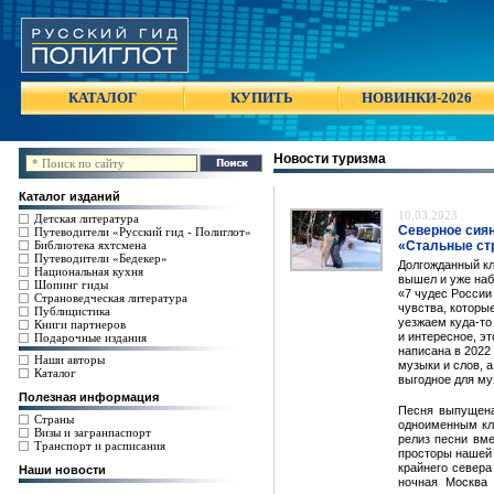
КАТАЛОГ
КУПИТЬ
НОВИНКИ-2026
Новости туризма
Каталог изданий
10.03.2023
Детская литература
Северное сиян
Путеводители «Русский гид - Полиглот»
Библиотека яхтсмена
«Стальные ст
Путеводители «Бедекер»
Долгожданный к
Национальная кухня
вышел и уже наб
Шопинг гиды
«7 чудес России 
Страноведческая литература
чувства, которы
Публицистика
уезжаем куда-то 
Книги партнеров
и интересное, э
Подарочные издания
написана в 2022
Наши авторы
музыки и слов, а
Каталог
выгодное для му
Полезная информация
Песня выпущена
Страны
одноименным кл
Визы и загранпаспорт
релиз песни вме
Транспорт и расписания
просторы нашей 
крайнего севера
Наши новости
ночная Москва 