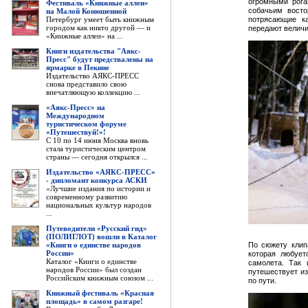
огромными рога
Фестиваль «Книжные аллеи»
собачьим восто
на Малой Конюшенной
Петербург умеет быть книжным
потрясающие к
городом как никто другой — и
передают величи
«Книжные аллеи» на ...
Книги издательства "Аякс-
Пресс" будут предствалены на
ярмарке в Пекине
Издательство АЯКС-ПРЕСС
снова представило свою
впечатляющую коллекцию ...
«Аякс-Пресс» на
Международном
туристическом форуме
«Путешествуй!»!
С 10 по 14 июня Москва вновь
стала туристическим центром
страны — сегодня открылся ...
Издательство «АЯКС-ПРЕСС»
- дипломант конкурса АСКИ
«Лучшие издания по истории и
современному развитию
национальных культур народов
...
Путеводители «Русский гид»
(ПОЛИГЛОТ) вошли в Каталог
«Книги о единстве народов
По сюжету клип
России»
которая любуе
Каталог «Книги о единстве
самолета. Так 
народов России» был создан
путешествует из
Российским книжным союзом ...
по пути.
Книжный фестиваль «Красная
площадь» в самом разгаре!