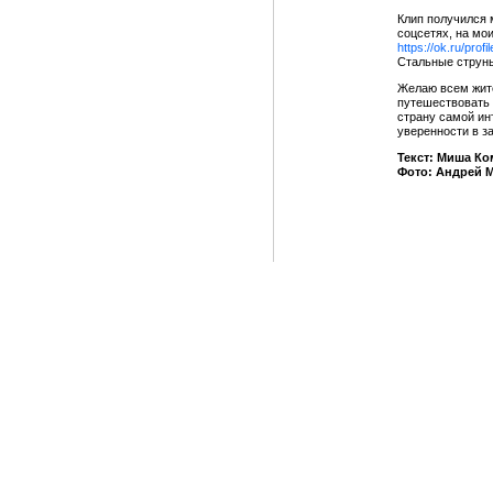
Клип получился 
соцсетях, на мо
https://ok.ru/prof
Стальные струн
Желаю всем жите
путешествовать 
страну самой ин
уверенности в з
Текст: Миша К
Фото: Андрей 