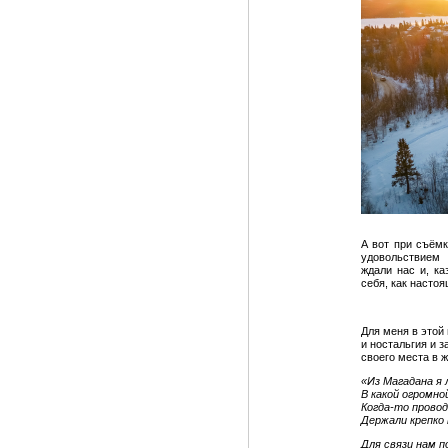
А вот при съёмк
удовольствием 
ждали нас и, ка
себя, как настоя
Для меня в этой
и ностальгия и 
своего места в ж
«Из Магадана я 
В какой огромно
Когда-то прово
Держали крепко 
Для связи нам п