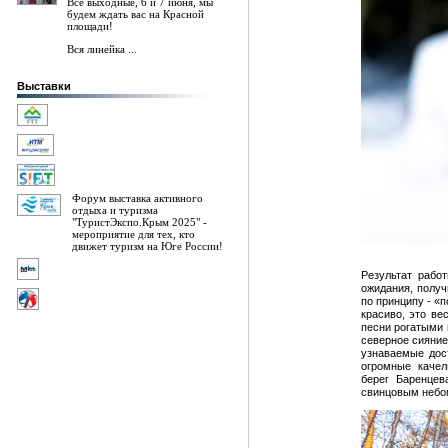
Все выходные, 6 и 7 июня, мы
будем ждать вас на Красной
площади!
Вся линейка ...
Выставки
Форум выставка активного
отдыха и туризма
"ТуристЭкспо.Крым 2025" -
мероприятие для тех, кто
движет туризм на Юге России!
Результат рабо
ожидания, получ
по принципу - «п
красиво, это ве
песни рогатыми
северное сияние
узнаваемые дос
огромные качел
берег Баренце
свинцовым небо