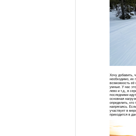
Хочу добавить, ч
необходимо, их 
возможность её 
умные. У нас эт
лево и т.д., в с
последними идут
основная нагруз
определить, кто 
напрягаясь. Если
участвует в меро
приходится в да