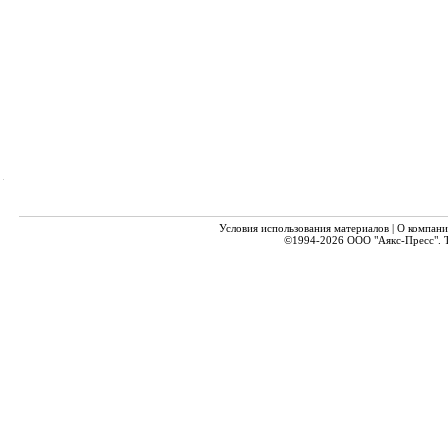
Условия использования материалов
|
О компани
©1994-2026
ООО "Аякс-Пресс".
Т