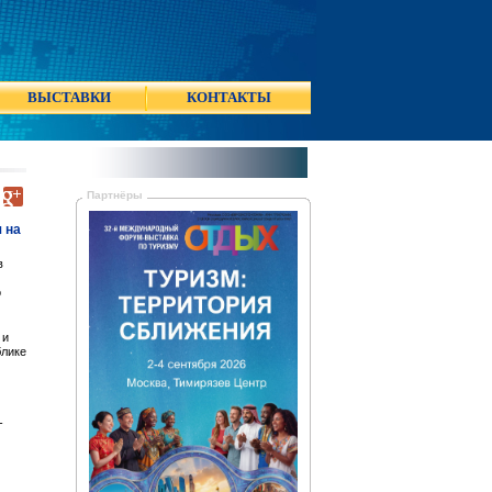
ВЫСТАВКИ
КОНТАКТЫ
Партнёры
 на
в
о
 и
блике
-