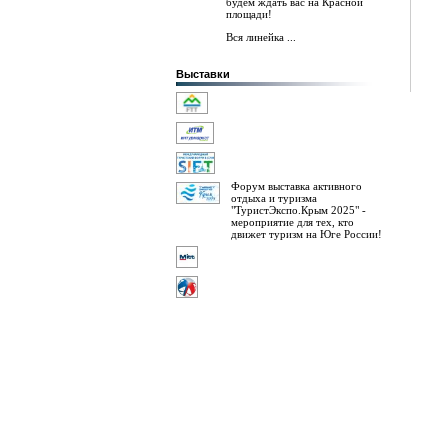
будем ждать вас на Красной
площади!
Вся линейка ...
Выставки
Форум выставка активного
отдыха и туризма
"ТуристЭкспо.Крым 2025" -
мероприятие для тех, кто
движет туризм на Юге России!