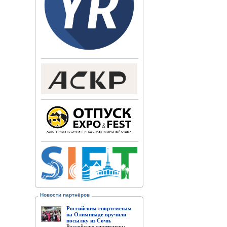
Новости партнёров
Российским спортсменам
на Олимпиаде вручили
посылку из Сочи.
Российские спортсмены,