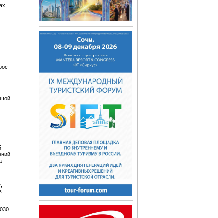
ах,
м
рос
 —
ьшой
й
ений
а
,
в
2030