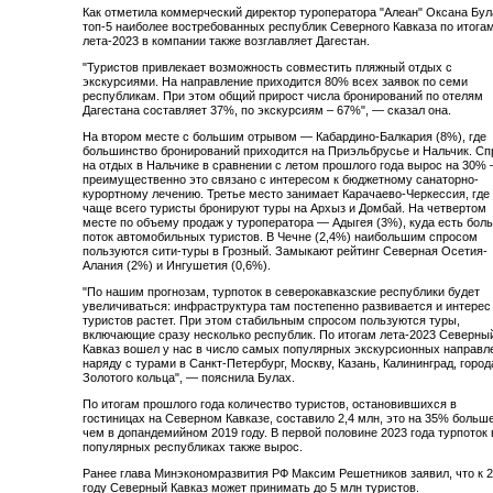
Как отметила коммерческий директор туроператора "Алеан" Оксана Бул
топ-5 наиболее востребованных республик Северного Кавказа по итога
лета-2023 в компании также возглавляет Дагестан.
"Туристов привлекает возможность совместить пляжный отдых с
экскурсиями. На направление приходится 80% всех заявок по семи
республикам. При этом общий прирост числа бронирований по отелям
Дагестана составляет 37%, по экскурсиям – 67%", — сказал она.
На втором месте с большим отрывом — Кабардино-Балкария (8%), где
большинство бронирований приходится на Приэльбрусье и Нальчик. Сп
на отдых в Нальчике в сравнении с летом прошлого года вырос на 30%
преимущественно это связано с интересом к бюджетному санаторно-
курортному лечению. Третье место занимает Карачаево-Черкессия, где
чаще всего туристы бронируют туры на Архыз и Домбай. На четвертом
месте по объему продаж у туроператора — Адыгея (3%), куда есть бол
поток автомобильных туристов. В Чечне (2,4%) наибольшим спросом
пользуются сити-туры в Грозный. Замыкают рейтинг Северная Осетия-
Алания (2%) и Ингушетия (0,6%).
"По нашим прогнозам, турпоток в северокавказские республики будет
увеличиваться: инфраструктура там постепенно развивается и интерес
туристов растет. При этом стабильным спросом пользуются туры,
включающие сразу несколько республик. По итогам лета-2023 Северны
Кавказ вошел у нас в число самых популярных экскурсионных направл
наряду с турами в Санкт-Петербург, Москву, Казань, Калининград, город
Золотого кольца", — пояснила Булах.
По итогам прошлого года количество туристов, остановившихся в
гостиницах на Северном Кавказе, составило 2,4 млн, это на 35% больше
чем в допандемийном 2019 году. В первой половине 2023 года турпоток 
популярных республиках также вырос.
Ранее глава Минэкономразвития РФ Максим Решетников заявил, что к 
году Северный Кавказ может принимать до 5 млн туристов.