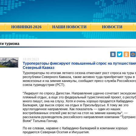
НОВИНКИ-2026
НАШИ НОВОСТИ
НОВОСТИ
ти туризма
18.09.2023
Туроператоры фиксируют повышенный спрос на путешествия
Северный Кавказ
Туроператоры по итогам летнего сезона отмечают рост спроса на туры 
республики Северного Кавказа, также активно туда приобретают туры в
межсезонье и на зимние каникулы, сообщает пресс-служба Российског
союза туриндустрии (РСТ).
"Лидирует по спросу Дагестан. Направление удачно сочетает экскурсии
пляжный отдых, а еще это федеральный туристический проект, о респу
много пишут, она на слуху. Хотя и очень хорошо продается Кабардино-
Балкария, где высок спрос на отдых в Приэльбрусье. К тому же это
круглогодичное направление. Как показатель — один из наших
востребованных отелей уже встал на стоп на зимние каникулы", —
рассказала руководитель российского направления компании "Туртранс
Вояж" Татьяна Гончар.
По ее словам, наравне с Кабардино-Балкарией в компании хорошо
продаются Северная Осетия и Ингушетия.