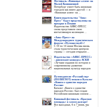
Фестиваль «Книжные аллеи» на
Малой Конюшенной
Петербург умеет быть книжным
городом как никто другой — и
«Книжные аллеи» на ...
Книги издательства "Аякс-
Пресс" будут предствалены на
ярмарке в Пекине
Издательство АЯКС-ПРЕСС
снова представило свою
впечатляющую коллекцию ...
«Аякс-Пресс» на
Международном туристическом
форуме «Путешествуй!»!
С 10 по 14 июня Москва вновь
стала туристическим центром
страны — сегодня открылся ...
Издательство «АЯКС-ПРЕСС»
- дипломант конкурса АСКИ
«Лучшие издания по истории и
современному развитию
национальных культур народов
...
Путеводители «Русский гид»
(ПОЛИГЛОТ) вошли в Каталог
«Книги о единстве народов
России»
Каталог «Книги о единстве
народов России» был создан
Российским книжным союзом ...
Книжный фестиваль «Красная
площадь» в самом разгаре!
Все выходные, 6 и 7 июня, мы