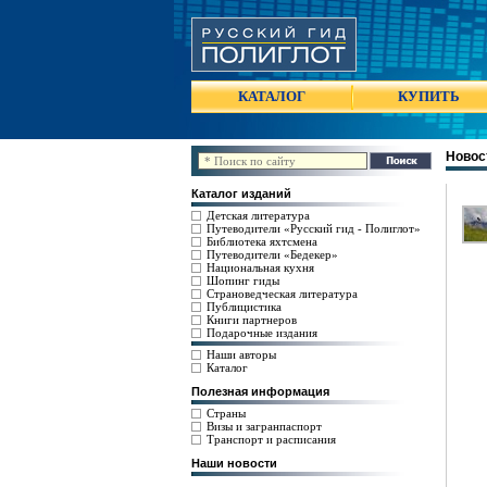
КАТАЛОГ
КУПИТЬ
Новос
Каталог изданий
Детская литература
Путеводители «Русский гид - Полиглот»
Библиотека яхтсмена
Путеводители «Бедекер»
Национальная кухня
Шопинг гиды
Страноведческая литература
Публицистика
Книги партнеров
Подарочные издания
Наши авторы
Каталог
Полезная информация
Страны
Визы и загранпаспорт
Транспорт и расписания
Наши новости