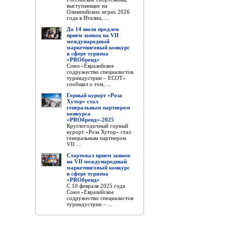
выступающие на
Олимпийских играх 2026
года в Италии, ...
До 14 июля продлен
прием заявок на VII
международный
маркетинговый конкурс
в сфере туризма
«PROбренд»
Союз «Евразийское
содружество специалистов
туриндустрии – ЕСОТ»
сообщил о том, ...
Горный курорт «Роза
Хутор» стал
генеральным партнером
конкурса
«PROбренд»-2025
Круглогодичный горный
курорт «Роза Хутор» стал
генеральным партнером
VII ...
Стартовал прием заявок
на VII международный
маркетинговый конкурс
в сфере туризма
«PROбренд»
С 10 февраля 2025 года
Союз «Евразийское
содружество специалистов
туриндустрии – ...