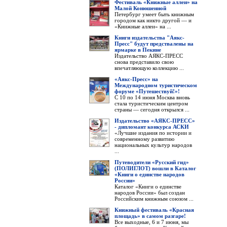
Фестиваль «Книжные аллеи» на
Малой Конюшенной
Петербург умеет быть книжным
городом как никто другой — и
«Книжные аллеи» на ...
Книги издательства "Аякс-
Пресс" будут предствалены на
ярмарке в Пекине
Издательство АЯКС-ПРЕСС
снова представило свою
впечатляющую коллекцию ...
«Аякс-Пресс» на
Международном туристическом
форуме «Путешествуй!»!
С 10 по 14 июня Москва вновь
стала туристическим центром
страны — сегодня открылся ...
Издательство «АЯКС-ПРЕСС»
- дипломант конкурса АСКИ
«Лучшие издания по истории и
современному развитию
национальных культур народов
...
Путеводители «Русский гид»
(ПОЛИГЛОТ) вошли в Каталог
«Книги о единстве народов
России»
Каталог «Книги о единстве
народов России» был создан
Российским книжным союзом ...
Книжный фестиваль «Красная
площадь» в самом разгаре!
Все выходные, 6 и 7 июня, мы