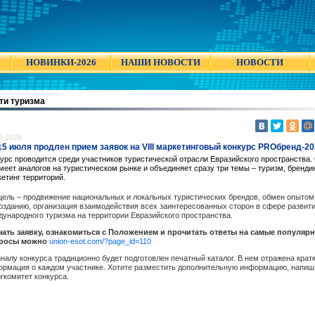
НОВИНКИ-2026
НАШИ НОВОСТИ
НОВОСТИ
ти туризма
6.2026
15 июля продлен прием заявок на VIII маркетинговый конкурс PROбренд-2
урс проводится среди участников туристической отрасли Евразийского пространства.
меет аналогов на туристическом рынке и объединяет сразу три темы – туризм, брендин
етинг территорий.
цель – продвижение национальных и локальных туристических брендов, обмен опытом
озданию, организация взаимодействия всех заинтересованных сторон в сфере развит
ународного туризма на территории Евразийского пространства.
чать заявку, ознакомиться с Положением и прочитать ответы на самые популяр
росы можно
union-esot.com/?page_id=110
налу конкурса традиционно будет подготовлен печатный каталог. В нем отражена крат
ормация о каждом участнике. Хотите разместить дополнительную информацию, напиш
гкомитет конкурса.