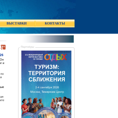
ВЫСТАВКИ
КОНТАКТЫ
Партнёры
026
 Он
г и
 по
ия
ные
кая
ите