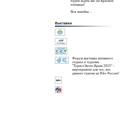
будем ждать вас на Красной
площади!
Вся линейка ...
Выставки
Форум выставка активного
отдыха и туризма
"ТуристЭкспо.Крым 2025" -
мероприятие для тех, кто
движет туризм на Юге России!