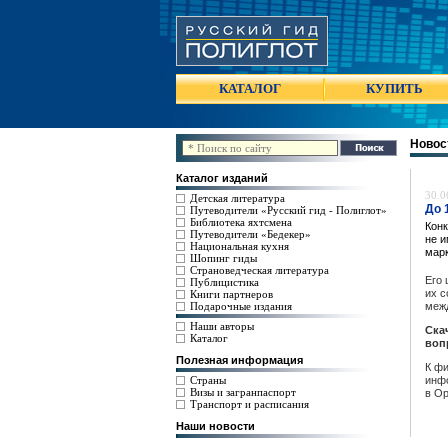
КАТАЛОГ
КУПИТЬ
Новос
Каталог изданий
30.0
Детская литература
До 
Путеводители «Русский гид - Полиглот»
Библиотека яхтсмена
Конк
Путеводители «Бедекер»
не и
Национальная кухня
марк
Шопинг гиды
Страноведческая литература
Его 
Публицистика
их с
Книги партнеров
Подарочные издания
межд
Наши авторы
Ска
Каталог
воп
Полезная информация
К фи
Страны
инф
Визы и загранпаспорт
в Ор
Транспорт и расписания
Наши новости