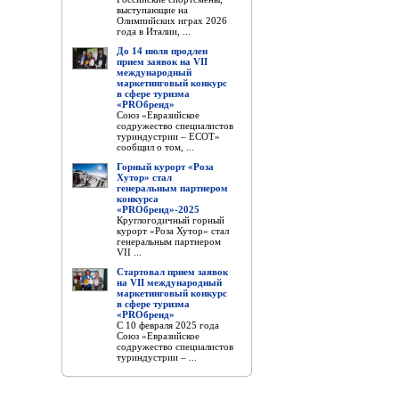
выступающие на
Олимпийских играх 2026
года в Италии, ...
До 14 июля продлен
прием заявок на VII
международный
маркетинговый конкурс
в сфере туризма
«PROбренд»
Союз «Евразийское
содружество специалистов
туриндустрии – ЕСОТ»
сообщил о том, ...
Горный курорт «Роза
Хутор» стал
генеральным партнером
конкурса
«PROбренд»-2025
Круглогодичный горный
курорт «Роза Хутор» стал
генеральным партнером
VII ...
Стартовал прием заявок
на VII международный
маркетинговый конкурс
в сфере туризма
«PROбренд»
С 10 февраля 2025 года
Союз «Евразийское
содружество специалистов
туриндустрии – ...