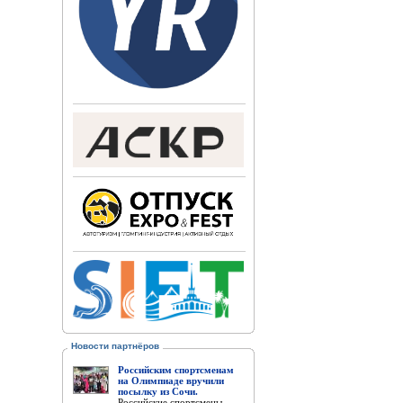
Новости партнёров
Российским спортсменам
на Олимпиаде вручили
посылку из Сочи.
Российские спортсмены,