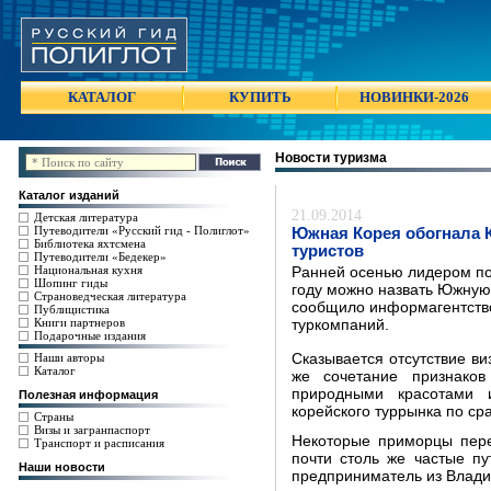
КАТАЛОГ
КУПИТЬ
НОВИНКИ-2026
Новости туризма
Каталог изданий
21.09.2014
Детская литература
Путеводители «Русский гид - Полиглот»
Южная Корея обогнала К
Библиотека яхтсмена
туристов
Путеводители «Бедекер»
Национальная кухня
Ранней осенью лидером по
Шопинг гиды
году можно назвать Южную 
Страноведческая литература
сообщило информагентств
Публицистика
Книги партнеров
туркомпаний.
Подарочные издания
Наши авторы
Сказывается отсутствие в
Каталог
же сочетание признаков
природными красотами 
Полезная информация
корейского туррынка по ср
Страны
Визы и загранпаспорт
Некоторые приморцы пере
Транспорт и расписания
почти столь же частые п
Наши новости
предприниматель из Владив