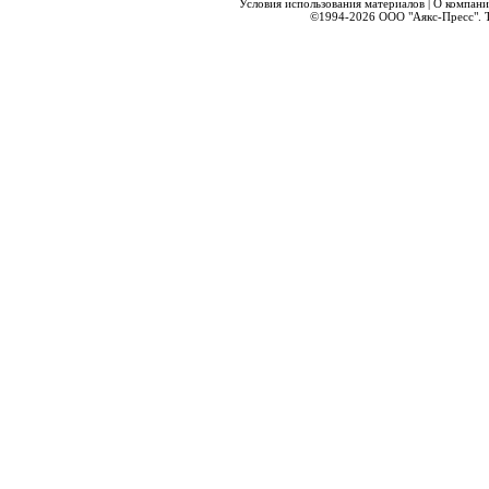
Условия использования материалов
|
О компани
©1994-2026
ООО "Аякс-Пресс".
Т