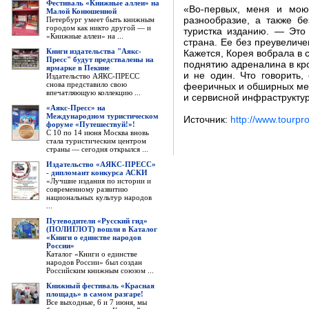
Фестиваль «Книжные аллеи» на
«Во-первых, меня и мою
Малой Конюшенной
Петербург умеет быть книжным
разнообразие, а также б
городом как никто другой — и
туристка изданию. — Это
«Книжные аллеи» на ...
страна. Ее без преувелич
Книги издательства "Аякс-
Кажется, Корея вобрала в с
Пресс" будут предствалены на
поднятию адреналина в кро
ярмарке в Пекине
и не один. Что говорить,
Издательство АЯКС-ПРЕСС
снова представило свою
фееричных и обширных мес
впечатляющую коллекцию ...
и сервисной инфраструктур
«Аякс-Пресс» на
Международном туристическом
Источник:
http://www.tourpr
форуме «Путешествуй!»!
С 10 по 14 июня Москва вновь
стала туристическим центром
страны — сегодня открылся ...
Издательство «АЯКС-ПРЕСС»
- дипломант конкурса АСКИ
«Лучшие издания по истории и
современному развитию
национальных культур народов
...
Путеводители «Русский гид»
(ПОЛИГЛОТ) вошли в Каталог
«Книги о единстве народов
России»
Каталог «Книги о единстве
народов России» был создан
Российским книжным союзом ...
Книжный фестиваль «Красная
площадь» в самом разгаре!
Все выходные, 6 и 7 июня, мы