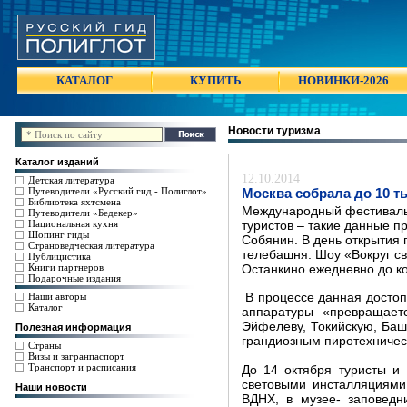
КАТАЛОГ
КУПИТЬ
НОВИНКИ-2026
Новости туризма
Каталог изданий
12.10.2014
Детская литература
Путеводители «Русский гид - Полиглот»
Москва собрала до 10 ты
Библиотека яхтсмена
Международный фестиваль 
Путеводители «Бедекер»
Национальная кухня
туристов – такие данные 
Шопинг гиды
Собянин. В день открытия 
Страноведческая литература
телебашня. Шоу «Вокруг св
Публицистика
Книги партнеров
Останкино ежедневно до к
Подарочные издания
Наши авторы
В процессе данная досто
Каталог
аппаратуры «превращает
Эйфелеву, Токийскую, Ба
Полезная информация
грандиозным пиротехничес
Страны
Визы и загранпаспорт
Транспорт и расписания
До 14 октября туристы и
световыми инсталляциями
Наши новости
ВДНХ, в музее- заповедн