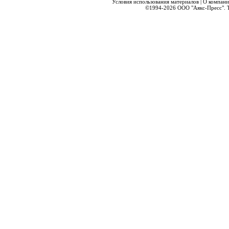
Условия использования материалов
|
О компани
©1994-2026
ООО "Аякс-Пресс".
Т