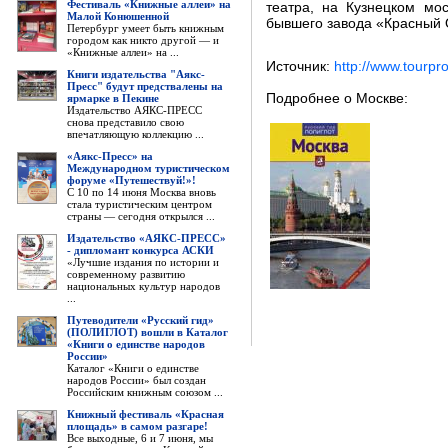
Фестиваль «Книжные аллеи» на
театра, на Кузнецком мо
Малой Конюшенной
бывшего завода «Красный 
Петербург умеет быть книжным
городом как никто другой — и
«Книжные аллеи» на ...
Источник:
http://www.tourpr
Книги издательства "Аякс-
Пресс" будут предствалены на
Подробнее о Москве:
ярмарке в Пекине
Издательство АЯКС-ПРЕСС
снова представило свою
впечатляющую коллекцию ...
«Аякс-Пресс» на
Международном туристическом
форуме «Путешествуй!»!
С 10 по 14 июня Москва вновь
стала туристическим центром
страны — сегодня открылся ...
Издательство «АЯКС-ПРЕСС»
- дипломант конкурса АСКИ
«Лучшие издания по истории и
современному развитию
национальных культур народов
...
Путеводители «Русский гид»
(ПОЛИГЛОТ) вошли в Каталог
«Книги о единстве народов
России»
Каталог «Книги о единстве
народов России» был создан
Российским книжным союзом ...
Книжный фестиваль «Красная
площадь» в самом разгаре!
Все выходные, 6 и 7 июня, мы