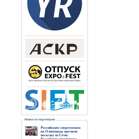
Новости партнёров
Российским спортсменам
на Олимпиаде вручили
посылку из Сочи.
Российские спортсмены,