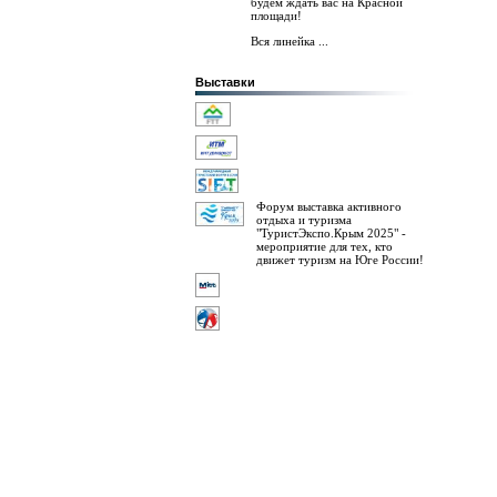
будем ждать вас на Красной
площади!
Вся линейка ...
Выставки
Форум выставка активного
отдыха и туризма
"ТуристЭкспо.Крым 2025" -
мероприятие для тех, кто
движет туризм на Юге России!