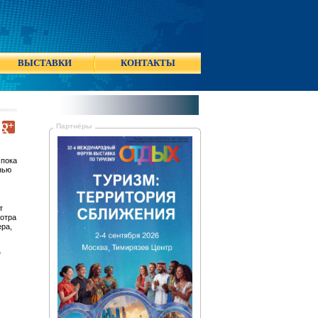
ВЫСТАВКИ
КОНТАКТЫ
Партнёры
 пока
нью
т
мотра
ра,
е