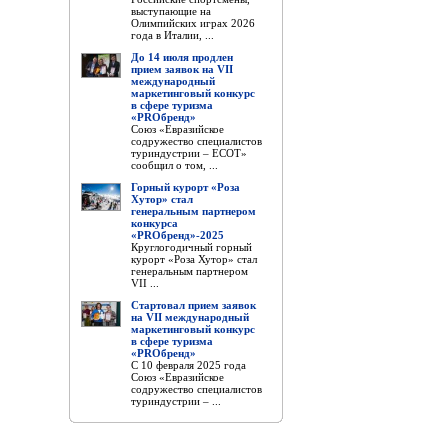
выступающие на
Олимпийских играх 2026
года в Италии, ...
До 14 июля продлен
прием заявок на VII
международный
маркетинговый конкурс
в сфере туризма
«PROбренд»
Союз «Евразийское
содружество специалистов
туриндустрии – ЕСОТ»
сообщил о том, ...
Горный курорт «Роза
Хутор» стал
генеральным партнером
конкурса
«PROбренд»-2025
Круглогодичный горный
курорт «Роза Хутор» стал
генеральным партнером
VII ...
Стартовал прием заявок
на VII международный
маркетинговый конкурс
в сфере туризма
«PROбренд»
С 10 февраля 2025 года
Союз «Евразийское
содружество специалистов
туриндустрии – ...