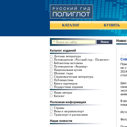
КАТАЛОГ
КУПИТЬ
Новос
Каталог изданий
31.0
Детская литература
Сов
Путеводители «Русский гид - Полиглот»
Библиотека яхтсмена
Поми
Путеводители «Бедекер»
не с
Национальная кухня
2014
Шопинг гиды
стол
Страноведческая литература
Публицистика
Шест
Книги партнеров
Подарочные издания
свои
эксп
Наши авторы
ани
Каталог
В ве
Полезная информация
пока
Страны
Визы и загранпаспорт
Ист
Транспорт и расписания
Фото
Наши новости
Под