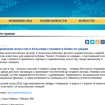
НОВИНКИ-2026
НАШИ НОВОСТИ
НОВОСТИ
ти туризма
1.2015
ременное искусство в Хельсинки становится ближе по средам
мо многочисленных музеев, в Хельсинки работают десятки художественных галерей,
толь известных для широкой публики. Проект «Галереи по средам», стартовавший осе
 года, стремится приблизить горожан к современному искусству, представленному в
ичных галереях.
ь раз в год – осенью и весной, в первую среду месяца, – галереи бесплатно открываю
 двери для всех желающих и принимают посетителей до позднего вечера. Помимо ос
озиций, гостям предлагаются встречи с художниками, перфомансы, музыкальные вече
мационные фильмы, а также возможность пообщаться и обменяться впечатлениями.
сенний сезон 2015 года мероприятия пройдут 4 февраля, 4 марта и 1 апреля. В проект
 участвуют 13 хельсинкских галерей.
очник:
http://www.helsinki.ru/
: Jussi Hellsten / Helsinki 365
робнее о Финляндии: