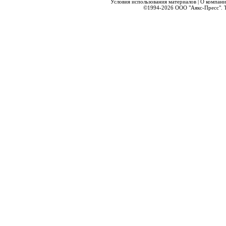
Условия использования материалов
|
О компани
©1994-2026
ООО "Аякс-Пресс".
Т