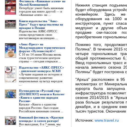
Фестиваль «Книжные аллеи» на
Малой Конюшенной
Нижняя станция подъемни
Петербург умеет быть книжным
будет оборудована устрой
городом как никто другой — и
конвейером. Здесь же
«Книжные аллеи» на ...
оборудования на 1000 к
Книги издательства "Аякс-
инструкторов, пункт спа
Пресс" будут предствалены на
медпункт и другие объе
ярмарке в Пекине
Издательство АЯКС-ПРЕСС
продаже ски-пассов по
снова представило свою
приобретение горнолыжных
впечатляющую коллекцию ...
«Аякс-Пресс» на
Помимо того, продолжает
Международном туристическом
Поляна". В течение 2015 г
форуме «Путешествуй!»!
четыре горнолыжные трас
С 10 по 14 июня Москва вновь
стала туристическим центром
общей протяженностью 6,
страны — сегодня открылся ...
Ввод горнолыжных трасс и 
начала зимнего сезона 2
Издательство «АЯКС-ПРЕСС»
- дипломант конкурса АСКИ
Поляны" будет построена с
«Лучшие издания по истории и
современному развитию
"Архыз" расположен в 95
национальных культур народов
километрах от Минеральны
...
курорта была запущена
Путеводители «Русский гид»
инфраструктура позволяет
(ПОЛИГЛОТ) вошли в Каталог
сезоне 2014/2015 в "Архыз
«Книги о единстве народов
России»
раза больше результатов
Каталог «Книги о единстве
декабря, и в среднем еж
народов России» был создан
тысяч туристов. Окончание
Российским книжным союзом ...
Книжный фестиваль «Красная
Источник:
www.travel.ru
площадь» в самом разгаре!
Все выходные, 6 и 7 июня, мы