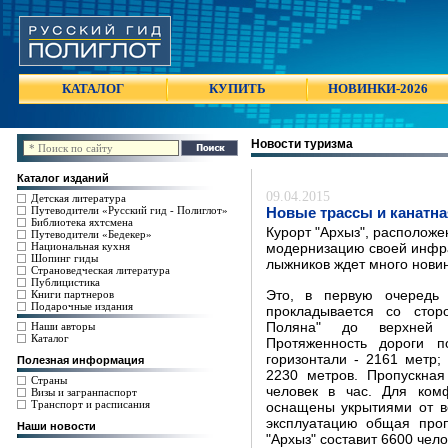
КАТАЛОГ
КУПИТЬ
НОВИНКИ-2026
Новости туризма
Каталог изданий
09.04.2015
Детская литература
Путеводители «Русский гид - Полиглот»
Новые трассы и канатна
Библиотека яхтсмена
Курорт "Архыз", расположе
Путеводители «Бедекер»
Национальная кухня
модернизацию своей инфра
Шопинг гиды
лыжников ждет много новин
Страноведческая литература
Публицистика
Книги партнеров
Это, в первую очередь 
Подарочные издания
прокладывается со стор
Наши авторы
Поляна" до верхней 
Каталог
Протяженность дороги п
горизонтали - 2161 метр;
Полезная информация
2230 метров. Пропускная
Страны
человек в час. Для ком
Визы и загранпаспорт
Транспорт и расписания
оснащены укрытиями от в
эксплуатацию общая проп
Наши новости
"Архыз" составит 6600 чело