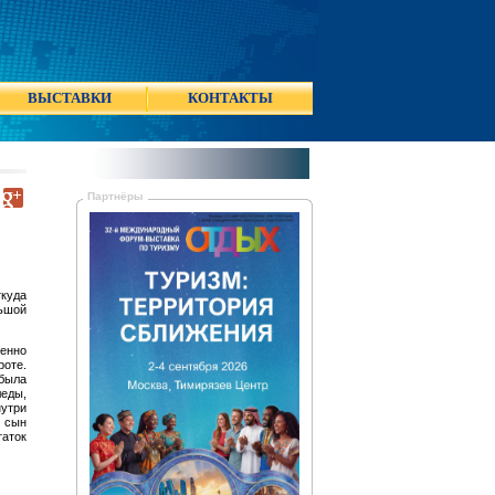
ВЫСТАВКИ
КОНТАКТЫ
Партнёры
ткуда
ьшой
менно
роте.
 была
леды,
нутри
й сын
таток