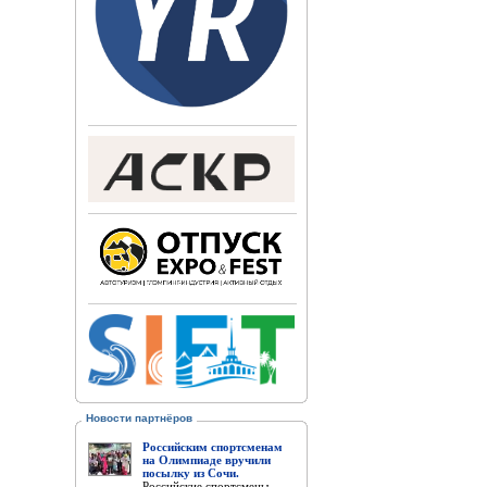
Новости партнёров
Российским спортсменам
на Олимпиаде вручили
посылку из Сочи.
Российские спортсмены,