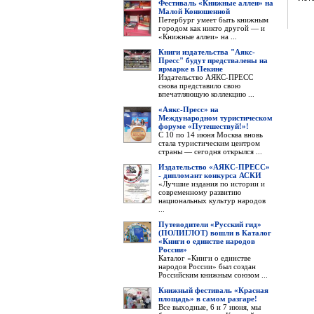
Фестиваль «Книжные аллеи» на
Малой Конюшенной
Петербург умеет быть книжным
городом как никто другой — и
«Книжные аллеи» на ...
Книги издательства "Аякс-
Пресс" будут предствалены на
ярмарке в Пекине
Издательство АЯКС-ПРЕСС
снова представило свою
впечатляющую коллекцию ...
«Аякс-Пресс» на
Международном туристическом
форуме «Путешествуй!»!
С 10 по 14 июня Москва вновь
стала туристическим центром
страны — сегодня открылся ...
Издательство «АЯКС-ПРЕСС»
- дипломант конкурса АСКИ
«Лучшие издания по истории и
современному развитию
национальных культур народов
...
Путеводители «Русский гид»
(ПОЛИГЛОТ) вошли в Каталог
«Книги о единстве народов
России»
Каталог «Книги о единстве
народов России» был создан
Российским книжным союзом ...
Книжный фестиваль «Красная
площадь» в самом разгаре!
Все выходные, 6 и 7 июня, мы