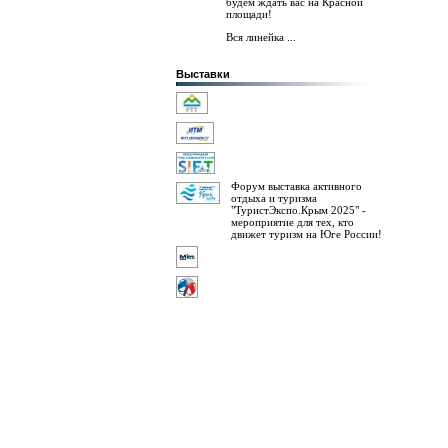
будем ждать вас на Красной
площади!
Вся линейка ...
Выставки
Форум выставка активного
отдыха и туризма
"ТуристЭкспо.Крым 2025" -
мероприятие для тех, кто
движет туризм на Юге России!