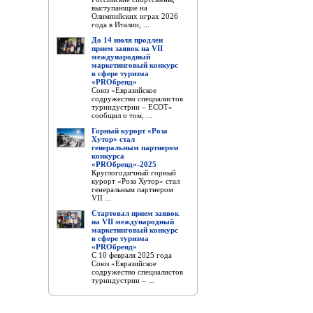
выступающие на
Олимпийских играх 2026
года в Италии, ...
До 14 июля продлен
прием заявок на VII
международный
маркетинговый конкурс
в сфере туризма
«PROбренд»
Союз «Евразийское
содружество специалистов
туриндустрии – ЕСОТ»
сообщил о том, ...
Горный курорт «Роза
Хутор» стал
генеральным партнером
конкурса
«PROбренд»-2025
Круглогодичный горный
курорт «Роза Хутор» стал
генеральным партнером
VII ...
Стартовал прием заявок
на VII международный
маркетинговый конкурс
в сфере туризма
«PROбренд»
С 10 февраля 2025 года
Союз «Евразийское
содружество специалистов
туриндустрии – ...