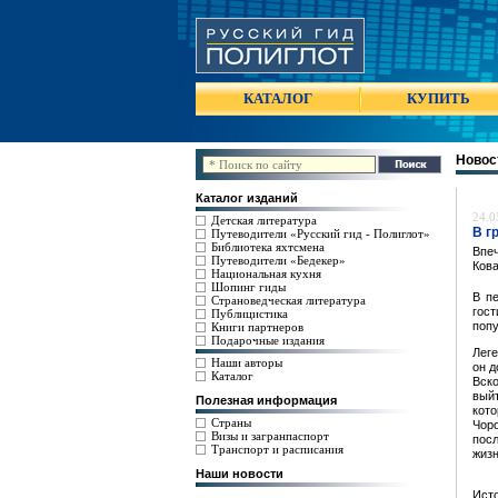
КАТАЛОГ
КУПИТЬ
Новос
Каталог изданий
24.0
Детская литература
В г
Путеводители «Русский гид - Полиглот»
Библиотека яхтсмена
Впеч
Путеводители «Бедекер»
Ков
Национальная кухня
Шопинг гиды
В п
Страноведческая литература
гос
Публицистика
попу
Книги партнеров
Подарочные издания
Леге
Наши авторы
он д
Каталог
Вско
вый
Полезная информация
кот
Страны
Чор
Визы и загранпаспорт
посл
Транспорт и расписания
жизн
Наши новости
Ист