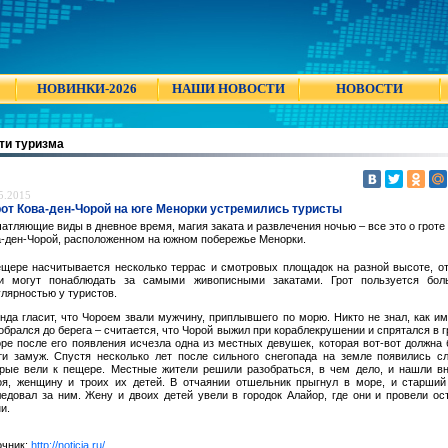
НОВИНКИ-2026
НАШИ НОВОСТИ
НОВОСТИ
ти туризма
5.2015
рот Кова-ден-Чорой на юге Менорки устремились туристы
атляющие виды в дневное время, магия заката и развлечения ночью – все это о гроте
а-ден-Чорой, расположенном на южном побережье Менорки.
ещере насчитывается несколько террас и смотровых площадок на разной высоте, о
ти могут понаблюдать за самыми живописными закатами. Грот пользуется бол
лярностью у туристов.
нда гласит, что Чороем звали мужчину, приплывшего по морю. Никто не знал, как и
обрался до берега – считается, что Чорой выжил при кораблекрушении и спрятался в г
ре после его появления исчезла одна из местных девушек, которая вот-вот должна
ти замуж. Спустя несколько лет после сильного снегопада на земле появились с
орые вели к пещере. Местные жители решили разобраться, в чем дело, и нашли в
оя, женщину и троих их детей. В отчаянии отшельник прыгнул в море, и старши
едовал за ним. Жену и двоих детей увели в городок Алайор, где они и провели ос
и.
очник:
http://noticia.ru/